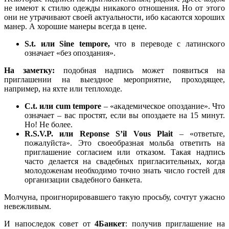
не имеют к стилю одежды никакого отношения. Но от этого
они не утрачивают своей актуальности, ибо касаются хороших
манер. А хорошие манеры всегда в цене.
S.t. или Sine tempore,
что в переводе с латинского
означает «без опоздания».
На заметку:
подобная надпись может появиться на
приглашении на выездное мероприятие, проходящее,
например, на яхте или теплоходе.
C.t. или cum tempore
– «академическое опоздание». Что
означает – вас простят, если вы опоздаете на 15 минут.
Но! Не более.
R.S.V.P. или Reponse S’il Vous Plait
– «ответьте,
пожалуйста». Это своеобразная мольба ответить на
приглашение согласием или отказом. Такая надпись
часто делается на свадебных пригласительных, когда
молодоженам необходимо точно знать число гостей для
организации свадебного банкета.
Молчуна, проигнорировавшего такую просьбу, сочтут ужасно
невежливым.
И напоследок совет от
4Банкет
: получив приглашение на