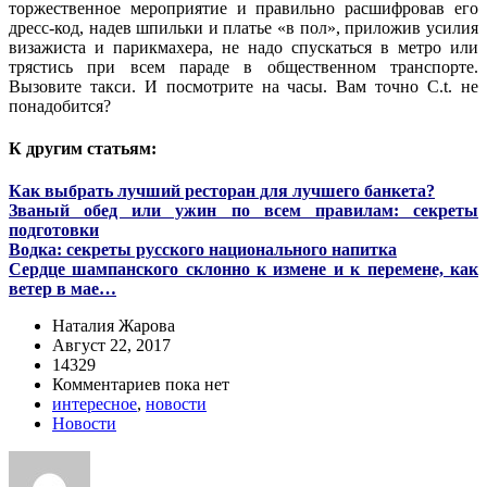
торжественное мероприятие и правильно расшифровав его
дресс-код, надев шпильки и платье «в пол», приложив усилия
визажиста и парикмахера, не надо спускаться в метро или
трястись при всем параде в общественном транспорте.
Вызовите такси. И посмотрите на часы. Вам точно C.t. не
понадобится?
К другим статьям:
Как выбрать лучший ресторан для лучшего банкета?
Званый обед или ужин по всем правилам: секреты
подготовки
Водка: секреты русского национального напитка
Сердце шампанского склонно к измене и к перемене, как
ветер в мае…
Наталия Жарова
Август 22, 2017
14329
Комментариев пока нет
интересное
,
новости
Новости