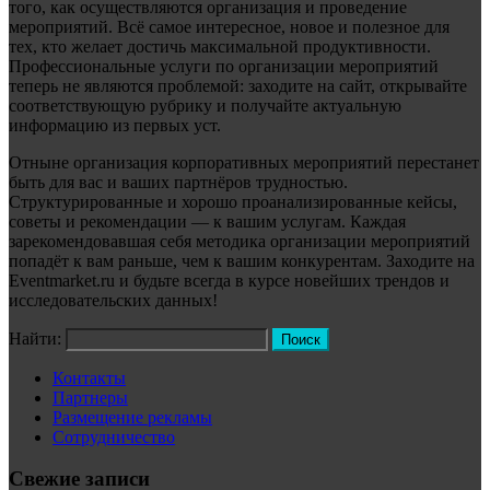
того, как осуществляются организация и проведение
мероприятий. Всё самое интересное, новое и полезное для
тех, кто желает достичь максимальной продуктивности.
Профессиональные услуги по организации мероприятий
теперь не являются проблемой: заходите на сайт, открывайте
соответствующую рубрику и получайте актуальную
информацию из первых уст.
Отныне организация корпоративных мероприятий перестанет
быть для вас и ваших партнёров трудностью.
Структурированные и хорошо проанализированные кейсы,
советы и рекомендации — к вашим услугам. Каждая
зарекомендовавшая себя методика организации мероприятий
попадёт к вам раньше, чем к вашим конкурентам. Заходите на
Eventmarket.ru и будьте всегда в курсе новейших трендов и
исследовательских данных!
Найти:
Контакты
Партнеры
Размещение рекламы
Сотрудничество
Свежие записи