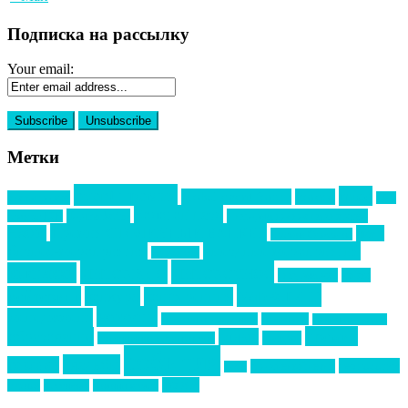
Подписка на рассылку
Your email:
Метки
event премия
mice
global event forum
horeca
event-прорыв
PR в
Золотой пазл
Top marketing
Информационное партнерство
секторе B2B
Премия СТОЛИЧНЫЙ БАНКЕТ
НАОМ
акмр
Премия Созвездие
бизнес-мероприятия
выездные мероприятия
ведомости
интервью
интересное
выставки
интурмаркет
кейсы
маркетинг
кейтеринг
конкурс
конференция
новости
менеджмент
новости подрядчиков
новый год
новый год экспо
премия
образование
отдых
подарки
организация мероприятий
события
свадьбы
реклама
технологии
спортивный ивент
сочи
форум
туризм
фестиваль
филипп котлер