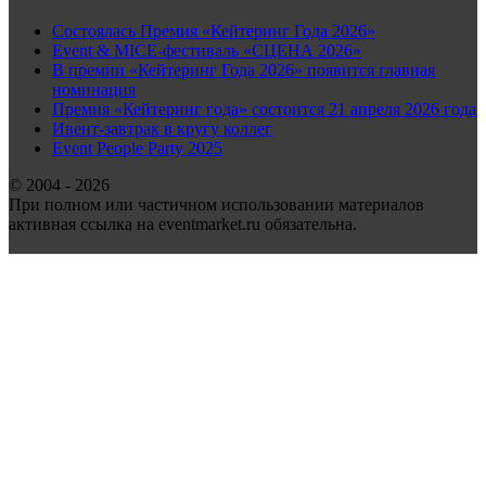
Состоялась Премия «Кейтеринг Года 2026»
Event & MICE-фестиваль «СЦЕНА 2026»
В премии «Кейтеринг Года 2026» появится главная
номинация
Премия «Кейтеринг года» состоится 21 апреля 2026 года
Ивент-завтрак в кругу коллег
Event People Party 2025
© 2004 - 2026
При полном или частичном использовании материалов
активная ссылка на eventmarket.ru обязательна.