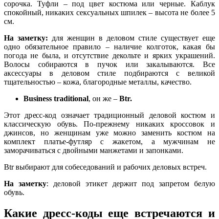
сорочка. Туфли – под цвет костюма или черные. Каблук
спокойный, никаких сексуальных шпилек – высота не более 5
см.
На заметку:
для женщин в деловом стиле существует еще
одно обязательное правило – наличие колготок, какая бы
погода не была, и отсутствие декольте и ярких украшений.
Волосы собираются в пучок или закалываются. Все
аксессуары в деловом стиле подбираются с великой
тщательностью – кожа, благородные металлы, качество.
Business traditional
, он же –
Btr.
Этот дресс-код означает традиционный деловой костюм и
классическую обувь. По-прежнему никаких кроссовок и
джинсов, но женщинам уже можно заменить костюм на
комплект платье-футляр с жакетом, а мужчинам не
заморачиваться с двойными манжетами и запонками.
Btr выбирают для собеседований и рабочих деловых встреч.
На заметку
: деловой этикет держит под запретом белую
обувь.
Какие дресс-коды еще встречаются и