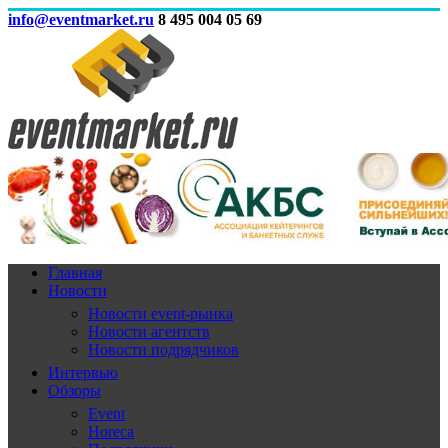
info@eventmarket.ru
8 495 004 05 69
Главная
Новости
Новости event-рынка
Новости агентств
Новости подрядчиков
Интервью
Обзоры
Event
Horeca