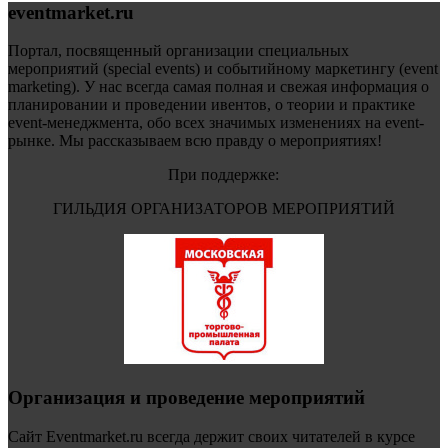
eventmarket.ru
Портал, посвященный организации специальных
мероприятий (special events) и событийному маркетингу (event
marketing). У нас всегда самая полная и свежая информация о
планировании и проведении ивентов, о теории и практике
event-менеджмента, обо всех значимых изменениях на event-
рынке. Мы рассказываем всю правду о мероприятиях!
При поддержке:
ГИЛЬДИЯ ОРГАНИЗАТОРОВ МЕРОПРИЯТИЙ
Организация и проведение мероприятий
Сайт Eventmarket.ru всегда держит своих читателей в курсе