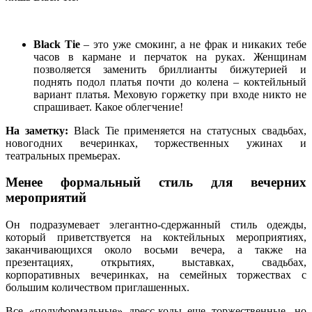
Black Tie
– это уже смокинг, а не фрак и никаких тебе
часов в кармане и перчаток на руках. Женщинам
позволяется заменить бриллианты бижутерией и
поднять подол платья почти до колена – коктейльный
вариант платья. Меховую горжетку при входе никто не
спрашивает. Какое облегчение!
На заметку:
Black Tie применяется на статусных свадьбах,
новогодних вечеринках, торжественных ужинах и
театральных премьерах.
Менее формальный стиль для вечерних
мероприятий
Он подразумевает элегантно-сдержанный стиль одежды,
который приветствуется на коктейльных мероприятиях,
заканчивающихся около восьми вечера, а также на
презентациях, открытиях, выставках, свадьбах,
корпоративных вечеринках, на семейных торжествах с
большим количеством приглашенных.
Все «полуформальные» дресс-коды еще торжественные, но