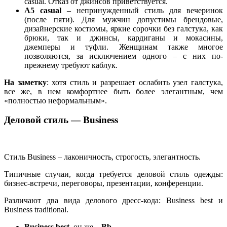
casual. Отказ от джинсов приветствуется.
A5 casual
– непринужденный стиль для вечеринок
(после пяти). Для мужчин допустимы брендовые,
дизайнерские костюмы, яркие сорочки без галстука, как
брюки, так и джинсы, кардиганы и мокасины,
джемперы и туфли. Женщинам также многое
позволяются, за исключением одного – с них по-
прежнему требуют каблук.
На заметку
: хотя стиль и разрешает ослабить узел галстука,
все же, в нем комфортнее быть более элегантным, чем
«полностью неформальным».
Деловой стиль — Business
Стиль Business – лаконичность, строгость, элегантность.
Типичные случаи, когда требуется деловой стиль одежды:
бизнес-встречи, переговоры, презентации, конференции.
Различают два вида делового дресс-кода: Business best и
Business traditional.
Business best,
он же –
Bb.