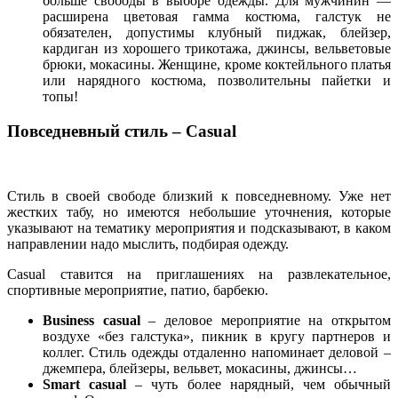
больше свободы в выборе одежды. Для мужчинин —
расширена цветовая гамма костюма, галстук не
обязателен, допустимы клубный пиджак, блейзер,
кардиган из хорошего трикотажа, джинсы, вельветовые
брюки, мокасины. Женщине, кроме коктейльного платья
или нарядного костюма, позволительны пайетки и
топы!
Повседневный стиль – Casual
Стиль в своей свободе близкий к повседневному. Уже нет
жестких табу, но имеются небольшие уточнения, которые
указывают на тематику мероприятия и подсказывают, в каком
направлении надо мыслить, подбирая одежду.
Casual ставится на приглашениях на развлекательное,
спортивные мероприятие, патио, барбекю.
Business casual
– деловое мероприятие на открытом
воздухе «без галстука», пикник в кругу партнеров и
коллег. Стиль одежды отдаленно напоминает деловой –
джемпера, блейзеры, вельвет, мокасины, джинсы…
Smart casual
– чуть более нарядный, чем обычный