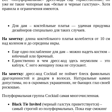
уже не такие чопорные как «белые и черные галстуки». Хотя
правила и ограничения имеются.
Для дам – коктейльные платья — удачная придумка
дизайнеров специально для таких случаев.
На заметку
: длина коктейльного платья колеблется от 10 см
над коленом и до середины икры.
Еще одно послабление для дам – можно надеть костюм –
юбочный или брючный.
Единственно в чем дресс-код здесь неумолим – это
каблук. С него женщину пока не спускают.
На заметку
: дресс-код Cocktail не поймет блеск фамильных
драгоценностей и диадем в волосах. Натуральные камни
допустимы, но в скромных украшениях, не бьющих глаз своей
роскошью.
Полуформальная группа Cocktail самая многочисленная.
Black Tie Invited
(черный галстук приветствуется) –
самый строгий из полуформальных. Пока еще смокинг