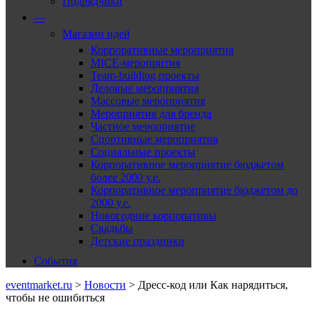
Подрядчики
—
Магазин идей
Корпоративные мероприятия
MICE-меропрития
Team-building проекты
Деловые мероприятия
Массовые мероприятия
Мероприятия для бренда
Частное мероприятие
Спортивные мероприятия
Социальные проекты
Корпоративное мероприятие бюджетом
более 2000 у.е.
Корпоративное мероприятие бюджетом до
2000 у.е.
Новогодние корпоративы
Свадьбы
Детские праздники
События
eventmarket.ru
>
Новости
>
Дресс-код или Как нарядиться,
чтобы не ошибиться