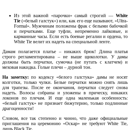
Из этой важной «парочки» самый строгий —
White
Tie
(«белый галстук») или, как его еще называют, «Ultra-
Formal». Мужчинам положены фрак с белыми бабочкой
и перчатками. Еще туфли, непременно лайковые, и
карманные часы. Если есть боевые регалии и ордена, то
White Tie велит их надеть на специальной ленте.
Дамам полагается платье – никаких брюк! Длина платья
строго регламентирована – не выше щиколотки. У дамы
должны быть перчатки, сумочка (не путать с клатчем) и
меховая накидка. Голые плечи – дурной тон.
На заметку:
по кодексу «белого галстука» дамы не носят
колготки, только чулки. Белые перчатки можно снять лишь
для трапезы. После ее окончания, перчатки следует снова
надеть. Волосы собраны и уложены в прическу, никаких
локонов по плечам. И еще одна маленькая особенность:
«белый галстук» не признает бижутерию, только подлинные
драгоценности!
Словом, все так степенно и чинно, что даже официальные
приглашения на церемонию «Оскар» не требуют White Tie,
лишь Black Tie.