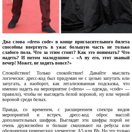
Два слова «dress code» в конце пригласительного билета
способны ввергнуть в ужас большую часть не только
слабого пола. Что за этим стоит? Как это понимать? Что
надеть? И потом малодушное – «А ну его, этот званый
вечер! Может, не ходить вовсе?»
Спокойствие! Только спокойствие! Давайте мыслить
логически: дресс-код был придуман не с целью запутать или
запугать, а наоборот, как легализованная подсказка, что
именно надеть на мероприятие («dress» — одежда, «code» —
правило), чтобы не выглядеть белой вороной, ну или черной
вороной среди белых.
Правда, со временем, с расширением спектра видов
мероприятий и встреч, дресс-код оброс массой
дополнительных шифров. Выглядят эти шифры порой не
очень дружелюбно и больше смахивают на ребусы или
обозначения химических элементов: А5 или Bb. Но это только