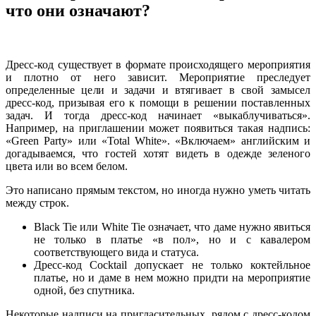
что они означают?
Дресс-код существует в формате происходящего мероприятия
и плотно от него зависит. Мероприятие преследует
определенные цели и задачи и втягивает в свой замысел
дресс-код, призывая его к помощи в решении поставленных
задач. И тогда дресс-код начинает «выкаблучиваться».
Например, на приглашении может появиться такая надпись:
«Green Party» или «Total White». «Включаем» английским и
догадываемся, что гостей хотят видеть в одежде зеленого
цвета или во всем белом.
Это написано прямым текстом, но иногда нужно уметь читать
между строк.
Black Tie или White Tie означает, что даме нужно явиться
не только в платье «в пол», но и с кавалером
соответствующего вида и статуса.
Дресс-код Cocktail допускает не только коктейльное
платье, но и даме в нем можно придти на мероприятие
одной, без спутника.
Некоторые надписи на пригласительных, рядом с дресс-кодом