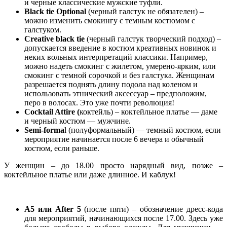
и черные классические мужские туфли.
Black tie Optional
(черный галстук не обязателен) –
можно изменить смокингу с темным костюмом с
галстуком.
Creative black tie
(черный галстук творческий подход) –
допускается введение в костюм креативных новинок и
неких вольных интерпретаций классики. Например,
можно надеть смокинг с жилетом, умерено-ярким, или
смокинг с темной сорочкой и без галстука. Женщинам
разрешается поднять длину подола над коленом и
использовать этнический аксессуар – предположим,
перо в волосах. Это уже почти революция!
Cocktail Attire (
коктейль) – коктейльное платье — даме
и черный костюм — мужчине.
Semi-forma
l (полуформальный) — темный костюм, если
мероприятие начинается после 6 вечера и обычный
костюм, если раньше.
У женщин – до 18.00 просто нарядный вид, позже –
коктейльное платье или даже длинное. И каблук!
А5 или After 5
(после пяти) – обозначение дресс-кода
для мероприятий, начинающихся после 17.00. Здесь уже