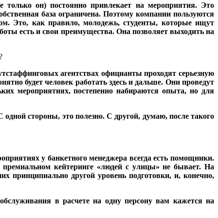
не только он) постоянно привлекает на мероприятия. Это
обственная база ограничена. Поэтому компании пользуются
ом. Это, как правило, молодежь, студенты, которые ищут
аботы есть и свои преимущества. Она позволяет выходить на
?
 аутстаффинговых агентствах официанты проходят серьезную
нятно будет человек работать здесь и дальше. Они проведут
ьких мероприятиях, постепенно набираются опыта, но для
 одной стороны, это полезно. С другой, думаю, после такого
оприятиях у банкетного менеджера всегда есть помощники.
в премиальном кейтеринге «людей с улицы» не бывает. На
х принципиально другой уровень подготовки, и, конечно,
 обслуживания в расчете на одну персону вам кажется на