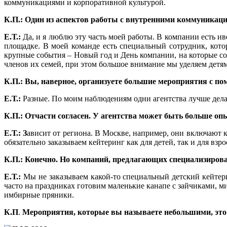
коммуникациями и корпоративной культурой.
К.П.:
Один из аспектов работы с внутренними коммуникац
Е.Т.:
Да, и я люблю эту часть моей работы. В компании есть и
площадке. В моей команде есть специальный сотрудник, кото
крупные события – Новый год и День компании, на которые со
членов их семей, при этом большое внимание мы уделяем детям
К.П.: Вы, наверное, организуете большие мероприятия с по
Е.Т.:
Разные. По моим наблюдениям одни агентства лучше делаю
К.П.: Отчасти согласен. У агентства может быть больше о
Е.Т.: З
ависит от региона. В Москве, например, они включают к
обязательно заказываем кейтеринг как для детей, так и для взр
К.П.: Конечно. Но компаний, предлагающих специализирова
Е.Т.:
Мы не заказываем какой-то специальный детский кейтер
часто на праздниках готовим маленькие канапе с зайчиками, 
имбирные пряники.
К.П
.
Мероприятия, которые вы называете небольшими, это 