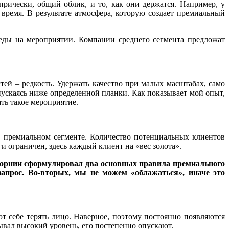
рически, общий облик, и то, как они держатся. Например, у
ремя. В результате атмосфера, которую создает премиальный
 еды на мероприятии. Компании среднего сегмента предложат
ей – редкость. Удержать качество при малых масштабах, само
пускаясь ниже определенной планки. Как показывает мой опыт,
ть такое мероприятие.
в премиальном сегменте. Количество потенциальных клиентов
и ограничен, здесь каждый клиент на «вес золота».
ифорнии сформулировал два основных правила премиального
апрос. Во-вторых, мы не можем «облажаться», иначе это
ют себе терять лицо. Наверное, поэтому постоянно появляются
зывал высокий уровень, его постепенно опускают.