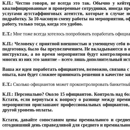
К.П.: Честно говоря, не всегда это так. Обычно у кейт
квалифицированные и проверенные сотрудники, иногда про
услугами аутстаффинговых агентств, которые в случае н
подработку. За 10-часовую смену работы на мероприятии, о
работу, только тогда, когда это удобно.
Е.Т.:
Мне тоже всегда хотелось попробовать поработать официан
К.П.: Человеку с приятной внешностью и умеющему себя ве
подготовку, было бы преувеличением. Не вкладываются в об
инструктаж, а во время мероприятия будут контролирова
многих из них это занятие – всего лишь дополнительный исто
Ваша же идея поработать официантом, возможно, связана с ж
опыта, вам будет сложнее принимать решения в качестве за
Е.Т.:
Сколько официантов может проконтролировать банкетны
К.П
.
: Персонально? Около 15 официантов. Контроль над б
Кстати, если вернуться к вопросу о разнице между прем
мероприятия приглашают профессиональных официантов, р
другой уровень оплаты.
Кстати, давайте сопоставим цены премиального и средне
сегодняшний день справедливой для среднего и премиально