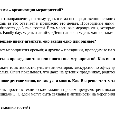
иями – организация мероприятий?
вент-направление, поэтому здесь я сама непосредственно не зан
рый за это отвечает и прекрасно это делает. Проводимые нами 
бирается до 3 тыс. гостей. Есть маленькие мероприятия, которы
. Family day, «День знаний», «День папы» и «День мамы», такие
мощью ивент-агентств, оно всегда одно или разные?
т мероприятия open-air, а другие – праздники, проводимые на
пыта в проведении того или иного типа мероприятий. Как вы
акие-то активности, участие аниматоров, экскурсию по офису д
ослых. Опыт показывает, что даже на детских праздниках, родите
нное детское меню, не так уж и много. Как Вы решаете эту 
инг, просто в техническом задании просим предусмотреть подх
мишками… С едой могут быть связаны и активности на мероприя
сколько гостей?