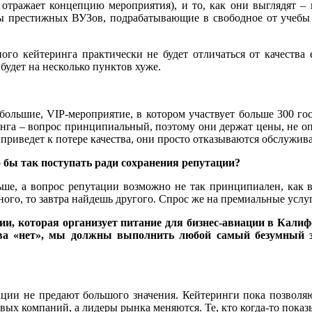
отражает концепцию мероприятия), и то, как они выглядят – п
ы престижных ВУЗов, подрабатывающие в свободное от учебы в
ого кейтеринга практически не будет отличаться от качества
 будет на несколько пунктов хуже.
льшие, VIP-мероприятие, в котором участвует больше 300 гост
ринга – вопрос принципиальный, поэтому они держат цены, не о
риведет к потере качества, они просто отказываются обслужива
о бы так поступать ради сохранения репутации?
ьше, а вопрос репутации возможно не так принципиален, как 
ного, то завтра найдешь другого. Спрос же на премиальные услуг
нии, которая организует питание для бизнес-авиации в Кал
ова «нет», мы должны выполнить любой самый безумный з
тации не предают большого значения. Кейтеринги пока позволя
овых компаний, а лидеры рынка меняются. Те, кто когда-то пока