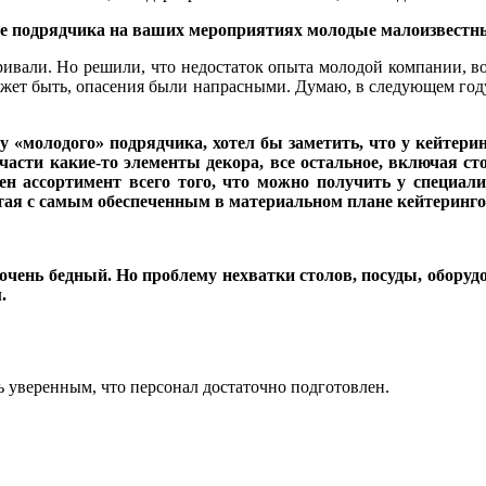
тве подрядчика на ваших мероприятиях молодые малоизвест
ривали. Но решили, что недостаток опыта молодой компании, в
Может быть, опасения были напрасными. Думаю, в следующем году
у «молодого» подрядчика, хотел бы заметить, что у кейтери
асти какие-то элементы декора, все остальное, включая стол
лен ассортимент всего того, что можно получить у специа
отая с самым обеспеченным в материальном плане кейтеринго
 очень бедный. Но проблему нехватки столов, посуды, обор
.
 уверенным, что персонал достаточно подготовлен.