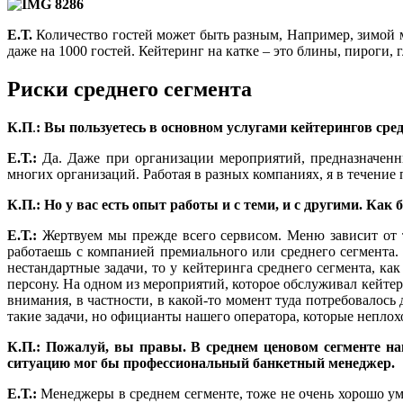
Е.Т.
Количество гостей может быть разным, Например, зимой м
даже на 1000 гостей. Кейтеринг на катке – это блины, пироги, 
Риски среднего сегмента
К.П
.
: Вы пользуетесь в основном услугами кейтерингов сред
Е.Т.:
Да. Даже при организации мероприятий, предназначенн
многих организаций. Работая в разных компаниях, я в течение
К.П.: Но у вас есть опыт работы и с теми, и с другими. 
Е.Т.:
Жертвуем мы прежде всего сервисом. Меню зависит от то
работаешь с компанией премиального или среднего сегмента.
нестандартные задачи, то у кейтеринга среднего сегмента, ка
персону. На одном из мероприятий, которое обслуживал кейтер
внимания, в частности, в какой-то момент туда потребовалос
такие задачи, но официанты нашего оператора, которые неплохо
К.П.: Пожалуй, вы правы. В среднем ценовом сегменте на
ситуацию мог бы профессиональный банкетный менеджер.
Е.Т.:
Менеджеры в среднем сегменте, тоже не очень хорошо ум