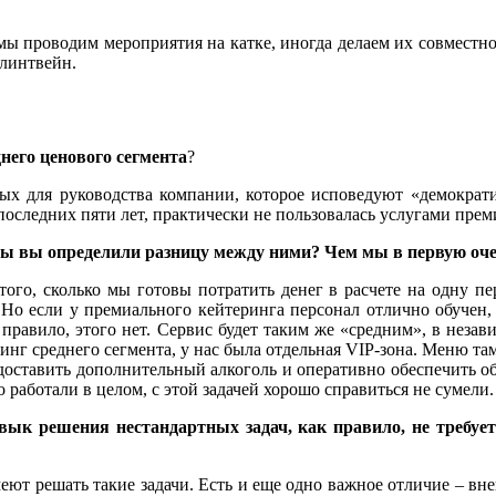
ы проводим мероприятия на катке, иногда делаем их совместно
глинтвейн.
него ценового сегмента
?
ых для руководства компании, которое исповедуют «демократи
 последних пяти лет, практически не пользовалась услугами пре
Как бы вы определили разницу между ними? Чем мы в первую 
го, сколько мы готовы потратить денег в расчете на одну перс
 Но если у премиального кейтеринга персонал отлично обучен
к правило, этого нет. Сервис будет таким же «средним», в незав
инг среднего сегмента, у нас была отдельная VIP-зона. Меню т
ь доставить дополнительный алкоголь и оперативно обеспечить
 работали в целом, с этой задачей хорошо справиться не сумели.
вык решения нестандартных задач, как правило, не требует
еют решать такие задачи. Есть и еще одно важное отличие – вн