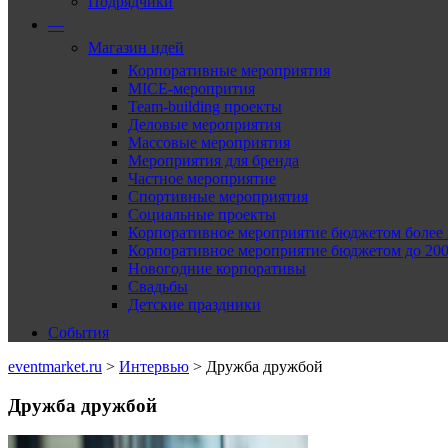
Подрядчики
—
Магазин идей
Корпоративные мероприятия
MICE-меропрития
Team-building проекты
Деловые мероприятия
Массовые мероприятия
Мероприятия для бренда
Частное мероприятие
Спортивные мероприятия
Социальные проекты
Корпоративное мероприятие бюджетом более 2
Корпоративное мероприятие бюджетом до 2000
Новогодние корпоративы
Свадьбы
Детские праздники
События
eventmarket.ru
>
Интервью
>
Дружба дружбой
Дружба дружбой