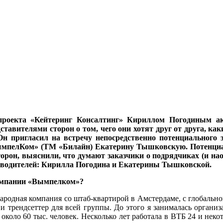
проекта «Кейтеринг Консалтинг» Кириллом Погодиным ак
авителями сторон о том, чего они хотят друг от друга, каки
 пригласил на встречу непосредственно потенциального з
мпелКом» (ТМ «Билайн) Екатерину Тышковскую. Потенциал
рон, выяснили, что думают заказчики о подрядчиках (и нао
руководителей: Кирилла Погодина и Екатерины Тышковской.
компании «Вымпелком»?
одная компания со штаб-квартирой в Амстердаме, с глобальной 
 и трендсеттер для всей группы. До этого я занималась орган
коло 60 тыс. человек. Несколько лет работала в ВТБ 24 и неко