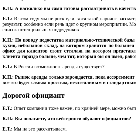
К.П.: А насколько вы сами готовы рассматривать в качес
Е.Т.:
В этом году мы не рискнули, хотя такой вариант рассмат
результат, особенно если речь идет о крупном мероприятии. 
список потенциальных подрядчиков.
К.П.: По поводу недостатка материально-технической базы 
кухня, небольшой склад, на котором хранятся по большей ч
офисе для клиентов стоит стеллаж, на котором представ
клиента гораздо больше, чем тот, который бы он имел, раб
Е.Т.:
В России возможность аренды существует?
К.П.: Рынок аренды только зарождается, пока ассортимент
все это будет самым простым, незатейливым и стандартным
Дорогой официант
Е.Т.:
Опыт компании тоже важен, по крайней мере, можно быть
К.П.: Вы полагаете, что кейтеринги обучают официантов?
Е.Т.:
Мы на это рассчитываем.