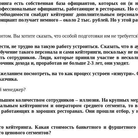
еринга есть собственная база официантов, которых он (и 
фессиональные официанты, работающие в ресторанах. Но с
еобходимости снабдят кейтеринг дополнительным персонал
фициант получает немного – около 2 тыс. рублей. Но у этой р
том. Вы хотите сказать, что особой подготовки им не требуется
сти, не трудно на такую работу устроиться. Сказать, что в
учение такого персонала и сами кейтеринги, поскольку не по
ть сотрудников. Люди, которые приняли участие в нескол
чник дохода и, проработав не больше 2-3 лет, они уходят.
еланием посмотреть, на то как процесс устроен «изнутри». С
казчика.
й менеджер?
ольшим количеством сотрудников – иллюзия. На крупных мер
иальным кейтерингом и оператором среднего сегмента, то 
аботающих в хороших ресторанах. Они прошли отбор, у ни
го кейтеринга. Какая стоимость банкетного и фуршетного
го ценового сегментов?