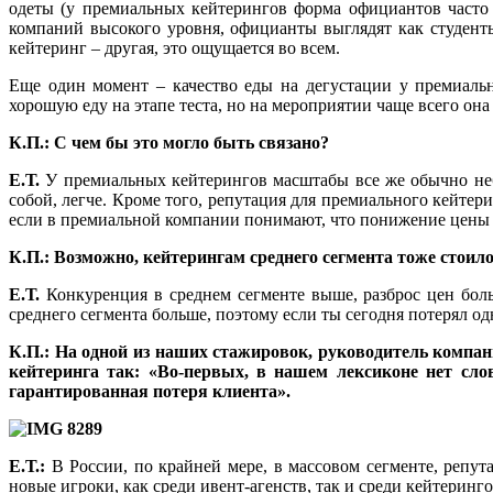
одеты (у премиальных кейтерингов форма официантов часто 
компаний высокого уровня, официанты выглядят как студент
кейтеринг – другая, это ощущается во всем.
Еще один момент – качество еды на дегустации у премиальн
хорошую еду на этапе теста, но на мероприятии чаще всего она
К.П.: С чем бы это могло быть связано?
Е.Т.
У премиальных кейтерингов масштабы все же обычно небо
собой, легче. Кроме того, репутация для премиального кейте
если в премиальной компании понимают, что понижение цены п
К.П.: Возможно, кейтерингам среднего сегмента тоже стоил
Е.Т.
Конкуренция в среднем сегменте выше, разброс цен бол
среднего сегмента больше, поэтому если ты сегодня потерял од
К.П.: На одной из наших стажировок, руководитель компа
кейтеринга так: «Во-первых, в нашем лексиконе нет сл
гарантированная потеря клиента».
Е.Т.:
В России, по крайней мере, в массовом сегменте, репу
новые игроки, как среди ивент-агенств, так и среди кейтеринг