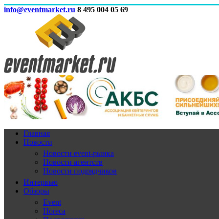
info@eventmarket.ru
8 495 004 05 69
Главная
Новости
Новости event-рынка
Новости агентств
Новости подрядчиков
Интервью
Обзоры
Event
Horeca