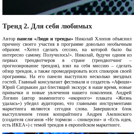
Тренд 2. Для себя любимых
Автор
панели «Люди и тренды»
Николай Хлопов объяснил
причину своего участия в программе довольно необычным
образом: «Хотел сделать сессию, на которой было бы
интересно самому. Получилось!». Николай, будучи одним из
первых трендвотчеров в стране (трендвотчинг –
прогнозирование трендов), взял на себя миссию – сделать
обзор трендов, а также промодерировать всех спикеров своей
программы. На его панели выступило несколько звездных
гостей. Главный консультант фестиваля и создатель «Афиши»
Юрий Сапрыкин дал блестящий экскурс в наше время, новые
привычки и новые увлечения нашего поколения. Андрей
Логвин (автор знаменитого «икорного» плаката «Жизнь
удалась») убедил аудиторию, что главными инструментами
маркетинга являются сегодня слова. Завершился блок
выступлением гения копирайтинга Андрея Амлинского
(создателя слоганов «Не тормози – сникерсни» и «Есть идея,
есть ИКЕА») с темой трендов в европейском маркетинге.