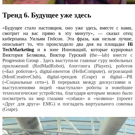
Тренд 6. Будущее уже здесь
«Будущее стало настоящим, оно уже здесь, вместе с нами,
смотрит на вас прямо в эту минуту», — сказал отец
киберпанка Уильям Гибсон. Эта фраза, как нельзя лучше,
описывает то, что происходило два дня на площадке
Hi
TechMarketing
и в зоне Инноваций, которые курировал
Виктория Белякова, Виктор Гурский (
the
—
lab
) вместе с
Progression Group
. Здесь выступили главные гуру мобильных
приложений (
Red
Mad
Robot
), блоггинга (
Players
), роботов
(«Бал роботов»),
digital
-ивентов (
Hello
Computer
), игроизаций
(
Most
Creative
Club
),
digital
-трендов (
Grape
) и
digital
—
PR
(«Социальные сети»). В перерывах между дискуссиями и
выступлениями людей «выступали» роботы и новейшие
технологические устройства, благодаря которым можно было
посмотреть на мир глазами «собаки» и «хозяина» (проект
«Друг для друга»
EMG
) и погладить виртуального совенка
(
Grape
).