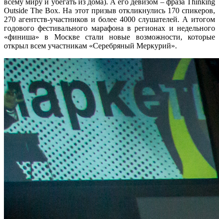
всему миру и убегать из дома). А его девизом – фраза
Thinking
Outside
The
Box
. На этот призыв откликнулись 170 спикеров,
270 агентств-участников и более
4
000 cлушателей. А итогом
годового фестивального марафона в регионах и недельного
«финиша» в Москве стали новые возможности, которые
открыл всем участникам «Серебряный Меркурий».