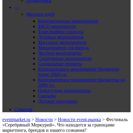
Подрядчики
—
Магазин идей
Корпоративные мероприятия
MICE-меропрития
Team-building проекты
Деловые мероприятия
Массовые мероприятия
Мероприятия для бренда
Частное мероприятие
Спортивные мероприятия
Социальные проекты
Корпоративное мероприятие бюджетом
более 2000 у.е.
Корпоративное мероприятие бюджетом до
2000 у.е.
Новогодние корпоративы
Свадьбы
Детские праздники
События
eventmarket.ru
>
Новости
>
Новости event-рынка
>
Фестиваль
«Серебряный Меркурий». Что находится за границами
маркетинга, брендов и нашего сознания?