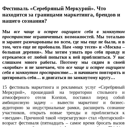
Фестиваль «Серебряный Меркурий». Что
находится за границами маркетинга, брендов и
нашего сознания?
Мы
все чаще и острее ощущаем себя в замкнутом
пространстве
ограниченных возможностей. Мы тотально
и заранее разочарованы во всем, где мы еще не были, и в
том, чего еще не пробовали. Нам «мир тесен» и «Москва –
большая деревня». Мы хотим узнать про себя правду и
отрекаемся от любой попытки к ней приблизиться. У нас
слишком много работы. Поэтому мы сидим в своей
«коробке» и не замечаем, что
все чаще и острее ощущаем
себя в замкнутом пространстве
… и начинаем повторять и
цитировать себя… и двигаться по замкнутому кругу…
15 фестиваль маркетинга и рекламных услуг «Серебряный
Меркурий», прошедший на территории стильного и
атмосферного отеля
Korston
, поставил перед собой
амбициозную задачу – вывести маркетинг и бизнес-
аудиторию за индустриальные рамки, расширить сознание
участников, открыть новые тренды и приблизиться к
«звездам». Причиной такой «перезагрузки» стал «бунтарский»
возраст фестиваля (пятнадцать – самое время бросать вызов