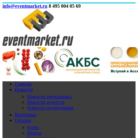
info@eventmarket.ru
8 495 004 05 69
Главная
Новости
Новости event-рынка
Новости агентств
Новости подрядчиков
Интервью
Обзоры
Event
Horeca