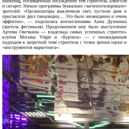
marketing
, посвященный обсуждению тем стриптиза, алкоголя
и сигарет. Начало программы буквально «загипнотизировало»
зрителей. «Организаторы выключили свет, пустили дым и
пригласили двух танцовщиц… Это было неожиданно и очень
эффектно», — поделилась впечатлениями Анна Духонина
(зритель фестиваля). Продолжением шоу было выступление
Артема Овечкина — владельца самых успешных стриптиз-
клубов Москвы
Virgin
и «Бурлеск» — с неожиданным
подходом к запретной теме стриптиза с точки зрения науки и
«инструментов маркетинга».