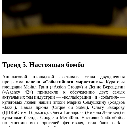
Тренд 5. Настоящая бомба
Аншлаговой площадкой фестиваля стала двухдневная
программа
панели «Событийного маркетинга».
Кураторы
площадки Майкл Грин («
Action
Group
») и Денис Верещагин
(«
Agency
42») привлекли к обсуждению двух самых
актуальных тем индустрии — «коллаборации» и «события» —
культовых людей нашей эпохи Марию Семушкину (Усадьба
«
Jazz
»), Павла Брюна (
Cirque
du
Soleil
), Ольгу Захарову
(ЦПКиО им. Горького), Олега Гончарова (Никола-Ленивец) и
культовые бренды
Google
и МегаФон. Настоящей «бомбой»,
по мнению всех зрителей фестиваля, стал блок
dark
—