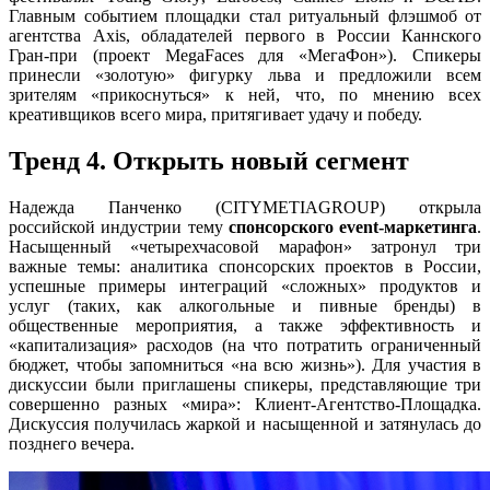
Главным событием площадки стал ритуальный флэшмоб от
агентства
Axis
, обладателей первого в России Каннского
Гран-при (проект
MegaFaces
для «МегаФон»). Спикеры
принесли «золотую» фигурку льва и предложили всем
зрителям «прикоснуться» к ней, что, по мнению всех
креативщиков всего мира, притягивает удачу и победу.
Тренд 4. Открыть новый сегмент
Надежда Панченко (
CITYMETIA
GROUP
) открыла
российской индустрии тему
спонсорского
event
-маркетинга
.
Насыщенный «четырехчасовой марафон» затронул три
важные темы: аналитика спонсорских проектов в России,
успешные примеры интеграций «сложных» продуктов и
услуг (таких, как алкогольные и пивные бренды) в
общественные мероприятия, а также эффективность и
«капитализация» расходов (на что потратить ограниченный
бюджет, чтобы запомниться «на всю жизнь»). Для участия в
дискуссии были приглашены спикеры, представляющие три
совершенно разных «мира»: Клиент-Агентство-Площадка.
Дискуссия получилась жаркой и насыщенной и затянулась до
позднего вечера.