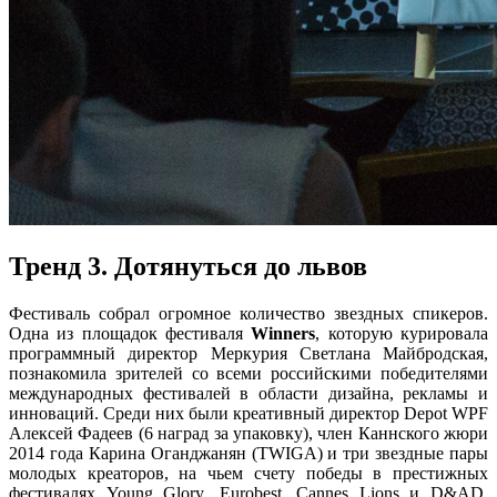
Тренд 3. Дотянуться до львов
Фестиваль собрал огромное количество звездных спикеров.
Одна из площадок фестиваля
Winners
, которую курировала
программный директор Меркурия Светлана Майбродская,
познакомила зрителей со всеми российскими победителями
международных фестивалей в области дизайна, рекламы и
инноваций. Среди них были креативный директор
Depot
WPF
Алексей Фадеев (6 наград за упаковку), член Каннского жюри
2014 года Карина Оганджанян (
TWIGA
) и три звездные пары
молодых креаторов, на чьем счету победы в престижных
фестивалях
Young
Glory
,
Eurobest
,
Cannes
Lions
и
D
&
AD
.