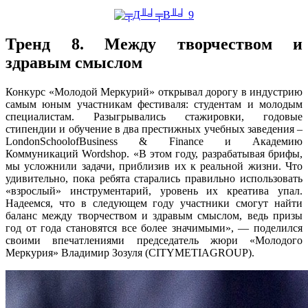
Тренд 8. Между творчеством и
здравым смыслом
Конкурс «Молодой Меркурий» открывал дорогу в индустрию
самым юным участникам фестиваля: студентам и молодым
специалистам. Разыгрывались стажировки, годовые
стипендии и обучение в два престижных учебных заведения –
London
School
of
Business
&
Finance
и Академию
Коммуникаций
Wordshop
. «В этом году, разрабатывая брифы,
мы усложнили задачи, приблизив их к реальной жизни. Что
удивительно, пока ребята старались правильно использовать
«взрослый» инструментарий, уровень их креатива упал.
Надеемся, что в следующем году участники смогут найти
баланс между творчеством и здравым смыслом, ведь призы
год от года становятся все более значимыми», — поделился
своими впечатлениями председатель жюри «Молодого
Меркурия» Владимир Зозуля (
CITYMETIA
GROUP
).