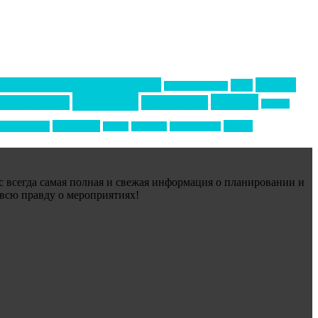
Премия СТОЛИЧНЫЙ БАНКЕТ
бизнес-
акмр
Премия Созвездие
маркетинг
новости
конференция
менеджмент
новости
технологии
форум
ртивный ивент
туризм
фестиваль
филипп котлер
ас всегда самая полная и свежая информация о планировании и
 всю правду о мероприятиях!