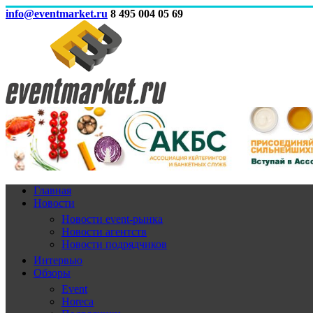
info@eventmarket.ru
8 495 004 05 69
Главная
Новости
Новости event-рынка
Новости агентств
Новости подрядчиков
Интервью
Обзоры
Event
Horeca