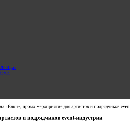
000 у.е.
 у.е.
а «Ёлки», промо-мероприятие для артистов и подрядчиков even
ртистов и подрядчиков event-индустрии