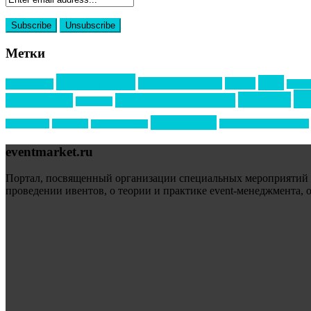
Метки
event премия
mice
global event forum
horeca
event-прорыв
PR в с
ин
выставки
мероприятия
выездные мероприятия
ведомости
образование
подрядчиков
новый год
организация мероприятий
новый год экспо
eventmarket.ru
Портал, посвященный организации специальных мероприятий (sp
проведении ивентов, о теории и практике event-менеджмента, 