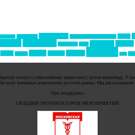
Золотой пазл
НАОМ
Top marketing
Информационное партнерство
екторе B2B
тервью
интересное
кейтеринг
конкурс
интурмаркет
кейсы
события
премия
свадьбы
отдых
реклама
подарки
спо
сочи
ecial events) и событийному маркетингу (event marketing). У н
обо всех значимых изменениях на event-рынке. Мы рассказываем
При поддержке:
ГИЛЬДИЯ ОРГАНИЗАТОРОВ МЕРОПРИЯТИЙ