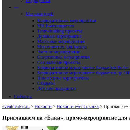
Подрядчики
—
Магазин идей
Корпоративные мероприятия
MICE-меропрития
Team-building проекты
Деловые мероприятия
Массовые мероприятия
Мероприятия для бренда
Частное мероприятие
Спортивные мероприятия
Социальные проекты
Корпоративное мероприятие бюджетом более 2
Корпоративное мероприятие бюджетом до 2000
Новогодние корпоративы
Свадьбы
Детские праздники
События
eventmarket.ru
>
Новости
>
Новости event-рынка
>
Приглашаем н
Приглашаем на «Ёлки», промо-мероприятие для а