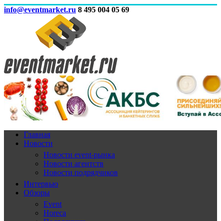
info@eventmarket.ru
8 495 004 05 69
Главная
Новости
Новости event-рынка
Новости агентств
Новости подрядчиков
Интервью
Обзоры
Event
Horeca