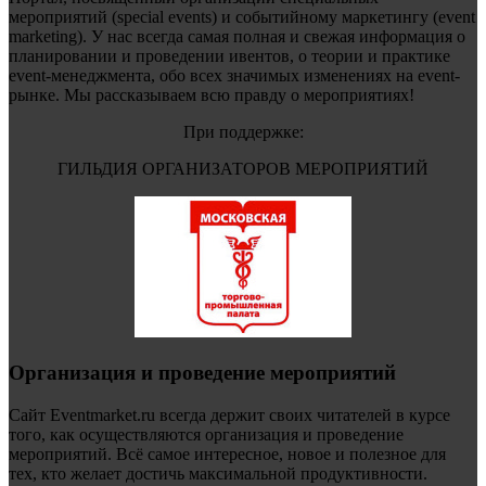
мероприятий (special events) и событийному маркетингу (event
marketing). У нас всегда самая полная и свежая информация о
планировании и проведении ивентов, о теории и практике
event-менеджмента, обо всех значимых изменениях на event-
рынке. Мы рассказываем всю правду о мероприятиях!
При поддержке:
ГИЛЬДИЯ ОРГАНИЗАТОРОВ МЕРОПРИЯТИЙ
Организация и проведение мероприятий
Сайт Eventmarket.ru всегда держит своих читателей в курсе
того, как осуществляются организация и проведение
мероприятий. Всё самое интересное, новое и полезное для
тех, кто желает достичь максимальной продуктивности.