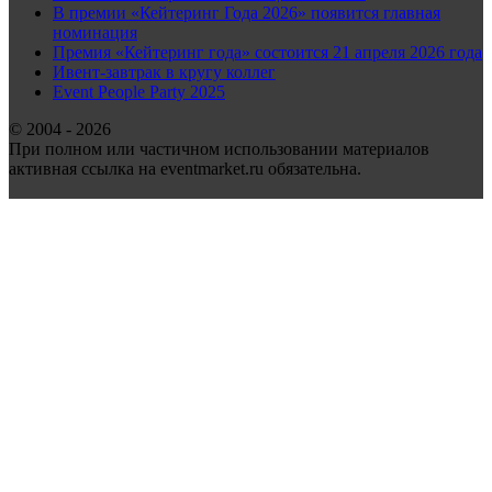
В премии «Кейтеринг Года 2026» появится главная
номинация
Премия «Кейтеринг года» состоится 21 апреля 2026 года
Ивент-завтрак в кругу коллег
Event People Party 2025
© 2004 - 2026
При полном или частичном использовании материалов
активная ссылка на eventmarket.ru обязательна.