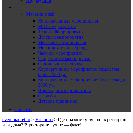
Подрядчики
—
Магазин идей
Корпоративные мероприятия
MICE-меропрития
Team-building проекты
Деловые мероприятия
Массовые мероприятия
Мероприятия для бренда
Частное мероприятие
Спортивные мероприятия
Социальные проекты
Корпоративное мероприятие бюджетом
более 2000 у.е.
Корпоративное мероприятие бюджетом до
2000 у.е.
Новогодние корпоративы
Свадьбы
Детские праздники
События
eventmarket.ru
>
Новости
>
Где празднику лучше: в ресторане
или дома? В ресторане лучше — факт!