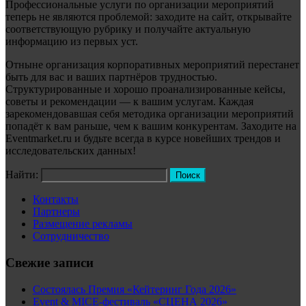
Профессиональные услуги по организации мероприятий
теперь не являются проблемой: заходите на сайт, открывайте
соответствующую рубрику и получайте актуальную
информацию из первых уст.
Отныне организация корпоративных мероприятий перестанет
быть для вас и ваших партнёров трудностью.
Структурированные и хорошо проанализированные кейсы,
советы и рекомендации — к вашим услугам. Каждая
зарекомендовавшая себя методика организации мероприятий
попадёт к вам раньше, чем к вашим конкурентам. Заходите на
Eventmarket.ru и будьте всегда в курсе новейших трендов и
исследовательских данных!
Найти:
Контакты
Партнеры
Размещение рекламы
Сотрудничество
Свежие записи
Состоялась Премия «Кейтеринг Года 2026»
Event & MICE-фестиваль «СЦЕНА 2026»