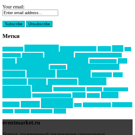
Your email:
Метки
event премия
mice
global event forum
horeca
event-прорыв
PR в
Золотой пазл
Top marketing
Информационное партнерство
секторе B2B
Премия СТОЛИЧНЫЙ БАНКЕТ
НАОМ
акмр
Премия Созвездие
бизнес-мероприятия
выездные мероприятия
ведомости
интервью
интересное
выставки
интурмаркет
кейсы
маркетинг
кейтеринг
конкурс
конференция
новости
менеджмент
новости подрядчиков
новый год
новый год экспо
премия
образование
отдых
подарки
организация мероприятий
события
свадьбы
реклама
технологии
спортивный ивент
сочи
форум
туризм
фестиваль
филипп котлер
eventmarket.ru
Портал, посвященный организации специальных