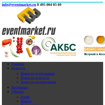
info@eventmarket.ru
8 495 004 05 69
Главная
Новости
Новости event-рынка
Новости агентств
Новости подрядчиков
Интервью
Обзоры
Event
Horeca