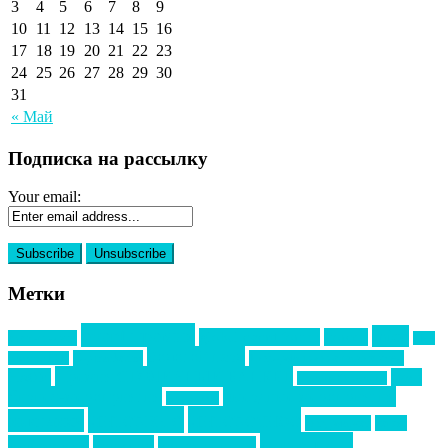
3
4
5
6
7
8
9
10
11
12
13
14
15
16
17
18
19
20
21
22
23
24
25
26
27
28
29
30
31
« Май
Подписка на рассылку
Your email:
Метки
event премия
mice
global event forum
horeca
event-прорыв
PR в
Золотой пазл
Top marketing
Информационное партнерство
секторе B2B
Премия СТОЛИЧНЫЙ БАНКЕТ
НАОМ
акмр
Премия Созвездие
бизнес-мероприятия
выездные мероприятия
ведомости
интервью
интересное
выставки
интурмаркет
кейсы
маркетинг
кейтеринг
конкурс
конференция