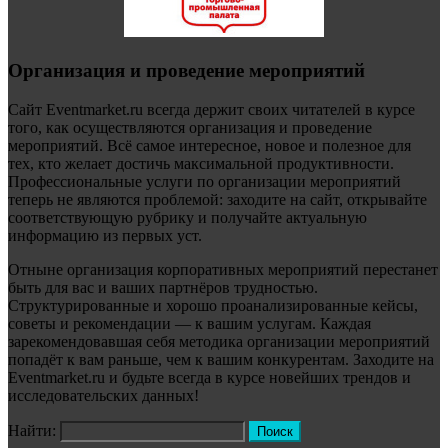
Организация и проведение мероприятий
Сайт Eventmarket.ru всегда держит своих читателей в курсе
того, как осуществляются организация и проведение
мероприятий. Всё самое интересное, новое и полезное для
тех, кто желает достичь максимальной продуктивности.
Профессиональные услуги по организации мероприятий
теперь не являются проблемой: заходите на сайт, открывайте
соответствующую рубрику и получайте актуальную
информацию из первых уст.
Отныне организация корпоративных мероприятий перестанет
быть для вас и ваших партнёров трудностью.
Структурированные и хорошо проанализированные кейсы,
советы и рекомендации — к вашим услугам. Каждая
зарекомендовавшая себя методика организации мероприятий
попадёт к вам раньше, чем к вашим конкурентам. Заходите на
Eventmarket.ru и будьте всегда в курсе новейших трендов и
исследовательских данных!
Найти: