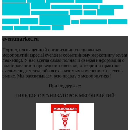
новости
менеджмент
новости подрядчиков
новый год
новый год экспо
премия
образование
отдых
подарки
организация мероприятий
события
свадьбы
реклама
технологии
спортивный ивент
сочи
форум
туризм
фестиваль
филипп котлер
eventmarket.ru
Портал, посвященный организации специальных
мероприятий (special events) и событийному маркетингу (event
marketing). У нас всегда самая полная и свежая информация о
планировании и проведении ивентов, о теории и практике
event-менеджмента, обо всех значимых изменениях на event-
рынке. Мы рассказываем всю правду о мероприятиях!
При поддержке:
ГИЛЬДИЯ ОРГАНИЗАТОРОВ МЕРОПРИЯТИЙ