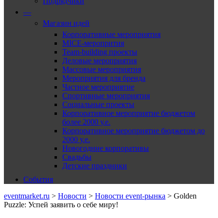
Подрядчики
—
Магазин идей
Корпоративные мероприятия
MICE-меропрития
Team-building проекты
Деловые мероприятия
Массовые мероприятия
Мероприятия для бренда
Частное мероприятие
Спортивные мероприятия
Социальные проекты
Корпоративное мероприятие бюджетом
более 2000 у.е.
Корпоративное мероприятие бюджетом до
2000 у.е.
Новогодние корпоративы
Свадьбы
Детские праздники
События
eventmarket.ru
>
Новости
>
Новости event-рынка
>
Golden
Puzzle: Успей заявить о себе миру!