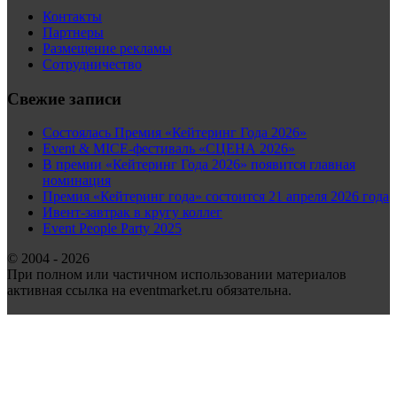
Контакты
Партнеры
Размещение рекламы
Сотрудничество
Свежие записи
Состоялась Премия «Кейтеринг Года 2026»
Event & MICE-фестиваль «СЦЕНА 2026»
В премии «Кейтеринг Года 2026» появится главная
номинация
Премия «Кейтеринг года» состоится 21 апреля 2026 года
Ивент-завтрак в кругу коллег
Event People Party 2025
© 2004 - 2026
При полном или частичном использовании материалов
активная ссылка на eventmarket.ru обязательна.