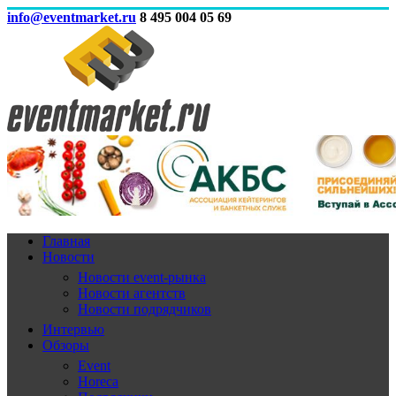
info@eventmarket.ru
8 495 004 05 69
Главная
Новости
Новости event-рынка
Новости агентств
Новости подрядчиков
Интервью
Обзоры
Event
Horeca