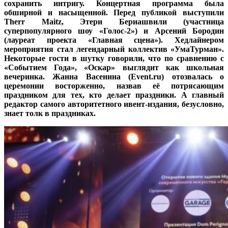
сохранить интригу. Концертная программа была
обширной и насыщенной. Перед публикой выступили
Therr Maitz, Этери Бериашвили (участница
суперпопулярного шоу «Голос-2») и Арсений Бородин
(лауреат проекта «Главная сцена»). Хедлайнером
мероприятия стал легендарный коллектив «УмаТурман».
Некоторые гости в шутку говорили, что по сравнению с
«Событием Года», «Оскар» выглядит как школьная
вечеринка. Жанна Васенина (Event.ru) отозвалась о
церемонии восторженно, назвав её потрясающим
праздником для тех, кто делает праздники. А главный
редактор самого авторитетного ивент-издания, безусловно,
знает толк в праздниках.