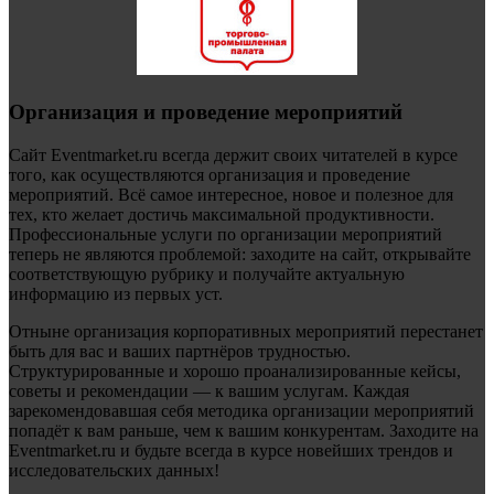
Организация и проведение мероприятий
Сайт Eventmarket.ru всегда держит своих читателей в курсе
того, как осуществляются организация и проведение
мероприятий. Всё самое интересное, новое и полезное для
тех, кто желает достичь максимальной продуктивности.
Профессиональные услуги по организации мероприятий
теперь не являются проблемой: заходите на сайт, открывайте
соответствующую рубрику и получайте актуальную
информацию из первых уст.
Отныне организация корпоративных мероприятий перестанет
быть для вас и ваших партнёров трудностью.
Структурированные и хорошо проанализированные кейсы,
советы и рекомендации — к вашим услугам. Каждая
зарекомендовавшая себя методика организации мероприятий
попадёт к вам раньше, чем к вашим конкурентам. Заходите на
Eventmarket.ru и будьте всегда в курсе новейших трендов и
исследовательских данных!