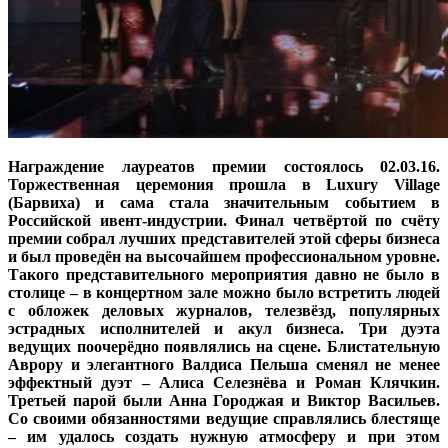
Награждение лауреатов премии состоялось 02.03.16.
Торжественная церемония прошла в Luxury Village
(Барвиха) и сама стала значительным событием в
Российской ивент-индустрии. Финал четвёртой по счёту
премии собрал лучших представителей этой сферы бизнеса
и был проведён на высочайшем профессиональном уровне.
Такого представительного мероприятия давно не было в
столице – в концертном зале можно было встретить людей
с обложек деловых журналов, телезвёзд, популярных
эстрадных исполнителей и акул бизнеса. Три дуэта
ведущих поочерёдно появлялись на сцене. Блистательную
Аврору и элегантного Валдиса Пельша сменял не менее
эффектный дуэт – Алиса Селезнёва и Роман Клячкин.
Третьей парой были Анна Городжая и Виктор Васильев.
Со своими обязанностями ведущие справлялись блестяще
– им удалось создать нужную атмосферу и при этом