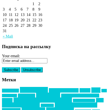
1
2
3
4
5
6
7
8
9
10
11
12
13
14
15
16
17
18
19
20
21
22
23
24
25
26
27
28
29
30
31
« Май
Подписка на рассылку
Your email:
Метки
event премия
mice
global event forum
horeca
event-прорыв
PR в
Золотой пазл
Top marketing
Информационное партнерство
секторе B2B
Премия СТОЛИЧНЫЙ БАНКЕТ
НАОМ
акмр
Премия Созвездие
бизнес-мероприятия
выездные мероприятия
ведомости