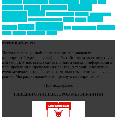
интервью
интересное
выставки
интурмаркет
кейсы
маркетинг
кейтеринг
конкурс
конференция
новости
менеджмент
новости подрядчиков
новый год
новый год экспо
премия
образование
отдых
подарки
организация мероприятий
события
свадьбы
реклама
технологии
спортивный ивент
сочи
форум
туризм
фестиваль
филипп котлер
eventmarket.ru
Портал, посвященный организации специальных
мероприятий (special events) и событийному маркетингу (event
marketing). У нас всегда самая полная и свежая информация о
планировании и проведении ивентов, о теории и практике
event-менеджмента, обо всех значимых изменениях на event-
рынке. Мы рассказываем всю правду о мероприятиях!
При поддержке:
ГИЛЬДИЯ ОРГАНИЗАТОРОВ МЕРОПРИЯТИЙ