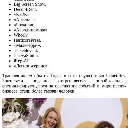
Big Screen Show.
Decor4Rent.
«КБ2К».
«Арсенал».
«Броколли».
«Аэродинамика».
Wheely.
HardсorePress.
«Мальберри».
Ticket4event.
JenevaStudio.
iReg-All.
«Легион-сервис».
Трансляцию «События Года» в сети осуществлял PlanetPics.
Зрителями недавно открывшегося онлайн-канала,
специализирующегося на освещении событий в мире ивент-
бизнеса, стали более тысячи человек.