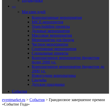
Подрядчики
—
Магазин идей
Корпоративные мероприятия
MICE-меропрития
Team-building проекты
Деловые мероприятия
Массовые мероприятия
Мероприятия для бренда
Частное мероприятие
Спортивные мероприятия
Социальные проекты
Корпоративное мероприятие бюджетом
более 2000 у.е.
Корпоративное мероприятие бюджетом до
2000 у.е.
Новогодние корпоративы
Свадьбы
Детские праздники
События
eventmarket.ru
>
События
>
Грандиозное завершение премии
«Событие Года»