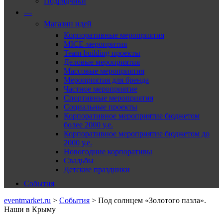
Подрядчики
—
Магазин идей
Корпоративные мероприятия
MICE-меропрития
Team-building проекты
Деловые мероприятия
Массовые мероприятия
Мероприятия для бренда
Частное мероприятие
Спортивные мероприятия
Социальные проекты
Корпоративное мероприятие бюджетом
более 2000 у.е.
Корпоративное мероприятие бюджетом до
2000 у.е.
Новогодние корпоративы
Свадьбы
Детские праздники
События
eventmarket.ru
>
События
>
Под солнцем «Золотого пазла».
Наши в Крыму