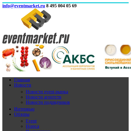
info@eventmarket.ru
8 495 004 05 69
Главная
Новости
Новости event-рынка
Новости агентств
Новости подрядчиков
Интервью
Обзоры
Event
Horeca