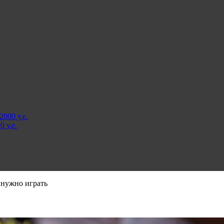
000 у.е.
 у.е.
 нужно играть