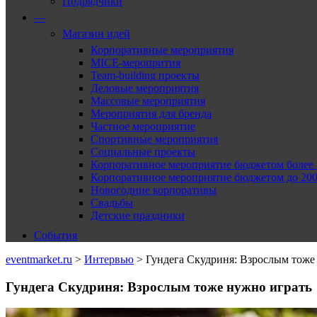
Подрядчики
—
Магазин идей
Корпоративные мероприятия
MICE-меропрития
Team-building проекты
Деловые мероприятия
Массовые мероприятия
Мероприятия для бренда
Частное мероприятие
Спортивные мероприятия
Социальные проекты
Корпоративное мероприятие бюджетом более 2
Корпоративное мероприятие бюджетом до 2000
Новогодние корпоративы
Свадьбы
Детские праздники
События
eventmarket.ru
>
Интервью
>
Гундега Скудриня: Взрослым тоже
Гундега Скудриня: Взрослым тоже нужно играть