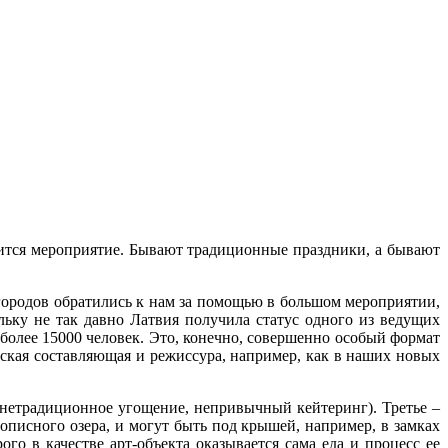
одится мероприятие. Бывают традиционные праздники, а бывают
городов обратились к нам за помощью в большом мероприятии,
ьку не так давно Латвия получила статус одного из ведущих
более 15000 человек. Это, конечно, совершенно особый формат
ческая составляющая и режиссура, например, как в наших новых
ь нетрадиционное угощение, непривычный кейтеринг). Третье –
описного озера, и могут быть под крышей, например, в замках
ого в качестве арт-объекта оказывается сама еда и процесс ее