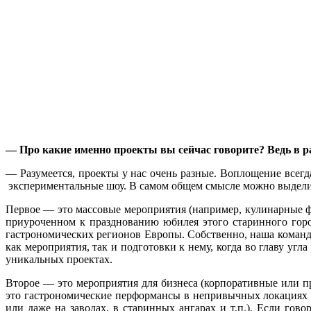
— Про какие именно проекты вы сейчас говорите? Ведь в р
— Разумеется, проекты у нас очень разные. Воплощение всегд
экспериментальные шоу. В самом общем смысле можно выделит
Первое — это массовые мероприятия (например, кулинарные ф
приуроченном к празднованию юбилея этого старинного горо
гастрономических регионов Европы. Собственно, наша команда
как мероприятия, так и подготовки к нему, когда во главу уг
уникальных проектах.
Второе — это мероприятия для бизнеса (корпоративные или пр
это гастрономические перформансы в непривычных локациях (м
или даже на заводах, в старинных ангарах и т.п.). Если гово