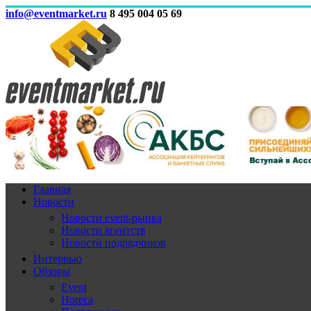
info@eventmarket.ru
8 495 004 05 69
Главная
Новости
Новости event-рынка
Новости агентств
Новости подрядчиков
Интервью
Обзоры
Event
Horeca