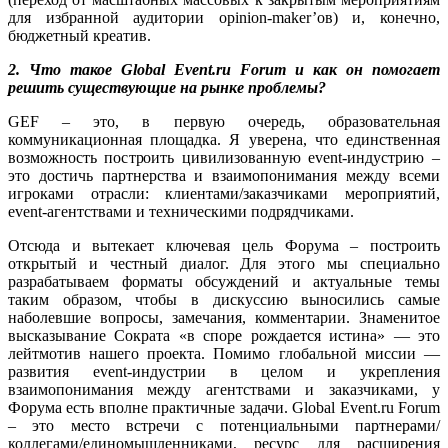
для избранной аудитории opinion-maker’ов) и, конечно,
бюджетный креатив.
2. Что такое Global Event.ru Forum и как он помогает
решить существующие на рынке проблемы?
GEF – это, в первую очередь, образовательная
коммуникационная площадка. Я уверена, что единственная
возможность построить цивилизованную event-индустрию –
это достичь партнерства и взаимопонимания между всеми
игроками отрасли: клиентами/заказчиками мероприятий,
event-агентствами и техническими подрядчиками.
Отсюда и вытекает ключевая цель Форума – построить
открытый и честный диалог. Для этого мы специально
разрабатываем форматы обсуждений и актуальные темы
таким образом, чтобы в дискуссию выносились самые
наболевшие вопросы, замечания, комментарии. Знаменитое
высказывание Сократа «в споре рождается истина» — это
лейтмотив нашего проекта. Помимо глобальной миссии —
развития event-индустрии в целом и укрепления
взаимопонимания между агентствами и заказчиками, у
Форума есть вполне практичные задачи. Global Event.ru Forum
– это место встречи с потенциальными партнерами/
коллегами/единомышленниками, ресурс для расширения