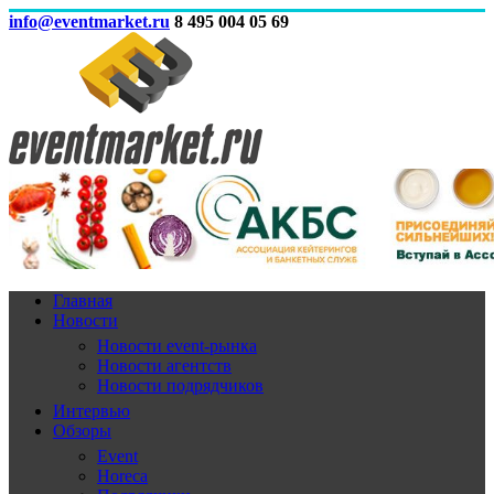
info@eventmarket.ru
8 495 004 05 69
Главная
Новости
Новости event-рынка
Новости агентств
Новости подрядчиков
Интервью
Обзоры
Event
Horeca