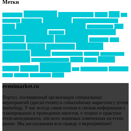
Метки
event премия
mice
global event forum
horeca
event-прорыв
PR в
Золотой пазл
Top marketing
Информационное партнерство
секторе B2B
Премия СТОЛИЧНЫЙ БАНКЕТ
НАОМ
акмр
Премия Созвездие
бизнес-мероприятия
выездные мероприятия
ведомости
интервью
интересное
выставки
интурмаркет
кейсы
маркетинг
кейтеринг
конкурс
конференция
новости
менеджмент
новости подрядчиков
новый год
новый год экспо
премия
образование
отдых
подарки
организация мероприятий
события
свадьбы
реклама
технологии
спортивный ивент
сочи
форум
туризм
фестиваль
филипп котлер
eventmarket.ru
Портал, посвященный организации специальных
мероприятий (special events) и событийному маркетингу (event
marketing). У нас всегда самая полная и свежая информация о
планировании и проведении ивентов, о теории и практике
event-менеджмента, обо всех значимых изменениях на event-
рынке. Мы рассказываем всю правду о мероприятиях!