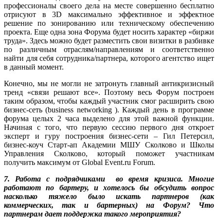
профессионалы своего дела на месте совершенно бесплатно
отрисуют в 3D максимально эффективное и эффектное
решение по зонированию или техническому обеспечению
проекта. Еще одна зона Форума будет носить характер «биржи
труда». Здесь можно будет разместить свои визитки в разбивке
по различным отраслям/направлениям и соответственно
найти для себя сотрудника/партнера, которого агентство ищет
в данный момент.
Конечно, мы не могли не затронуть главный антикризисный
тренд «связи решают все». Поэтому весь Форум построен
таким образом, чтобы каждый участник смог расширить свою
бизнес-сеть (business networking ). Каждый день в программе
форума целых 2 часа выделено для этой важной функции.
Начиная с того, что первую сессию первого дня откроет
эксперт и гуру построения бизнес-сети – Гил Петерсил,
бизнес-коуч Старт-ап Академии МШУ Сколково и Школы
Управления Сколково, который поможет участникам
получить максимум от Global Event.ru Forum.
7. Работа с подрядчиками во время кризиса. Многие
работают по бартеру, и хотелось бы обсудить вопрос
насколько тяжело было искать партнеров (как
коммерческих, так и бартерных) на Форум? Что
партнерам дает поддержка такого мероприятия?