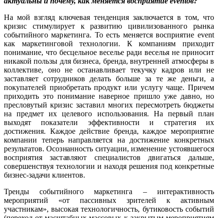
актуальны и почему, как меняется восприятие eventов?
На мой взгляд ключевая тенденция заключается в том, что
кризис стимулирует к развитию цивилизованного рынка
событийного маркетинга. То есть меняется восприятие event
как маркетинговой технологии. К компаниям приходит
понимание, что бесцельное веселье ради веселья не приносит
никакой пользы для бизнеса, бренда, внутренней атмосферы в
коллективе, оно не останавливает текучку кадров или не
заставляет сотрудников делать больше за те же деньги, а
покупателей приобретать продукт или услугу чаще. Причем
приходить это понимание наверное пришло уже давно, но
пресловутый кризис заставил многих пересмотреть бюджеты
на предмет их целевого использования. На первый план
выходят показатели эффективности и стратегия их
достижения. Каждое действие бренда, каждое мероприятие
компании теперь направляется на достижение конкретных
результатов. Осознанность ситуации, изменение устоявшегося
восприятия заставляют специалистов двигаться дальше,
совершенствуя технологии и находя решения под конкретные
бизнес-задачи клиентов.
Тренды событийного маркетинга – интерактивность
мероприятий «от пассивных зрителей к активным
участникам», высокая технологичность, бутиковость событий
(переход от масштабных массовых к закрытым мероприятиям