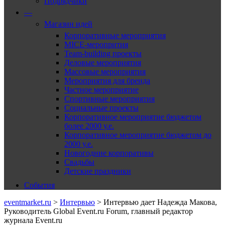
Подрядчики
—
Магазин идей
Корпоративные мероприятия
MICE-меропрития
Team-building проекты
Деловые мероприятия
Массовые мероприятия
Мероприятия для бренда
Частное мероприятие
Спортивные мероприятия
Социальные проекты
Корпоративное мероприятие бюджетом
более 2000 у.е.
Корпоративное мероприятие бюджетом до
2000 у.е.
Новогодние корпоративы
Свадьбы
Детские праздники
События
eventmarket.ru
>
Интервью
>
Интервью дает Надежда Макова,
Руководитель Global Event.ru Forum, главный редактор
журнала Event.ru