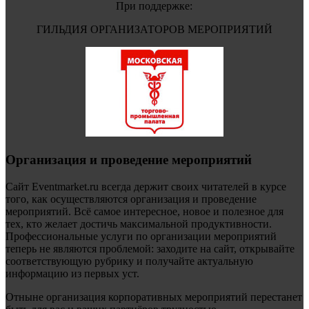
При поддержке:
ГИЛЬДИЯ ОРГАНИЗАТОРОВ МЕРОПРИЯТИЙ
Организация и проведение мероприятий
Сайт Eventmarket.ru всегда держит своих читателей в курсе
того, как осуществляются организация и проведение
мероприятий. Всё самое интересное, новое и полезное для
тех, кто желает достичь максимальной продуктивности.
Профессиональные услуги по организации мероприятий
теперь не являются проблемой: заходите на сайт, открывайте
соответствующую рубрику и получайте актуальную
информацию из первых уст.
Отныне организация корпоративных мероприятий перестанет