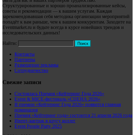
быть для вас и ваших партнёров трудностью.
Структурированные и хорошо проанализированные кейсы,
советы и рекомендации — к вашим услугам. Каждая
зарекомендовавшая себя методика организации мероприятий
попадёт к вам раньше, чем к вашим конкурентам. Заходите на
Eventmarket.ru и будьте всегда в курсе новейших трендов и
исследовательских данных!
Найти:
Контакты
Партнеры
Размещение рекламы
Сотрудничество
Свежие записи
Состоялась Премия «Кейтеринг Года 2026»
Event & MICE-фестиваль «СЦЕНА 2026»
В премии «Кейтеринг Года 2026» появится главная
номинация
Премия «Кейтеринг года» состоится 21 апреля 2026 года
Ивент-завтрак в кругу коллег
Event People Party 2025