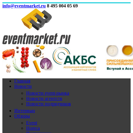
info@eventmarket.ru
8 495 004 05 69
Главная
Новости
Новости event-рынка
Новости агентств
Новости подрядчиков
Интервью
Обзоры
Event
Horeca