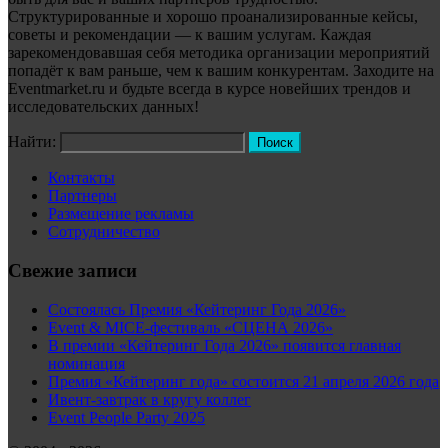
Структурированные и хорошо проанализированные кейсы,
советы и рекомендации — к вашим услугам. Каждая
зарекомендовавшая себя методика организации мероприятий
попадёт к вам раньше, чем к вашим конкурентам. Заходите на
Eventmarket.ru и будьте всегда в курсе новейших трендов и
исследовательских данных!
Найти:
Контакты
Партнеры
Размещение рекламы
Сотрудничество
Свежие записи
Состоялась Премия «Кейтеринг Года 2026»
Event & MICE-фестиваль «СЦЕНА 2026»
В премии «Кейтеринг Года 2026» появится главная
номинация
Премия «Кейтеринг года» состоится 21 апреля 2026 года
Ивент-завтрак в кругу коллег
Event People Party 2025