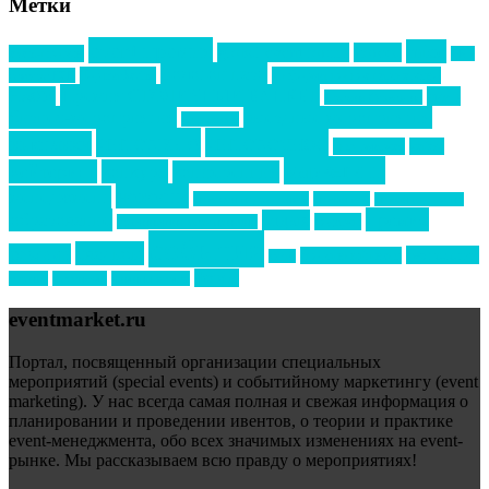
Метки
event премия
mice
global event forum
horeca
event-прорыв
PR в
Золотой пазл
Top marketing
Информационное партнерство
секторе B2B
Премия СТОЛИЧНЫЙ БАНКЕТ
НАОМ
акмр
Премия Созвездие
бизнес-мероприятия
выездные мероприятия
ведомости
интервью
интересное
выставки
интурмаркет
кейсы
маркетинг
кейтеринг
конкурс
конференция
новости
менеджмент
новости подрядчиков
новый год
новый год экспо
премия
образование
отдых
подарки
организация мероприятий
события
свадьбы
реклама
технологии
спортивный ивент
сочи
форум
туризм
фестиваль
филипп котлер
eventmarket.ru
Портал, посвященный организации специальных
мероприятий (special events) и событийному маркетингу (event
marketing). У нас всегда самая полная и свежая информация о
планировании и проведении ивентов, о теории и практике
event-менеджмента, обо всех значимых изменениях на event-
рынке. Мы рассказываем всю правду о мероприятиях!