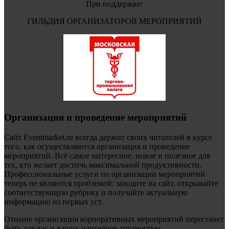
При поддержке:
ГИЛЬДИЯ ОРГАНИЗАТОРОВ МЕРОПРИЯТИЙ
Организация и проведение мероприятий
Сайт Eventmarket.ru всегда держит своих читателей в курсе
того, как осуществляются организация и проведение
мероприятий. Всё самое интересное, новое и полезное для
тех, кто желает достичь максимальной продуктивности.
Профессиональные услуги по организации мероприятий
теперь не являются проблемой: заходите на сайт, открывайте
соответствующую рубрику и получайте актуальную
информацию из первых уст.
Отныне организация корпоративных мероприятий перестанет
быть для вас и ваших партнёров трудностью.