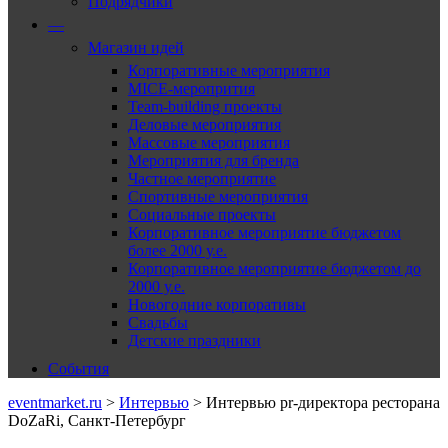
Подрядчики
—
Магазин идей
Корпоративные мероприятия
MICE-меропрития
Team-building проекты
Деловые мероприятия
Массовые мероприятия
Мероприятия для бренда
Частное мероприятие
Спортивные мероприятия
Социальные проекты
Корпоративное мероприятие бюджетом
более 2000 у.е.
Корпоративное мероприятие бюджетом до
2000 у.е.
Новогодние корпоративы
Свадьбы
Детские праздники
События
eventmarket.ru
>
Интервью
>
Интервью pr-директора ресторана
DoZaRi, Санкт-Петербург