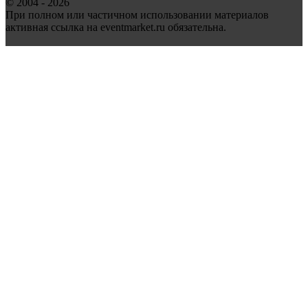
© 2004 - 2026
При полном или частичном использовании материалов
активная ссылка на eventmarket.ru обязательна.