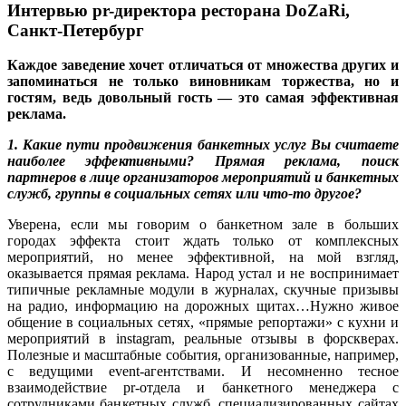
Интервью pr-директора ресторана DoZaRi,
Санкт-Петербург
Каждое заведение хочет отличаться от множества других и
запоминаться не только виновникам торжества, но и
гостям, ведь довольный гость — это самая эффективная
реклама.
1. Какие пути продвижения банкетных услуг Вы считаете
наиболее эффективными? Прямая реклама, поиск
партнеров в лице организаторов мероприятий и банкетных
служб, группы в социальных сетях или что-то другое?
Уверена, если мы говорим о банкетном зале в больших
городах эффекта стоит ждать только от комплексных
мероприятий, но менее эффективной, на мой взгляд,
оказывается прямая реклама. Народ устал и не воспринимает
типичные рекламные модули в журналах, скучные призывы
на радио, информацию на дорожных щитах…Нужно живое
общение в социальных сетях, «прямые репортажи» с кухни и
мероприятий в instagram, реальные отзывы в форскверах.
Полезные и масштабные события, организованные, например,
с ведущими event-агентствами. И несомненно тесное
взаимодействие pr-отдела и банкетного менеджера с
сотрудниками банкетных служб, специализированных сайтах