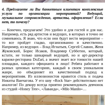
4. Предлагаете ли Вы банкетным клиентам комплексные
услуги по организации мероприятий? Ведущий,
музыкальное сопровождение, артисты, оформление? Если
нет, то почему?
— Конечно, предлагаем! Это удобно и для гостей и для нас.
Например, есть ряд артистов и ведущих, в которых я точно не
сомневаюсь. Я знаю, что если они будут вести мероприятие –
то все пройдет гладко, организованно и качественно.
Например, из ведущих – Влад Игнатьев, Сергей Славин, Женя
Жуковский, Борис Исаков, Владимир Субботин, который,
кстати, не только шикарный ведущий, но и арт-директор
караоке-ресторана DoZari, а значит знает все тонкости нашей
площадки, каждого официанта в лицо! Ребята работают в
разных ценовых категориях, каждый в своем уникальном
жанре, но объединяет их качественный подход к
мероприятиям. Из иллюзионистов нравится стиль и подача
Никиты Ванчагова. У его шоу «Rock Star» действительно нет
аналогов! По декору всегда приятно рекомендовать девчонок
из студий «Honey Tree», «Лаванда», «Milo Manilo»…