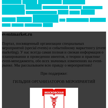
маркетинг
кейтеринг
конкурс
конференция
новости
менеджмент
новости подрядчиков
новый год
новый год экспо
премия
образование
отдых
подарки
организация мероприятий
события
свадьбы
реклама
технологии
спортивный ивент
сочи
форум
туризм
фестиваль
филипп котлер
eventmarket.ru
Портал, посвященный организации специальных
мероприятий (special events) и событийному маркетингу (event
marketing). У нас всегда самая полная и свежая информация о
планировании и проведении ивентов, о теории и практике
event-менеджмента, обо всех значимых изменениях на event-
рынке. Мы рассказываем всю правду о мероприятиях!
При поддержке:
ГИЛЬДИЯ ОРГАНИЗАТОРОВ МЕРОПРИЯТИЙ