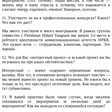
мероприятий ТПП. Почему? Наша миссия, в том числе —
менять мир и нашу отрасль к лучшему, что выражается в
слогане: energy, experience, emotion! Наверное, поэтому.
11. Участвуете ли вы в профессиональных конкурсах? Каких?
Что вам это дает?
Мы много участвуем и много выигрываем. В рамках группы
совместно с Fleishman Hillard Vanguard мы заняли 2-е место в
рейтинге креативности коммуникационных агентств НРКК.
Это нужно всем — сотрудникам, клиентам, партнерам. Это
хорошо.
12. Что для Вас «интересный проект» и за какой проект вы бы
не взялись ни при каких обстоятельствах?
Интересный — значит содержит нерешенные вопросы,
вызовы. Или тот, в отношении которого возникает чувство —
мы можем вывести проект на новый уровень. Не взялся бы я
только за то, что преследует неэтичные цели. Как видите, все
тут субъективно.
13. В вашей практике были такие случаи, когда заказчик
отказывался от мероприятия за несколько дней до
мероприятия? Как вы выходили из сложившейся ситуации?