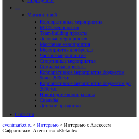
Подрядчики
—
Магазин идей
Корпоративные мероприятия
MICE-меропрития
Team-building проекты
Деловые мероприятия
Массовые мероприятия
Мероприятия для бренда
Частное мероприятие
Спортивные мероприятия
Социальные проекты
Корпоративное мероприятие бюджетом
более 2000 у.е.
Корпоративное мероприятие бюджетом до
2000 у.е.
Новогодние корпоративы
Свадьбы
Детские праздники
События
eventmarket.ru
>
Интервью
>
Интервью с Алексеем
Сафроновым. Агентство «Elefante»