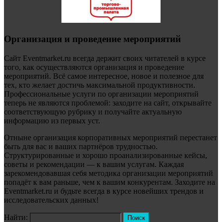
Организация и проведение мероприятий
Сайт Eventmarket.ru всегда держит своих читателей в курсе
того, как осуществляются организация и проведение
мероприятий. Всё самое интересное, новое и полезное для
тех, кто желает достичь максимальной продуктивности.
Профессиональные услуги по организации мероприятий
теперь не являются проблемой: заходите на сайт, открывайте
соответствующую рубрику и получайте актуальную
информацию из первых уст.
Отныне организация корпоративных мероприятий перестанет
быть для вас и ваших партнёров трудностью.
Структурированные и хорошо проанализированные кейсы,
советы и рекомендации — к вашим услугам. Каждая
зарекомендовавшая себя методика организации мероприятий
попадёт к вам раньше, чем к вашим конкурентам. Заходите на
Eventmarket.ru и будьте всегда в курсе новейших трендов и
исследовательских данных!
Найти: