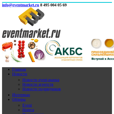
info@eventmarket.ru
8 495 004 05 69
Главная
Новости
Новости event-рынка
Новости агентств
Новости подрядчиков
Интервью
Обзоры
Event
Horeca