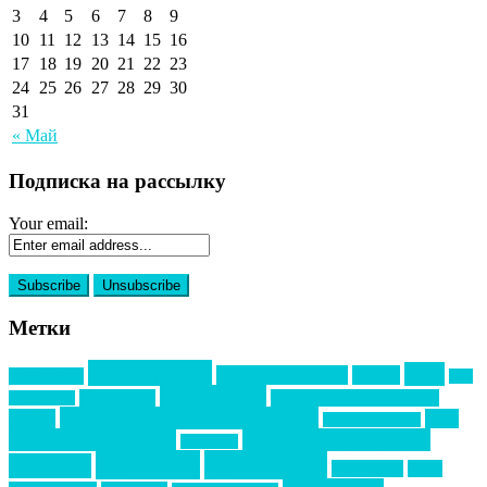
3
4
5
6
7
8
9
10
11
12
13
14
15
16
17
18
19
20
21
22
23
24
25
26
27
28
29
30
31
« Май
Подписка на рассылку
Your email:
Метки
event премия
mice
global event forum
horeca
event-прорыв
PR в
Золотой пазл
Top marketing
Информационное партнерство
секторе B2B
Премия СТОЛИЧНЫЙ БАНКЕТ
НАОМ
акмр
Премия Созвездие
бизнес-мероприятия
выездные мероприятия
ведомости
интервью
интересное
выставки
интурмаркет
кейсы