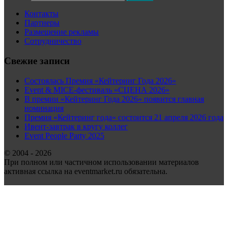
Контакты
Партнеры
Размещение рекламы
Сотрудничество
Свежие записи
Состоялась Премия «Кейтеринг Года 2026»
Event & MICE-фестиваль «СЦЕНА 2026»
В премии «Кейтеринг Года 2026» появится главная
номинация
Премия «Кейтеринг года» состоится 21 апреля 2026 года
Ивент-завтрак в кругу коллег
Event People Party 2025
© 2004 - 2026
При полном или частичном использовании материалов
активная ссылка на eventmarket.ru обязательна.