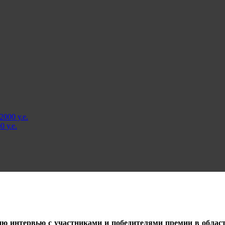
000 у.е.
 у.е.
ию интервью с участниками и победителями премии в облас