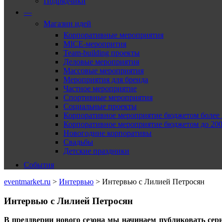
Подрядчики
—
Магазин идей
Корпоративные мероприятия
MICE-меропрития
Team-building проекты
Деловые мероприятия
Массовые мероприятия
Мероприятия для бренда
Частное мероприятие
Спортивные мероприятия
Социальные проекты
Корпоративное мероприятие бюджетом более 2
Корпоративное мероприятие бюджетом до 2000
Новогодние корпоративы
Свадьбы
Детские праздники
События
eventmarket.ru
>
Интервью
>
Интервью с Лилией Петросян
Интервью с Лилией Петросян
В преддверии нового сезона мы начинаем публиковать сер