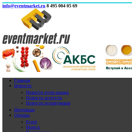
info@eventmarket.ru
8 495 004 05 69
Главная
Новости
Новости event-рынка
Новости агентств
Новости подрядчиков
Интервью
Обзоры
Event
Horeca