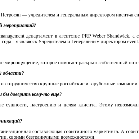
ии Петросян — учредителем и генеральным директором ивент
ей мероприятий?
management департамент в агентстве PRP Weber Shandwick, а с
2007 года – я являюсь Учредителем и Генеральным директором
ое мироощущение, которое помогает раскрыть собственный поте
й области?
ют сотрудничество крупные российские и зарубежные компании.
и бы доверить кому-то еще?
е сущности, настроению и целям клиента. Этому невозможно
уникаций?
ганизационная составляющая событийного маркетинга. А событи
гии, своими безграничными возможностями.