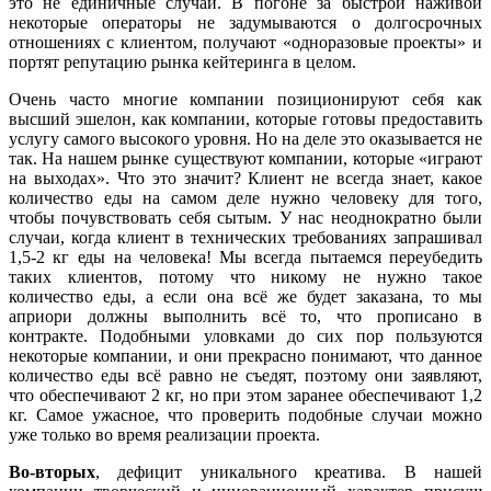
это не единичные случаи. В погоне за быстрой наживой
некоторые операторы не задумываются о долгосрочных
отношениях с клиентом, получают «одноразовые проекты» и
портят репутацию рынка кейтеринга в целом.
Очень часто многие компании позиционируют себя как
высший эшелон, как компании, которые готовы предоставить
услугу самого высокого уровня. Но на деле это оказывается не
так. На нашем рынке существуют компании, которые «играют
на выходах». Что это значит? Клиент не всегда знает, какое
количество еды на самом деле нужно человеку для того,
чтобы почувствовать себя сытым. У нас неоднократно были
случаи, когда клиент в технических требованиях запрашивал
1,5-2 кг еды на человека! Мы всегда пытаемся переубедить
таких клиентов, потому что никому не нужно такое
количество еды, а если она всё же будет заказана, то мы
априори должны выполнить всё то, что прописано в
контракте. Подобными уловками до сих пор пользуются
некоторые компании, и они прекрасно понимают, что данное
количество еды всё равно не съедят, поэтому они заявляют,
что обеспечивают 2 кг, но при этом заранее обеспечивают 1,2
кг. Самое ужасное, что проверить подобные случаи можно
уже только во время реализации проекта.
Во-вторых
, дефицит уникального креатива. В нашей