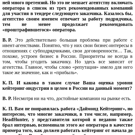
ней много претензий. Но это не мешает агентству включать
оператора в список из трех рекомендованных компаний
для участия в тендере следующего заказчика. Казалось бы,
агентство своим именем отвечает за работу подрядчика,
тем не менее продолжает рекомендовать
«проштрафившегося» оператора.
В. Р.
Это действительно большая проблема при работе с
ивент-агенствами. Понятно, что у них свои бизнес-интересы в
отношениях с субподрядчиками, свои договоренности… Так,
похоже, устроен бизнес в России. Приоритеты не всегда в
том, чтобы угодить заказчику. Но здесь все зависит от
агентства. Главное, чтобы слово «репутация» имело для него
такое же значение, как и «прибыль».
К. П. И какова в таком случае Ваша оценка уровня
кейтеринг-индустрии в целом в России на данный момент?
В. Р.
Несмотря ни на что, достойные компании на рынке есть.
К. П. Вам не понравилась работа «Даймонд Кейтеринг», но
интересно, что многие заказчики, в том числе, например,
НeadHunter, у представителя которой я недавно также
брал интервью, вспоминали этого же оператора в качестве
примера того, как должен работать кейтеринг от начала до