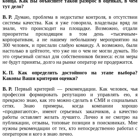
конца. Как Вы объясните такой разброс в оценках, в чем
тут дело?
В. Р.
Думаю, проблема в недостатке контроля, в отсутствии
системы качества. Как я уже говорила, владельцы вряд ли
знали, что происходит на площадке. Возможно, отдали
приоритеты проходящим в том день «тысячным»
корпоративам, а не нашему небольшому мероприятию на
300 человек, и прислали слабую команду. А возможно, были
настолько в цейтноте, что уже ни о чем не могли думать. Но
это серьезный сигнал для собственников бизнеса: если меры
не будут приняты, долго на рынке оператор не продержится.
К. П. Как определить достойного на этапе выбора?
Каковы Ваши критерии оценки?
В. Р.
Первый критерий — рекомендации. Как человек, чья
профессия формировать репутацию и управлять ею, я
прекрасно знаю, как это можно сделать в СМИ и социальных
сетях. Знаю примеры, когда компании хорошо
«продвигаются», имеют серьезных заказчиков, а качество
работы оставляет желать лучшего. Лично я не смотрю на
публикации, отзывы, топовые позиции в поисковиках. Мне
нужны рекомендации от тех, кто непосредственно работал с
оператором и кого я знаю лично.