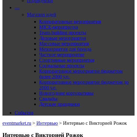
Подрядчики
—
Магазин идей
Корпоративные мероприятия
MICE-меропрития
Team-building проекты
Деловые мероприятия
Массовые мероприятия
Мероприятия для бренда
Частное мероприятие
Спортивные мероприятия
Социальные проекты
Корпоративное мероприятие бюджетом
более 2000 у.е.
Корпоративное мероприятие бюджетом до
2000 у.е.
Новогодние корпоративы
Свадьбы
Детские праздники
События
eventmarket.ru
>
Интервью
>
Интервью с Викторией Рожок
Интервью с Викторией Рожок