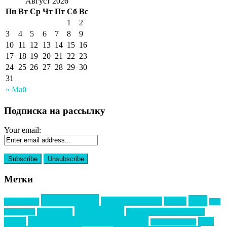
Август 2026
Пн
Вт
Ср
Чт
Пт
Сб
Вс
1
2
3
4
5
6
7
8
9
10
11
12
13
14
15
16
17
18
19
20
21
22
23
24
25
26
27
28
29
30
31
« Май
Подписка на рассылку
Your email:
Метки
event премия
mice
global event forum
horeca
event-прорыв
PR в
Золотой пазл
Top marketing
Информационное партнерство
секторе B2B
Премия СТОЛИЧНЫЙ БАНКЕТ
НАОМ
акмр
Премия Созвездие