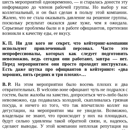
шесть мероприятий одновременно, — и старалась донести эту
информацию до членов рабочей группы. Но выбор у нас
коллегиальный, и он был сделан в пользу этой компании.
Жалею, что не стала оказывать давление на решение группы,
поскольку результат оказался даже хуже, чем я ожидала.
Серьезные проблемы были и в работе официантов, претензии
возникли к качеству еды, ее вкусу.
К. П. Ни для кого не секрет, что кейтеринг-компании
используют привлеченный персонал. Часто это
непрофессионалы, которых как следует подготовить
невозможно, ведь сегодня они работают, завтра — нет.
Перед мероприятием они просто проходят инструктаж.
Есть даже шутка про официантов в кейтеринге: «два
хороших, пять средних и три плохих»…
В. Р.
На этом мероприятии было восемь плохих и два
отвратительных. В welcome-зоне официант чуть не подрался с
гостем, были жалобы на хамство, допроситься чего-либо было
невозможно, еда подавалась холодной, скапливалась грязная
посуда, и ничего из того, что так впечатлило коллег на
дегустации, на мероприятии мы не увидели. Возможно,
владельцы не знают, что происходит у них на площадках,
будут сильно удивлены такой обратной связи, и, надеюсь,
сделают выводы. У этой компании неплохая репутация на