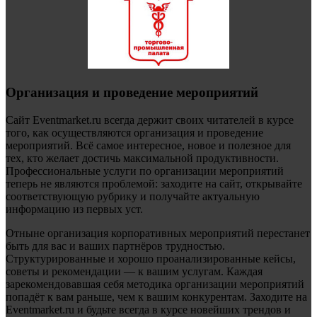
Организация и проведение мероприятий
Сайт Eventmarket.ru всегда держит своих читателей в курсе
того, как осуществляются организация и проведение
мероприятий. Всё самое интересное, новое и полезное для
тех, кто желает достичь максимальной продуктивности.
Профессиональные услуги по организации мероприятий
теперь не являются проблемой: заходите на сайт, открывайте
соответствующую рубрику и получайте актуальную
информацию из первых уст.
Отныне организация корпоративных мероприятий перестанет
быть для вас и ваших партнёров трудностью.
Структурированные и хорошо проанализированные кейсы,
советы и рекомендации — к вашим услугам. Каждая
зарекомендовавшая себя методика организации мероприятий
попадёт к вам раньше, чем к вашим конкурентам. Заходите на
Eventmarket.ru и будьте всегда в курсе новейших трендов и