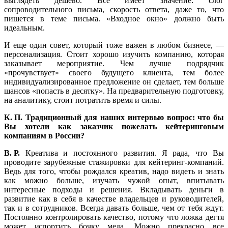
выглядеть дешево. Все имеет значение: слог
сопроводительного письма, скорость ответа, даже то, что
пишется в теме письма. «Входное окно» должно быть
идеальным.
И еще один совет, который тоже важен в любом бизнесе, —
персонализация. Стоит хорошо изучить компанию, которая
заказывает мероприятие. Чем лучше подрядчик
«прочувствует» своего будущего клиента, тем более
индивидуализированное предложение он сделает, тем больше
шансов «попасть в десятку». На предварительную подготовку,
на аналитику, стоит потратить время и силы.
К. П. Традиционный для наших интервью вопрос: что бы
Вы хотели как заказчик пожелать кейтеринговым
компаниям в России?
В. Р.
Креатива и постоянного развития. Я рада, что Вы
проводите зарубежные стажировки для кейтеринг-компаний.
Ведь для того, чтобы рождался креатив, надо видеть и знать
как можно больше, изучать чужой опыт, впитывать
интересные подходы и решения. Вкладывать деньги в
развитие как в себя в качестве владельцев и руководителей,
так и в сотрудников. Всегда давать больше, чем от тебя ждут.
Постоянно контролировать качество, потому что ложка дегтя
может испортить бочку меда. Можно прекрасно все