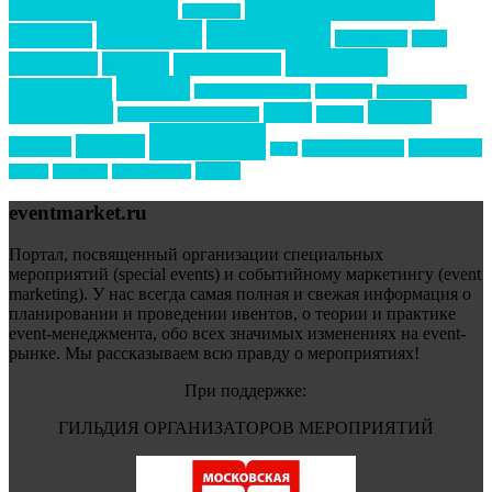
бизнес-мероприятия
выездные мероприятия
ведомости
интервью
интересное
выставки
интурмаркет
кейсы
маркетинг
кейтеринг
конкурс
конференция
новости
менеджмент
новости подрядчиков
новый год
новый год экспо
премия
образование
отдых
подарки
организация мероприятий
события
свадьбы
реклама
технологии
спортивный ивент
сочи
форум
туризм
фестиваль
филипп котлер
eventmarket.ru
Портал, посвященный организации специальных
мероприятий (special events) и событийному маркетингу (event
marketing). У нас всегда самая полная и свежая информация о
планировании и проведении ивентов, о теории и практике
event-менеджмента, обо всех значимых изменениях на event-
рынке. Мы рассказываем всю правду о мероприятиях!
При поддержке:
ГИЛЬДИЯ ОРГАНИЗАТОРОВ МЕРОПРИЯТИЙ