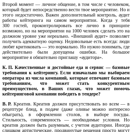
Второй момент — личное общение, в том числе с человеком,
который будет непосредственно вести твое мероприятие. Но и
этого недостаточно. Важен дополнительный контроль, аудит
работы кейтеринга на самом мероприятии. Когда у тебя
300 гостей, проконтролировать все лично в принципе
возможно, но на мероприятии на 1000 человек сделать это на
должном уровне уже нереально. «Внешний аудит» позволяет
получить адекватную оценку. Недовольные есть всегда: люди
любят критиковать — это нормально. Но нужно понимать, где
действительно были допущены ошибки. На большое
мероприятие я обязательно приглашу «аудитора».
К. П. Качественные и достойные еда и сервис — базовые
требования к кейтерингу. Если изначально мы выбираем
оператора из числа компаний, которые отвечают базовым
требованиям, что может стать конкурентным
преимуществом, в Ваших глазах, что может помочь
кейтеринговой компании победить в тендере?
В. Р.
Креатив. Креатив должен присутствовать во всем — в
рецептуре блюд, в подаче (даже оливье можно интересно
обыграть), в оформлении столов, в выборе посуды.
Стильность, современность — необходимые условия. Но
креатив должен быть разумным, с учетом аудитории. Иногда
слишком артистические, продвинутые решения просто могут