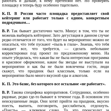
работать и дальше, к нему претензий нет. Но проверять
площадку я теперь буду особенно тщательно.
К. П. В России часто площадка предоставляет свой
кейтеринг или работает только с одним, конкретным
подрядчиком…
В. Р.
Так бывает достаточно часто. Минус в том, что ты не
можешь выбирать кейтеринг. Зато дегустация в данном случае
редко отличается от того, что будет на мероприятии: можно не
опасаться, что тебе пускают «пыль в глаза». Знаешь, что тебя
ожидает все, что требуется, — сделать небольшие
корректировки под проект по предложенному меню. На
опыте убедилась, что какая бы не была интересная программа
и красивое оформление, какие бы звезды не выступали на
мероприятии и как бы не были вовлечены гости, люди
скажут, что праздник был классным, только если на
мероприятии было много вкусной еды и алкоголя.
К. П. Это базис, без которого все остальное «не работает».
В. Р.
Такова специфика корпоративов. Сотрудники, особенно
рядовые, редко где-то бывают в течение года. В основном это
неискушенные люди. Они хотят прийти на праздник, вкусно
поесть, выпить, поговорить, расслабиться, отдохнуть.
«Поесть» — ключевое слово. То, что происходит за