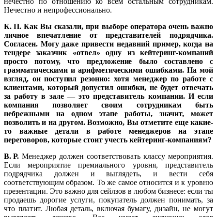
нечестно по отношению ко всем остальным сотрудникам.
Нечестно и непрофессионально.
К. П. Как Вы сказали, при выборе оператора очень важно
личное впечатление от представителей подрядчика.
Согласен. Могу даже привести недавний пример, когда на
тендере заказчик «отвел» одну из кейтеринг-компаний
просто потому, что предложение было составлено с
грамматическими и арифметическими ошибками. На мой
взгляд, он поступил резонно: хотя менеджер по работе с
клиентами, который допустил ошибки, не будет отвечать
за работу в зале — это представитель компании. И если
компания позволяет своим сотрудникам быть
небрежными на одном этапе работы, значит, может
позволить и на другом. Возможно, Вы отметите еще какие-
то важные детали в работе менеджеров на этапе
переговоров, которые стоит учесть кейтеринг-компаниям?
В. Р.
Менеджер должен соответствовать классу мероприятия.
Если мероприятие премиального уровня, представитель
подрядчика должен и выглядеть, и вести себя
соответствующим образом. То же самое относится и к уровню
презентации. Это важно для сейлзов в любом бизнесе: если ты
продаешь дорогие услуги, покупатель должен понимать, за
что платит. Любая деталь, включая бумагу, дизайн, не могут