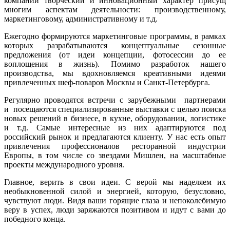
компании творческий и инновационный характер присущ
многим аспектам деятельности: производственному,
маркетинговому, административному и т.д.
Ежегодно формируются маркетинговые программы, в рамках
которых разрабатываются концептуальные сезонные
предложения (от идеи концепции, фотосессии до ее
воплощения в жизнь). Помимо разработок нашего
производства, мы вдохновляемся креативными идеями
привлеченных шеф-поваров Москвы и Санкт-Петербурга.
Регулярно проводятся встречи с зарубежными партнерами
и посещаются специализированные выставки с целью поиска
новых решений в бизнесе, в кухне, оборудовании, логистике
и т.д. Самые интересные из них адаптируются под
российский рынок и предлагаются клиенту. У нас есть опыт
привлечения профессионалов ресторанной индустрии
Европы, в том числе со звездами Мишлен, на масштабные
проекты международного уровня.
Главное, верить в свои идеи. С верой мы наделяем их
необыкновенной силой и энергией, которую, безусловно,
чувствуют люди. Видя ваши горящие глаза и непоколебимую
веру в успех, люди заряжаются позитивом и идут с вами до
победного конца.