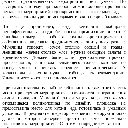
рынке, организовывать мероприятия они умеют. Но
выстроить систему, при которой можно хорошо проводить
несколько мероприятий одновременно, — отдельная задача,
какое-то звено на уровне менеджмента явно не дорабатывает.
Что еще происходит, когда кейтеринг выбирают
непрофессионалы, люди без опыта организации ивентов?
Ошибка номер 2: рабочая группа ориентируется на
собственные вкусовые предпочтения, а они у всех разные.
Мужчины говорят: «зачем столько овощей и травы».
Женщины: «зачем столько мяса, нужны овощные салаты с
креветками». Должен быть один руководитель проекта,
профессионал, с правом решающего голоса, который по
опыту умеет вычислять «среднее арифметическое». А
коллегиальная группа нужна, чтобы давать рекомендации.
Иначе ничего хорошего не получится.
При самостоятельном выборе кейтеринга также стоит учесть
место проведения мероприятия, возможности и ограничения
самой площадки. У меня была ситуация, когда только что
открывшаяся великолепная по дизайну площадка не
предоставила место для кухни, еда готовилась в ужасных
условиях. В результате оператор, компания, которую я знаю
давно и которой доверяю, просто не смог нормально
подготовить мероприятие. С этим подрядчиком я готова