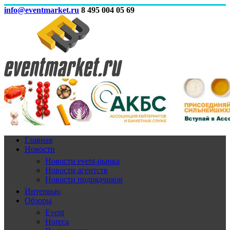
info@eventmarket.ru
8 495 004 05 69
Главная
Новости
Новости event-рынка
Новости агентств
Новости подрядчиков
Интервью
Обзоры
Event
Horeca