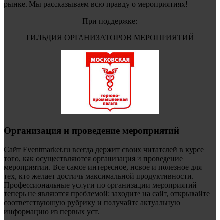
рынке. Мы рассказываем всю правду о мероприятиях!
При поддержке:
ГИЛЬДИЯ ОРГАНИЗАТОРОВ МЕРОПРИЯТИЙ
Организация и проведение мероприятий
Сайт Eventmarket.ru всегда держит своих читателей в курсе
того, как осуществляются организация и проведение
мероприятий. Всё самое интересное, новое и полезное для
тех, кто желает достичь максимальной продуктивности.
Профессиональные услуги по организации мероприятий
теперь не являются проблемой: заходите на сайт, открывайте
соответствующую рубрику и получайте актуальную
информацию из первых уст.