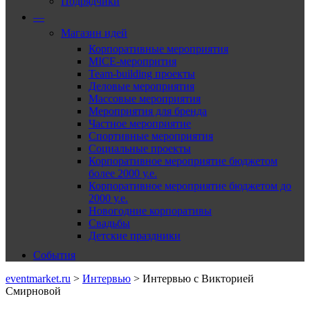
Подрядчики
—
Магазин идей
Корпоративные мероприятия
MICE-меропрития
Team-building проекты
Деловые мероприятия
Массовые мероприятия
Мероприятия для бренда
Частное мероприятие
Спортивные мероприятия
Социальные проекты
Корпоративное мероприятие бюджетом
более 2000 у.е.
Корпоративное мероприятие бюджетом до
2000 у.е.
Новогодние корпоративы
Свадьбы
Детские праздники
События
eventmarket.ru
>
Интервью
>
Интервью с Викторией
Смирновой