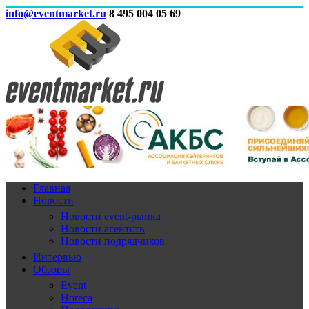
info@eventmarket.ru
8 495 004 05 69
Главная
Новости
Новости event-рынка
Новости агентств
Новости подрядчиков
Интервью
Обзоры
Event
Horeca