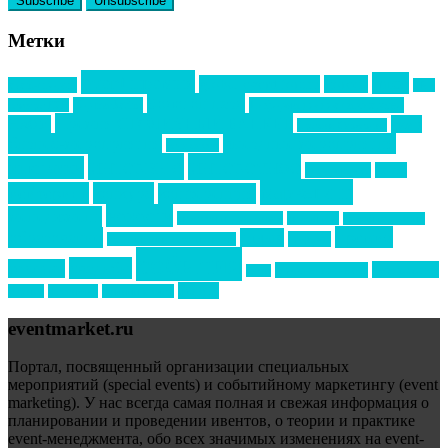
Метки
event премия
mice
global event forum
horeca
event-прорыв
PR в
Золотой пазл
Top marketing
Информационное партнерство
секторе B2B
Премия СТОЛИЧНЫЙ БАНКЕТ
НАОМ
акмр
Премия Созвездие
бизнес-мероприятия
выездные мероприятия
ведомости
интервью
интересное
выставки
интурмаркет
кейсы
маркетинг
кейтеринг
конкурс
конференция
новости
менеджмент
новости подрядчиков
новый год
новый год экспо
премия
образование
отдых
подарки
организация мероприятий
события
свадьбы
реклама
технологии
спортивный ивент
сочи
форум
туризм
фестиваль
филипп котлер
eventmarket.ru
Портал, посвященный организации специальных
мероприятий (special events) и событийному маркетингу (event
marketing). У нас всегда самая полная и свежая информация о
планировании и проведении ивентов, о теории и практике
event-менеджмента, обо всех значимых изменениях на event-