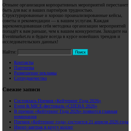
Отныне организация корпоративных мероприятий перестанет
быть для вас и ваших партнёров трудностью.
Структурированные и хорошо проанализированные кейсы,
советы и рекомендации — к вашим услугам. Каждая
зарекомендовавшая себя методика организации мероприятий
попадёт к вам раньше, чем к вашим конкурентам. Заходите на
Eventmarket.ru и будьте всегда в курсе новейших трендов и
исследовательских данных!
Найти:
Контакты
Партнеры
Размещение рекламы
Сотрудничество
Свежие записи
Состоялась Премия «Кейтеринг Года 2026»
Event & MICE-фестиваль «СЦЕНА 2026»
В премии «Кейтеринг Года 2026» появится главная
номинация
Премия «Кейтеринг года» состоится 21 апреля 2026 года
Ивент-завтрак в кругу коллег