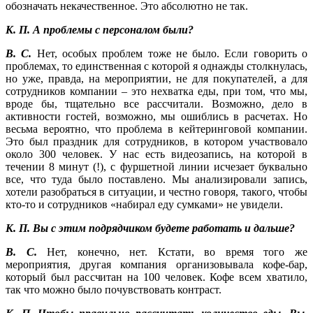
обозначать некачественное. Это абсолютно не так.
К. П. А проблемы с персоналом были?
В. С.
Нет, особых проблем тоже не было. Если говорить о
проблемах, то единственная с которой я однажды столкнулась,
но уже, правда, на мероприятии, не для покупателей, а для
сотрудников компании – это нехватка еды, при том, что мы,
вроде бы, тщательно все рассчитали. Возможно, дело в
активности гостей, возможно, мы ошиблись в расчетах. Но
весьма вероятно, что проблема в кейтеринговой компании.
Это был праздник для сотрудников, в котором участвовало
около 300 человек. У нас есть видеозапись, на которой в
течении 8 минут (!), с фуршетной линии исчезает буквально
все, что туда было поставлено. Мы анализировали запись,
хотели разобраться в ситуации, и честно говоря, такого, чтобы
кто-то и сотрудников «набирал еду сумками» не увидели.
К. П. Вы с этим подрядчиком будете работать и дальше?
В. С.
Нет, конечно, нет. Кстати, во время того же
мероприятия, другая компания организовывала кофе-бар,
который был рассчитан на 100 человек. Кофе всем хватило,
так что можно было почувствовать контраст.