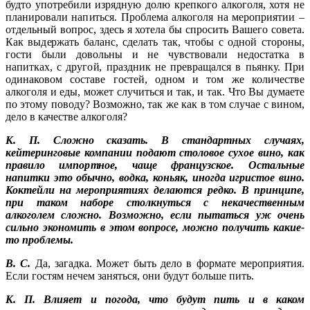
будто употребили изрядную долю крепкого алкоголя, хотя не
планировали напиться. Проблема алкоголя на мероприятии –
отдельный вопрос, здесь я хотела бы спросить Вашего совета.
Как выдержать баланс, сделать так, чтобы с одной стороны,
гости были довольны и не чувствовали недостатка в
напитках, с другой, праздник не превращался в пьянку. При
одинаковом составе гостей, одном и том же количестве
алкоголя и еды, может случиться и так, и так. Что Вы думаете
по этому поводу? Возможно, так же как в том случае с вином,
дело в качестве алкоголя?
К. П. Сложно сказать. В стандартных случаях,
кейтеринговые компании подают столовое сухое вино, как
правило импортное, чаще французское. Остальные
напитки это обычно, водка, коньяк, иногда игристое вино.
Коктейли на мероприятиях делаются редко. В принципе,
при таком наборе столкнуться с некачественным
алкоголем сложно. Возможно, если пытаться уж очень
сильно экономить в этом вопросе, можно получить какие-
то проблемы.
В. С.
Да, загадка. Может быть дело в формате мероприятия.
Если гостям нечем заняться, они будут больше пить.
К. П. Влияет и погода, что будут пить и в каком