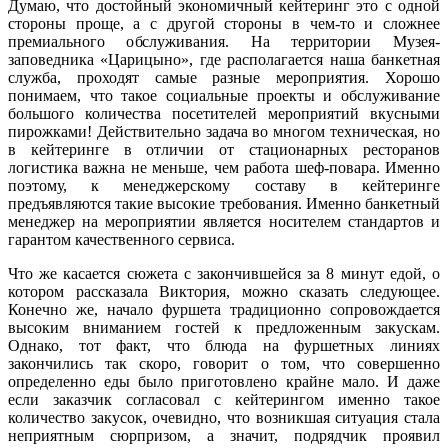
Думаю, что достойный экономичный кейтеринг это с одной
стороны проще, а с другой стороны в чем-то и сложнее
премиального обслуживания. На территории Музея-
заповедника «Царицыно», где располагается наша банкетная
служба, проходят самые разные мероприятия. Хорошо
понимаем, что такое социальные проекты и обслуживание
большого количества посетителей мероприятий вкусными
пирожками! Действительно задача во многом техническая, но
в кейтеринге в отличии от стационарных ресторанов
логистика важна не меньше, чем работа шеф-повара. Именно
поэтому, к менеджерскому составу в кейтеринге
предъявляются такие высокие требования. Именно банкетный
менеджер на мероприятии является носителем стандартов и
гарантом качественного сервиса.
Что же касается сюжета с закончившейся за 8 минут едой, о
котором рассказала Виктория, можно сказать следующее.
Конечно же, начало фуршета традиционно сопровождается
высоким вниманием гостей к предложенным закускам.
Однако, тот факт, что блюда на фуршетных линиях
закончились так скоро, говорит о том, что совершенно
определенно еды было приготовлено крайне мало. И даже
если заказчик согласовал с кейтерингом именно такое
количество закусок, очевидно, что возникшая ситуация стала
неприятным сюрпризом, а значит, подрядчик проявил