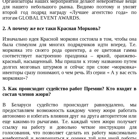
Организаторы наших мероприятий делают невероятные вещи
для нашего небольшого рынка. Видимо поэтому и увозят
второй год подряд награду «Лучшее агентство года» по
итогам GLOBAL EVENT AWARDS.
2. А почему же все таки Красная Морковь?
Изначально идея Красной моркови состояла в том, чтобы она
была стимулом для многих подрядчиков идти вперед. Т.е.
морковка это своего рода ориентир, а ее цветовая гамма
соответствует настроению праздника – яркий, оранжево-
красный, насыщенный. Мы пришли к этому названию путем
долгих мозговых штурмов и сейчас при слове «морковка»
ивенторы сразу понимают, о чем речь. Из серии « А у вас есть
морковки»?
3. Как происходит судейство работ Премии? Кто входит в
состав членов жюри?
В Беларуси судейство происходит равноудалено, мы
предоставляем возможность каждому члену жюри работать
автономно и избегать влияния друг на друга авторитетом или
еще какими-то рычагами. Т.е. каждый член жюри получает
ссылку на работу и довольно четкие инструкции для
голосования, что позволяет сделать их работу максимально
комфортной и возвращаться к оценке той или иной работы