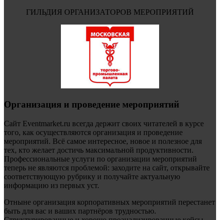
ГИЛЬДИЯ ОРГАНИЗАТОРОВ МЕРОПРИЯТИЙ
Организация и проведение мероприятий
Сайт Eventmarket.ru всегда держит своих читателей в курсе
того, как осуществляются организация и проведение
мероприятий. Всё самое интересное, новое и полезное для
тех, кто желает достичь максимальной продуктивности.
Профессиональные услуги по организации мероприятий
теперь не являются проблемой: заходите на сайт, открывайте
соответствующую рубрику и получайте актуальную
информацию из первых уст.
Отныне организация корпоративных мероприятий перестанет
быть для вас и ваших партнёров трудностью.
Структурированные и хорошо проанализированные кейсы,