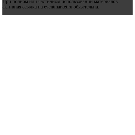
При полном или частичном использовании материалов
активная ссылка на eventmarket.ru обязательна.