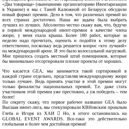
«Два товарища» (нынешними организаторами Ивентаризации
в Украине) и мы с Таней Калюжной от Беларуси обсудили
новый формат премии. Дело в том, что различных премий во
всех странах достаточно. Наша же задача была выбрать
лучших из лучших. Абсолютно честно скажу вам, что, будучи
в первой международной ивент-премии в качестве члена
жюри, у меня ехала крыша. Более 180 работ, которые за
неделю надо прочитать, оценить и подойти к этому делу
ответственно, поскольку ведь решается вопрос «кто лучший»
на международной арене. И это было колоссальной нагрузкой.
Мне пришлось создать местный штаб помощников, которые
бы минимально отсортировали плохие проекты от хороших.
Что касается GEA, мы занимается такой сортировкой в
каждой стране отдельно, представляя международному жюри
только лучшее. Ведь принять участие в этой премии могут
только финалисты национальных премий. Т.е. даже стать
участником этой премии уже престижно, а уж победить – тем
более!
По секрету скажу, что первое рабочее название GEA было
Высшая ивент-лига, мы спекулировали КВНовским прошлым
Глеба и Игоря из ХАИ  Но, в итоге остановились на
GLOBAL EVENT AWARDS. Все-таки это действительно
глобальная и более чем достойная премия!