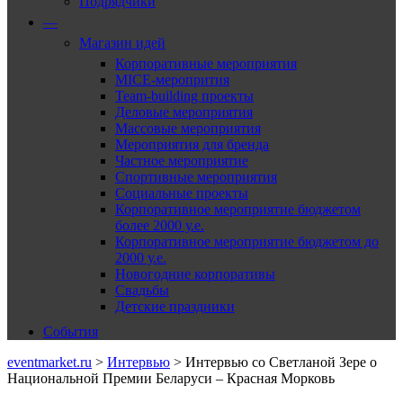
Подрядчики
—
Магазин идей
Корпоративные мероприятия
MICE-меропрития
Team-building проекты
Деловые мероприятия
Массовые мероприятия
Мероприятия для бренда
Частное мероприятие
Спортивные мероприятия
Социальные проекты
Корпоративное мероприятие бюджетом
более 2000 у.е.
Корпоративное мероприятие бюджетом до
2000 у.е.
Новогодние корпоративы
Свадьбы
Детские праздники
События
eventmarket.ru
>
Интервью
>
Интервью со Светланой Зере о
Национальной Премии Беларуси – Красная Морковь