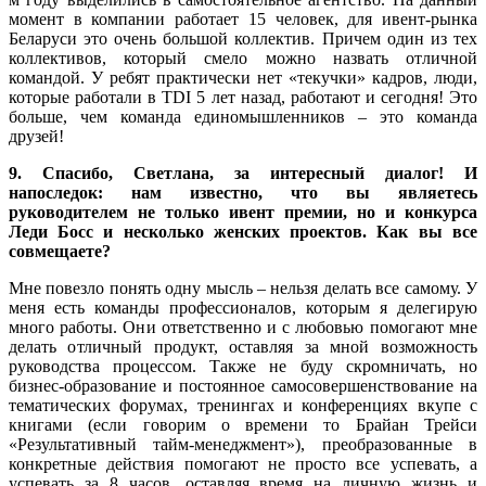
момент в компании работает 15 человек, для ивент-рынка
Беларуси это очень большой коллектив. Причем один из тех
коллективов, который смело можно назвать отличной
командой. У ребят практически нет «текучки» кадров, люди,
которые работали в TDI 5 лет назад, работают и сегодня! Это
больше, чем команда единомышленников – это команда
друзей!
9. Спасибо, Светлана, за интересный диалог! И
напоследок: нам известно, что вы являетесь
руководителем не только ивент премии, но и конкурса
Леди Босс и несколько женских проектов. Как вы все
совмещаете?
Мне повезло понять одну мысль – нельзя делать все самому. У
меня есть команды профессионалов, которым я делегирую
много работы. Они ответственно и с любовью помогают мне
делать отличный продукт, оставляя за мной возможность
руководства процессом. Также не буду скромничать, но
бизнес-образование и постоянное самосовершенствование на
тематических форумах, тренингах и конференциях вкупе с
книгами (если говорим о времени то Брайан Трейси
«Результативный тайм-менеджмент»), преобразованные в
конкретные действия помогают не просто все успевать, а
успевать за 8 часов, оставляя время на личную жизнь и