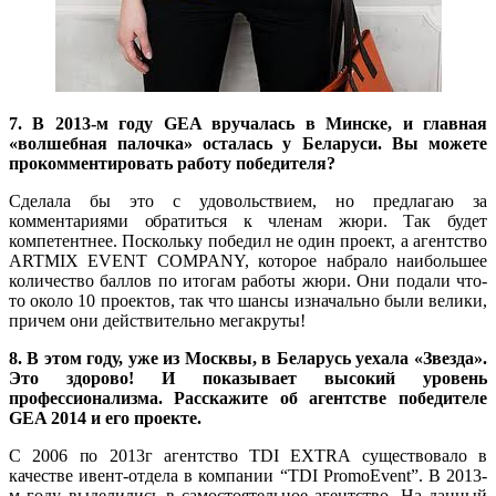
7. В 2013-м году GEA вручалась в Минске, и главная
«волшебная палочка» осталась у Беларуси. Вы можете
прокомментировать работу победителя?
Сделала бы это с удовольствием, но предлагаю за
комментариями обратиться к членам жюри. Так будет
компетентнее. Поскольку победил не один проект, а агентство
ARTMIX EVENT COMPANY, которое набрало наибольшее
количество баллов по итогам работы жюри. Они подали что-
то около 10 проектов, так что шансы изначально были велики,
причем они действительно мегакруты!
8. В этом году, уже из Москвы, в Беларусь уехала «Звезда».
Это здорово! И показывает высокий уровень
профессионализма. Расскажите об агентстве победителе
GEA 2014 и его проекте.
С 2006 по 2013г агентство TDI EXTRA существовало в
качестве ивент-отдела в компании “TDI PromoEvent”. В 2013-
м году выделились в самостоятельное агентство. На данный