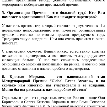
сделал правильный выбор, доверив организацию своего
мероприятия победителю престижной премии.
5. Организация Премии – это большой труд! Кто Вам
помогает в организации? Как вы находите партнеров?
У нас есть оргкомитет, который состоит из двух человек  а
церемонию непосредственно нам помогает организовывать
лучшее агентство по итогам премии предыдущего года.
Традицию такую внедрили. Нам она очень нравится и очень
помогает.
С партнерами сложнее. Деньги никто, естественно, платить
не хочет за партнерство, а вот помочь «натурпродуктом»
желающих больше. У нас уже сложились определенные
отношения со многими компаниями на рынке, и обычно они
довольно отзывчивы в плане подобного партнерства.
6. Красная Морковь – это национальный этап
Международной Премии “Global Event Awards», и на
сколько нам известно, вы участвовали в ее создании.
Могли бы вы рассказать нам подробнее об этом?
Однажды в один из прекрасных вечеров Россия в лице Оли
Борисовой и Сергея Князева, Украина в лице Ромы Соколова
(президента фестиваля EVENTаризация) вместое с агентством