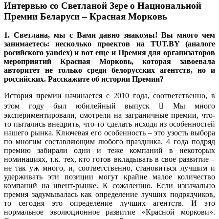
Интервью со Светланой Зере о Национальной
Премии Беларуси – Красная Морковь
1. Светлана, мы с Вами давно знакомы! Вы много чем
занимаетесь: несколько проектов на TUT.BY (аналоге
росийского yandex) и вот еще и Премия для организаторов
мероприятий Красная Морковь, которая завоевала
авторитет не только среди белорусских агентств, но и
российских. Расскажите об истории Премии?
История премии начинается с 2010 года, соответственно, в
этом году был юбилейный выпуск  Мы много
экспериментировали, смотрели на заграничные премии, что-
то пытались внедрить, что-то сделать исходя из особенностей
нашего рынка. Ключевая его особенность – это узость выбора
по многим составляющим любого праздника. 4 года подряд
премию забирали одни и теже компаний в некоторых
номинациях, т.к. тех, кто готов вкладывать в свое развитие –
не так уж много, и, соответственно, становиться лучшим и
удерживать эти позиции могут крайне малое количество
компаний на ивент-рынке. К сожалению. Если изначально
премия задумывалась как определение лучших подрядчиков,
то сегодня это определение лучших агентств. И это
нормальное эволюционное развитие «Красной моркови».