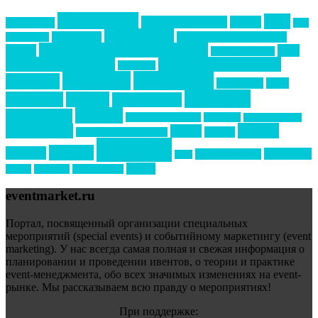
event премия
mice
global event forum
horeca
event-прорыв
PR в
Золотой пазл
Top marketing
Информационное партнерство
секторе B2B
Премия СТОЛИЧНЫЙ БАНКЕТ
НАОМ
акмр
Премия Созвездие
бизнес-мероприятия
выездные мероприятия
ведомости
интервью
интересное
выставки
интурмаркет
кейсы
маркетинг
кейтеринг
конкурс
конференция
новости
менеджмент
новости подрядчиков
новый год
новый год экспо
премия
образование
отдых
подарки
организация мероприятий
события
свадьбы
реклама
технологии
спортивный ивент
сочи
форум
туризм
фестиваль
филипп котлер
eventmarket.ru
Портал, посвященный организации специальных
мероприятий (special events) и событийному маркетингу (event
marketing). У нас всегда самая полная и свежая информация о
планировании и проведении ивентов, о теории и практике
event-менеджмента, обо всех значимых изменениях на event-
рынке. Мы рассказываем всю правду о мероприятиях!
При поддержке: