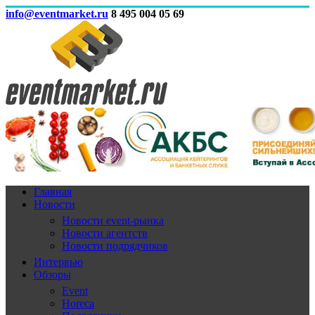
info@eventmarket.ru
8 495 004 05 69
Главная
Новости
Новости event-рынка
Новости агентств
Новости подрядчиков
Интервью
Обзоры
Event
Horeca