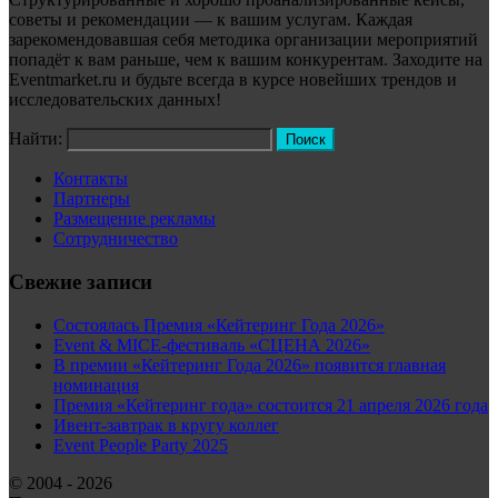
советы и рекомендации — к вашим услугам. Каждая
зарекомендовавшая себя методика организации мероприятий
попадёт к вам раньше, чем к вашим конкурентам. Заходите на
Eventmarket.ru и будьте всегда в курсе новейших трендов и
исследовательских данных!
Найти:
Контакты
Партнеры
Размещение рекламы
Сотрудничество
Свежие записи
Состоялась Премия «Кейтеринг Года 2026»
Event & MICE-фестиваль «СЦЕНА 2026»
В премии «Кейтеринг Года 2026» появится главная
номинация
Премия «Кейтеринг года» состоится 21 апреля 2026 года
Ивент-завтрак в кругу коллег
Event People Party 2025
© 2004 - 2026