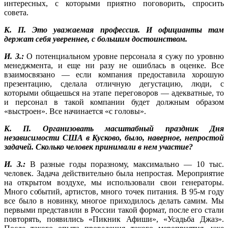
интересных, с которыми приятно поговорить, спросить
совета.
К. П. Это уважаемая профессия. И официанты там
держат себя увереннее, с большим достоинством.
И. З.:
О потенциальном уровне персонала я сужу по уровню
менеджмента, и еще ни разу не ошиблась в оценке. Все
взаимосвязано — если компания предоставила хорошую
презентацию, сделала отличную дегустацию, люди, с
которыми общаешься на этапе переговоров — адекватные, то
и персонал в такой компании будет должным образом
«выстроен». Все начинается «с головы».
К. П. Организовать масштабный праздник Дня
независимости США в Кусково, было, наверное, непростой
задачей. Сколько человек принимали в нем участие?
И. З.:
В разные годы поразному, максимально — 10 тыс.
человек. Задача действительно была непростая. Мероприятие
на открытом воздухе, мы использовали свои генераторы.
Много событий, артистов, много точек питания. В 95-м году
все было в новинку, многое приходилось делать самим. Мы
первыми представили в России такой формат, после его стали
повторять, появились «Пикник Афиши», «Усадьба Джаз».