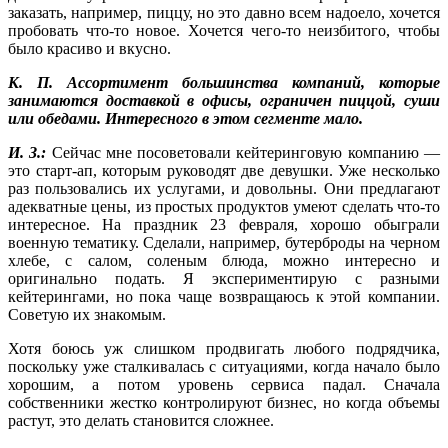
заказать, например, пиццу, но это давно всем надоело, хочется
пробовать что-то новое. Хочется чего-то неизбитого, чтобы
было красиво и вкусно.
К. П. Ассортимент большинства компаний, которые
занимаются доставкой в офисы, ограничен пиццой, суши
или обедами. Интересного в этом сегменте мало.
И. З.:
Сейчас мне посоветовали кейтеринговую компанию —
это старт-ап, которым руководят две девушки. Уже несколько
раз пользовались их услугами, и довольны. Они предлагают
адекватные цены, из простых продуктов умеют сделать что-то
интересное. На праздник 23 февраля, хорошо обыграли
военную тематику. Сделали, например, бутерброды на черном
хлебе, с салом, соленым блюда, можно интересно и
оригинально подать. Я экспериментирую с разными
кейтерингами, но пока чаще возвращаюсь к этой компании.
Советую их знакомым.
Хотя боюсь уж слишком продвигать любого подрядчика,
поскольку уже сталкивалась с ситуациями, когда начало было
хорошим, а потом уровень сервиса падал. Сначала
собственники жестко контролируют бизнес, но когда объемы
растут, это делать становится сложнее.