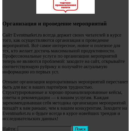
Организация и проведение мероприятий
Сайт Eventmarket.ru всегда держит своих читателей в курсе
того, как осуществляются организация и проведение
мероприятий. Всё самое интересное, новое и полезное для
тех, кто желает достичь максимальной продуктивности.
Профессиональные услуги по организации мероприятий
теперь не являются проблемой: заходите на сайт, открывайте
соответствующую рубрику и получайте актуальную
информацию из первых уст.
Отныне организация корпоративных мероприятий перестанет
быть для вас и ваших партнёров трудностью.
Структурированные и хорошо проанализированные кейсы,
советы и рекомендации — к вашим услугам. Каждая
зарекомендовавшая себя методика организации мероприятий
попадёт к вам раньше, чем к вашим конкурентам. Заходите на
Eventmarket.ru и будьте всегда в курсе новейших трендов и
исследовательских данных!
Найти: