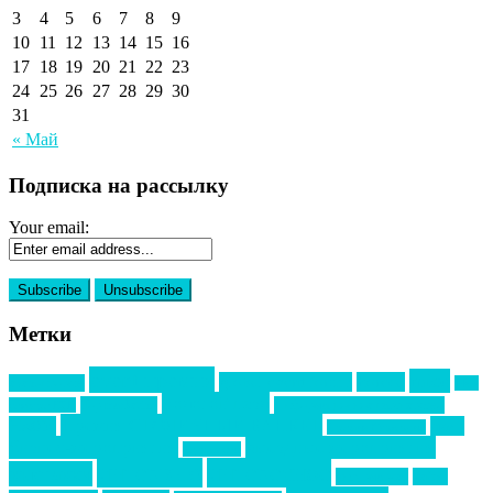
3
4
5
6
7
8
9
10
11
12
13
14
15
16
17
18
19
20
21
22
23
24
25
26
27
28
29
30
31
« Май
Подписка на рассылку
Your email:
Метки
event премия
mice
global event forum
horeca
event-прорыв
PR в
Золотой пазл
Top marketing
Информационное партнерство
секторе B2B
Премия СТОЛИЧНЫЙ БАНКЕТ
НАОМ
акмр
Премия Созвездие
бизнес-мероприятия
выездные мероприятия
ведомости
интервью
интересное
выставки
интурмаркет
кейсы