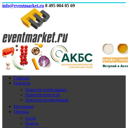
info@eventmarket.ru
8 495 004 05 69
Главная
Новости
Новости event-рынка
Новости агентств
Новости подрядчиков
Интервью
Обзоры
Event
Horeca