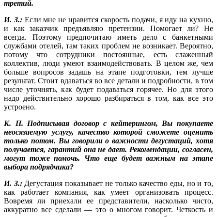
третий.
И. З.:
Если мне не нравится скорость подачи, я иду на кухню,
и как заказчик предъявляю претензии. Помогает ли? Не
всегда. Поэтому предпочитаю иметь дело с банкетными
службами отелей, там таких проблем не возникает. Вероятно,
потому что сотрудники постоянные, есть слаженный
коллектив, люди умеют взаимодействовать. В целом же, чем
больше вопросов задашь на этапе подготовки, тем лучше
результат. Стоит вдаваться во все детали и подробности, в том
числе уточнять, как будет подаваться горячее. Но для этого
надо действительно хорошо разбираться в том, как все это
устроено.
К. П. Подписывая договор с кейтерингом, Вы покупаете
неосязаемую услугу, качество которой сможете оценить
только потом. Вы говорили о важности дегустаций, хотя
получается, гарантий она не дает. Рекомендации, согласен,
могут тоже помочь. Что еще будет важным на этапе
выбора подрядчика?
И. З.:
Дегустация показывает не только качество еды, но и то,
как работает компания, как умеет организовать процесс.
Вовремя ли приехали ее представители, насколько чисто,
аккуратно все сделали — это о многом говорит. Четкость и