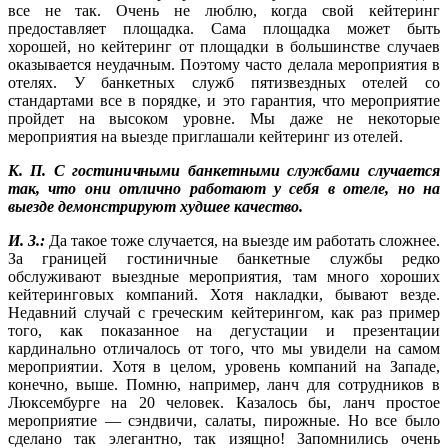
все не так. Очень не люблю, когда свой кейтеринг
предоставляет площадка. Сама площадка может быть
хорошей, но кейтеринг от площадки в большинстве случаев
оказывается неудачным. Поэтому часто делала мероприятия в
отелях. У банкетных служб пятизвездных отелей со
стандартами все в порядке, и это гарантия, что мероприятие
пройдет на высоком уровне. Мы даже не некоторые
мероприятия на выезде приглашали кейтеринг из отелей.
К. П. С гостиничными банкетными службами случается
так, что они отлично работают у себя в отеле, но на
выезде демонстрируют худшее качество.
И. З.:
Да такое тоже случается, на выезде им работать сложнее.
За границей гостиничные банкетные службы редко
обслуживают выездные мероприятия, там много хороших
кейтеринговых компаний. Хотя накладки, бывают везде.
Недавний случай с греческим кейтерингом, как раз пример
того, как показанное на дегустации и презентации
кардинально отличалось от того, что мы увидели на самом
мероприятии. Хотя в целом, уровень компаний на Западе,
конечно, выше. Помню, например, ланч для сотрудников в
Люксембурге на 20 человек. Казалось бы, ланч простое
мероприятие — сэндвичи, салаты, пирожные. Но все было
сделано так элегантно, так изящно! Запомнились очень