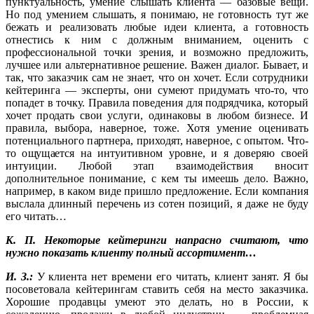
пунктуальность, умение слышать клиента — базовые вещи.
Но под умением слышать, я понимаю, не готовность тут же
бежать и реализовать любые идеи клиента, а готовность
отнестись к ним с должным вниманием, оценить с
профессиональной точки зрения, и возможно предложить,
лучшее или альтернативное решение. Важен диалог. Бывает, и
так, что заказчик сам не знает, что он хочет. Если сотрудники
кейтеринга — эксперты, они сумеют придумать что-то, что
попадет в точку. Правила поведения для подрядчика, который
хочет продать свои услуги, одинаковы в любом бизнесе. И
правила, выбора, наверное, тоже. Хотя умение оценивать
потенциального партнера, приходят, наверное, с опытом. Что-
то ощущается на интуитивном уровне, и я доверяю своей
интуиции. Любой этап взаимодействия вносит
дополнительное понимание, с кем ты имеешь дело. Важно,
например, в каком виде пришло предложение. Если компания
выслала длинный перечень из сотен позиций, я даже не буду
его читать…
К. П. Некоторые кейтеринги напрасно считают, что
нужно показать клиенту полный ассортимент…
И. З.:
У клиента нет времени его читать, клиент занят. Я бы
посоветовала кейтерингам ставить себя на место заказчика.
Хорошие продавцы умеют это делать, но в России, к