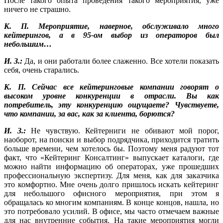
После такого опыта проведения такого мероприятия, уже
ничего не страшно.
К. П. Мероприятие, наверное, обслуживало много
кейтерингов, а в 95-ом выбор из операторов был
небольшим…
И. З.:
Да, и они работали более слаженно. Все хотели показать
себя, очень старались.
К. П. Сейчас все кейтеринговые компании говорят о
высоком уровне конкуренции в отрасли. Вы как
потребитель, эту конкуренцию ощущаете? Чувствуете,
что компании, за вас, как за клиента, борются?
И. З.:
Не чувствую. Кейтерниги не обивают мой порог,
наоборот, на поиски и выбор подрядчика, приходится тратить
больше времени, чем хотелось бы. Поэтому меня радуют тот
факт, что «Кейтеринг Консалтинг» выпускает каталоги, где
можно найти информацию об операторах, уже прошедших
профессиональную экспертизу. Для меня, как для заказчика
это комфортно. Мне очень долго пришлось искать кейтеринг
для небольшого офисного мероприятия, при этом я
обращалась ко многим компаниям. В конце концов, нашла, но
это потребовало усилий. В офисе, мы часто отмечаем важные
для нас внутренние события. На такие мероприятия могли