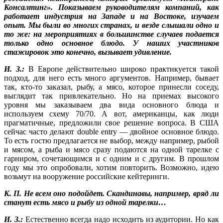
Консалтинг». Показываем руководителям компаний, как
работает индустрия на Западе и на Востоке, изучаем
опыт. Мы были во многих странах, и везде слышали одно и
то же: на мероприятиях в большинстве случаев подается
только одно основное блюдо. У наших участников
стажировок это конечно, вызывает удивление.
И. З.:
В Европе действительно широко практикуется такой
подход, для него есть много аргументов. Например, бывает
так, кто-то заказал, рыбу, а мясо, которое принесли соседу,
выглядит так привлекательно. Но на приемах высокого
уровня мы заказываем два вида основного блюда и
используем схему 70/70. А вот, американцы, как люди
прагматичные, предложили свое решение вопроса. В CША
сейчас часто делают double entry — двойное основное блюдо.
То есть гостю предлагается не выбор, между например, рыбой
и мясом, а рыба и мясо сразу подаются на одной тарелке с
гарниром, сочетающимся и с одним и с другим. В прошлом
году мы это опробовали, хотим повторить. Возможно, идею
возьмут на вооружение российские кейтеринги.
К. П. Не всем оно подойдет. Скандинавы, например, вряд ли
станут есть мясо и рыбу из одной тарелки…
И. З.:
Естественно всегда надо исходить из аудитории. Но как