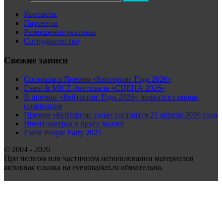
Контакты
Партнеры
Размещение рекламы
Сотрудничество
Свежие записи
Состоялась Премия «Кейтеринг Года 2026»
Event & MICE-фестиваль «СЦЕНА 2026»
В премии «Кейтеринг Года 2026» появится главная
номинация
Премия «Кейтеринг года» состоится 21 апреля 2026 года
Ивент-завтрак в кругу коллег
Event People Party 2025
© 2004 - 2026
При полном или частичном использовании материалов
активная ссылка на eventmarket.ru обязательна.