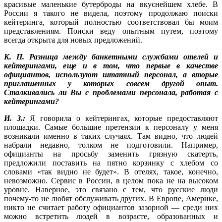
красивые маленькие бутерброды на вкуснейшем хлебе. В
России я такого не видела, поэтому продолжаю поиски
кейтеринга, который полностью соответствовал бы моим
представлениям. Поиски веду опытным путем, поэтому
всегда открыта для новых предложений.
К. П. Разница между банкетными службами отелей и
кейтерингами, еще и в том, что первые в качестве
официантов, используют штатный персонал, а вторые
приглашенных у которых совсем другой опыт.
Сталкивались ли Вы с проблемами персонала, работая с
кейтерингами?
И. З.:
Я говорила о кейтерингах, которые предоставляют
площадки. Самые большие претензии к персоналу у меня
возникали именно в таких случаях. Там видно, что людей
набрали недавно, толком не подготовили. Например,
официанты на просьбу заменить грязную скатерть,
предложили поставить на пятно корзинку с хлебом со
словами «так видно не будет». В отелях, такое, конечно,
невозможно. Сервис в России, в целом пока не на высоком
уровне. Наверное, это связано с тем, что русские люди
почему-то не любят обслуживать других. В Европе, Америке,
никто не считает работу официантов зазорной — среди них
можно встретить людей в возрасте, образованных и