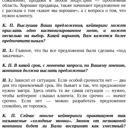
сожалению, продажи в любой индустрии — проблемная
область. Хорошие продавцы, также начинают предложение не
с рассказа о том «какие мы хорошие», а с вопроса о том, что
нужно клиенту.
К. П. Выслушав Ваши предложения, кейтеринг может
прислать одно кастомизированное меню, а может
несколько на выбор. Какой вариант, Вам кажется более
предпочтительным?
И. З.:
Главное, что бы все предложения были сделаны «под
заказчика».
К. П. В какой срок, с момента запроса, по Вашему мнению,
компания должна выслать предложение?
И. З.:
Зависит от ситуации. Если особой срочности нет — два
дня это приемлемый срок. Но бывает и так, что предложение
нужно завтра. Здесь опять та же самая ситуация — нужно,
чтобы кейтеринг слышал клиента. Если срочно — значит
срочно. Если нет — можно разработать предложение
спокойно, не торопясь.
К. П. Сейчас многие кейтеринги практикуют так
называемые «холодные звонки». Звонок от незнакомой
компании будет ли Вами воспринят как уместный?