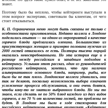
знают.
Поэтому было бы неплохо, чтобы кейтеринги выступали в
этом вопросе экспертами, советовали бы клиентам, от чего
стоит отказываться.
К. П. Ограничения меню могут быть связаны не только с
особенностями приготовления. Недавно коллеги в Лондоне
поделились опытом — на одном из мероприятий в качестве
горячего блюда предлагалась оленина. Большинство из
присутствующих женщин и примерно половина мужчин из
2000 гостей отказалось ее есть. Полторы тысячи порций
оказались невостребованными. Но эта история еще и о
разнице между российским и западным подходом к
кейтерингу. Услышав этот рассказ, один из руководителей
российского кейтеринга, заметил, что при наличии
альтернативного основного блюда, например, рыбы, все
было бы не так плохо. Лондонские коллеги удивились, они
так не делают, поскольку возможность выбора означает
усложнение процесса обслуживания, и они очень боятся,
чтобы кому-то не хватило выбранного блюда. Но мы то
знаем, если сделать не по 50% блюд каждого из двух видов
горячего, а по 70 % от количества гостей, то проблемы не
будет. В Лондоне мы были в ходе стажировки для
российских кейтерингов, которые организует «Кейтеринг