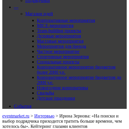
Подрядчики
—
Магазин идей
Корпоративные мероприятия
MICE-меропрития
Team-building проекты
Деловые мероприятия
Массовые мероприятия
Мероприятия для бренда
Частное мероприятие
Спортивные мероприятия
Социальные проекты
Корпоративное мероприятие бюджетом
более 2000 у.е.
Корпоративное мероприятие бюджетом до
2000 у.е.
Новогодние корпоративы
Свадьбы
Детские праздники
События
eventmarket.ru
>
Интервью
>
Ирина Зернова: «На поиски и
выбор подрядчика приходится тратить больше времени, чем
хотелось бы». Кейтеринг глазами клиентов