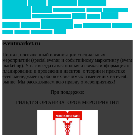
маркетинг
кейтеринг
конкурс
конференция
новости
менеджмент
новости подрядчиков
новый год
новый год экспо
премия
образование
отдых
подарки
организация мероприятий
события
свадьбы
реклама
технологии
спортивный ивент
сочи
форум
туризм
фестиваль
филипп котлер
eventmarket.ru
Портал, посвященный организации специальных
мероприятий (special events) и событийному маркетингу (event
marketing). У нас всегда самая полная и свежая информация о
планировании и проведении ивентов, о теории и практике
event-менеджмента, обо всех значимых изменениях на event-
рынке. Мы рассказываем всю правду о мероприятиях!
При поддержке:
ГИЛЬДИЯ ОРГАНИЗАТОРОВ МЕРОПРИЯТИЙ