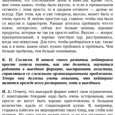
заказчиков, это соотношение цены и качества. Кроме того,
мне очень важно, чтобы было вкусно, и если в премиальном
сегменте с этим просто, то в среднем сегменте — далеко не
всегда. При этом, как я уже говорила, вкусно, может быть и
очень просто. Я люблю простую еду, главное, чтобы она была
со вкусом и характером. Раньше хотелось пробовать что-то
новое, интересное, сейчас все больше ценишь хорошие
продукты, которые не так уж просто найти. Вкусно — вопрос
принципиальный, я хорошо чувствую еду, расстраиваюсь,
когда она невкусная. Для того, чтобы разбираться в еде, также
как и в вине, важен опыт, нужно пробовать и пробовать. Чем
больше пробуешь, тем больше понимаешь.
К. П. Согласен. В начале своего развития, кейтеринги
просто хотели понять, как это делается, научиться
работать в выездном формате, выстраивать логистику,
справляться со сложными организационными проблемами.
Теперь они должны уметь показать, что кейтеринг
является прежде всего рестораном, хоть и выездным.
И. З.:
Отмечу, что выездной формат имеет свои ограничения.
С некоторыми блюдами надо быть очень осторожным, они
просто не могут быть хорошо приготовлены в большом
количестве, вдали от стационарной кухни. Я, например,
стараюсь избегать на мероприятиях таких блюд, как стейк или
ягненок. Но здесь также нужен опыт, и не все заказчики это