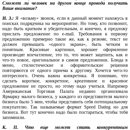
Сможет ли человек на другом конце провода получить
Ваше внимание?
И. З.:
Я «возьму» звонок, если в данный момент нахожусь в
поисках подрядчика на мероприятие. Но тому, кто позвонит,
надо быть кратким и убедительным, и конечно, я предложу
прислать предложение по e-mail. Требования к первому
предложению примерно такие же, как к резюме, текст не
должен превышать «одного экрана», быть четким и
понятным. Красивые картинки, хорошее оформление
производят впечатление, это то, что может зацепить, как и
что-то новое, оригинальное в самом предложении. Блюда в
меню, стилистические и оформительские решения
повторяются от одного приема к другому. Хочется чего-то
интересного. Очень важна конкретика. Я понимаю, что
сделать короткое, конкретное, креативное и красивое
предложение не просто, но этому надо учиться. Например
Американская Торговая Палата недавно организовала
Ярмарку малого бизнеса, у каждого из представителя малого
бизнеса было 5 мин, чтобы представить себя потенциальному
покупателю. Так называемые формат Speed Dating но для
бизнеса. Вот тут конечно надо было постараться, чтобы тебя
запомнили.
К. П. Что еще может стать конкурентным