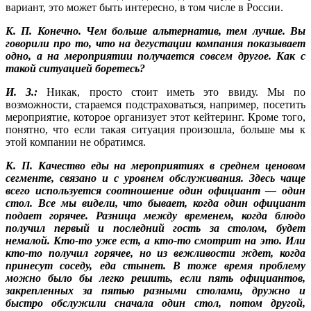
вариант, это может быть интересно, в том числе в России.
К. П. Конечно. Чем больше альтернатив, тем лучше. Вы
говорили про то, что на дегустации компания показывает
одно, а на мероприятии получается совсем другое. Как с
такой ситуацией боретесь?
И. З.:
Никак, просто стоит иметь это ввиду. Мы по
возможности, стараемся подстраховаться, например, посетить
мероприятие, которое организует этот кейтеринг. Кроме того,
понятно, что если такая ситуация произошла, больше мы к
этой компании не обратимся.
К. П. Качество еды на мероприятиях в среднем ценовом
сегменте, связано и с уровнем обслуживания. Здесь чаще
всего используется соотношение один официант — один
стол. Все мы видели, что бывает, когда один официант
подает горячее. Разница между временем, когда блюдо
получил первый и последний гость за столом, будет
немалой. Кто-то уже ест, а кто-то смотрит на это. Или
кто-то получил горячее, но из вежливости ждет, когда
принесут соседу, еда стынет. В тоже время проблему
можно было бы легко решить, если пять официантов,
закрепленных за пятью разными столами, дружно и
быстро обслужили сначала один стол, потом другой,