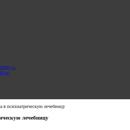
000 у.е.
 у.е.
ала в психиатрическую лечебницу
рическую лечебницу