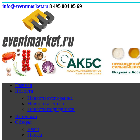
info@eventmarket.ru
8 495 004 05 69
Главная
Новости
Новости event-рынка
Новости агентств
Новости подрядчиков
Интервью
Обзоры
Event
Horeca