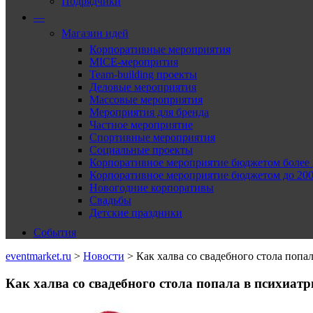
Подрядчики
—
Магазин идей
Корпоративные мероприятия
MICE-меропрития
Team-building проекты
Деловые мероприятия
Массовые мероприятия
Мероприятия для бренда
Частное мероприятие
Спортивные мероприятия
Социальные проекты
Корпоративное мероприятие бюджетом более 2
Корпоративное мероприятие бюджетом до 2000
Новогодние корпоративы
Свадьбы
Детские праздники
События
eventmarket.ru
>
Новости
>
Как халва со свадебного стола поп
Как халва со свадебного стола попала в психиат