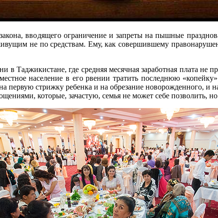
о закона, вводящего ограничение и запреты на пышные празднов
ивущим не по средствам. Ему, как совершившему правонарушен
и в Таджикистане, где средняя месячная заработная плата не пр
 местное население в его рвении тратить последнюю «копейку»
на первую стрижку ребенка и на обрезание новорожденного, и на
ощениями, которые, зачастую, семья не может себе позволить, н