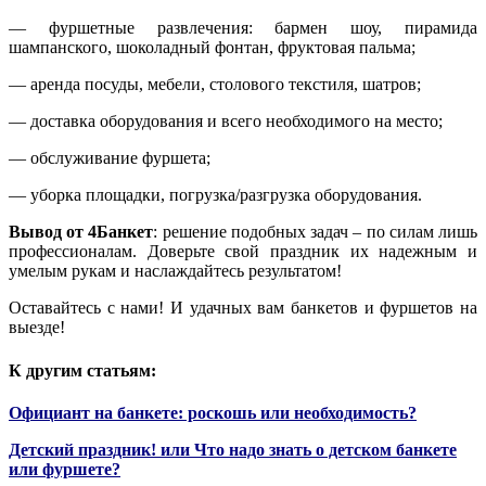
— фуршетные развлечения: бармен шоу, пирамида
шампанского, шоколадный фонтан, фруктовая пальма;
— аренда посуды, мебели, столового текстиля, шатров;
— доставка оборудования и всего необходимого на место;
— обслуживание фуршета;
— уборка площадки, погрузка/разгрузка оборудования.
Вывод от 4Банкет
: решение подобных задач – по силам лишь
профессионалам. Доверьте свой праздник их надежным и
умелым рукам и наслаждайтесь результатом!
Оставайтесь с нами! И удачных вам банкетов и фуршетов на
выезде!
К другим статьям:
Официант на банкете: роскошь или необходимость?
Детский праздник! или Что надо знать о детском банкете
или фуршете?