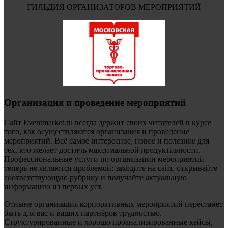
ГИЛЬДИЯ ОРГАНИЗАТОРОВ МЕРОПРИЯТИЙ
Организация и проведение мероприятий
Сайт Eventmarket.ru всегда держит своих читателей в курсе
того, как осуществляются организация и проведение
мероприятий. Всё самое интересное, новое и полезное для
тех, кто желает достичь максимальной продуктивности.
Профессиональные услуги по организации мероприятий
теперь не являются проблемой: заходите на сайт, открывайте
соответствующую рубрику и получайте актуальную
информацию из первых уст.
Отныне организация корпоративных мероприятий перестанет
быть для вас и ваших партнёров трудностью.
Структурированные и хорошо проанализированные кейсы,