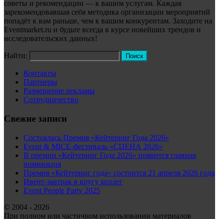
советы и рекомендации — к вашим услугам. Каждая
зарекомендовавшая себя методика организации мероприятий
попадёт к вам раньше, чем к вашим конкурентам. Заходите на
Eventmarket.ru и будьте всегда в курсе новейших трендов и
исследовательских данных!
Найти:
Контакты
Партнеры
Размещение рекламы
Сотрудничество
Свежие записи
Состоялась Премия «Кейтеринг Года 2026»
Event & MICE-фестиваль «СЦЕНА 2026»
В премии «Кейтеринг Года 2026» появится главная
номинация
Премия «Кейтеринг года» состоится 21 апреля 2026 года
Ивент-завтрак в кругу коллег
Event People Party 2025
© 2004 - 2026
При полном или частичном использовании материалов