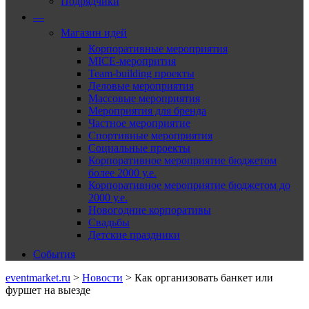
Подрядчики
—
Магазин идей
Корпоративные мероприятия
MICE-меропрития
Team-building проекты
Деловые мероприятия
Массовые мероприятия
Мероприятия для бренда
Частное мероприятие
Спортивные мероприятия
Социальные проекты
Корпоративное мероприятие бюджетом
более 2000 у.е.
Корпоративное мероприятие бюджетом до
2000 у.е.
Новогодние корпоративы
Свадьбы
Детские праздники
События
eventmarket.ru
>
Новости
>
Как организовать банкет или
фуршет на выезде