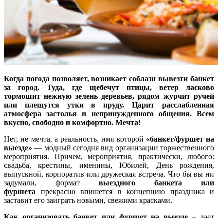
Когда погода позволяет, возникает соблазн вывезти банкет
за город. Туда, где щебечут птицы, ветер ласково
тормошит нежную зелень деревьев, рядом журчит ручей
или плещутся утки в пруду. Царит расслабленная
атмосфера застолья и непринужденного общения. Всем
вкусно, свободно и комфортно. Мечта!
Нет, не мечта, а реальность, имя которой
«банкет/фуршет на
выезде»
— модный сегодня вид организации торжественного
мероприятия. Причем, мероприятия, практически, любого:
свадьба, крестины, именины, Юбилей, День рождения,
выпускной, корпоратив или дружеская встреча. Что бы вы ни
задумали, формат
выездного банкета или
фуршета
прекрасно впишется в концепцию праздника и
заставит его заиграть новыми, свежими красками.
Как организовать банкет или фуршет на выезде
– дает