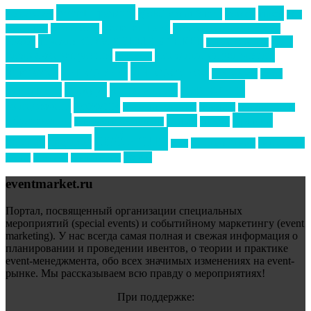
event премия
mice
global event forum
horeca
event-прорыв
PR в
Золотой пазл
Top marketing
Информационное партнерство
секторе B2B
Премия СТОЛИЧНЫЙ БАНКЕТ
НАОМ
акмр
Премия Созвездие
бизнес-мероприятия
выездные мероприятия
ведомости
интервью
интересное
выставки
интурмаркет
кейсы
маркетинг
кейтеринг
конкурс
конференция
новости
менеджмент
новости подрядчиков
новый год
новый год экспо
премия
образование
отдых
подарки
организация мероприятий
события
свадьбы
реклама
технологии
спортивный ивент
сочи
форум
туризм
фестиваль
филипп котлер
eventmarket.ru
Портал, посвященный организации специальных
мероприятий (special events) и событийному маркетингу (event
marketing). У нас всегда самая полная и свежая информация о
планировании и проведении ивентов, о теории и практике
event-менеджмента, обо всех значимых изменениях на event-
рынке. Мы рассказываем всю правду о мероприятиях!
При поддержке: