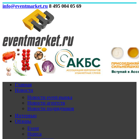
info@eventmarket.ru
8 495 004 05 69
Главная
Новости
Новости event-рынка
Новости агентств
Новости подрядчиков
Интервью
Обзоры
Event
Horeca