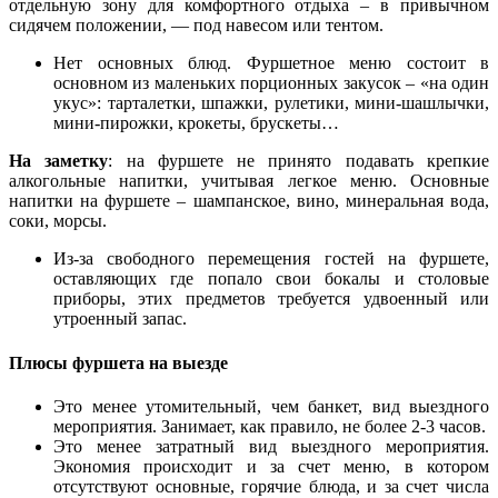
отдельную зону для комфортного отдыха – в привычном
сидячем положении, — под навесом или тентом.
Нет основных блюд. Фуршетное меню состоит в
основном из маленьких порционных закусок – «на один
укус»: тарталетки, шпажки, рулетики, мини-шашлычки,
мини-пирожки, крокеты, брускеты…
На заметку
: на фуршете не принято подавать крепкие
алкогольные напитки, учитывая легкое меню. Основные
напитки на фуршете – шампанское, вино, минеральная вода,
соки, морсы.
Из-за свободного перемещения гостей на фуршете,
оставляющих где попало свои бокалы и столовые
приборы, этих предметов требуется удвоенный или
утроенный запас.
Плюсы фуршета на выезде
Это менее утомительный, чем банкет, вид выездного
мероприятия. Занимает, как правило, не более 2-3 часов.
Это менее затратный вид выездного мероприятия.
Экономия происходит и за счет меню, в котором
отсутствуют основные, горячие блюда, и за счет числа