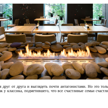
я друг от друга и выглядеть почти антагонистами. Но это то
ак у классика, подметившего, что все счастливые семьи счаст