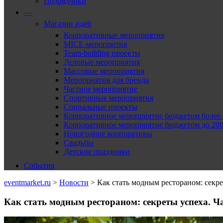
Подрядчики
—
Магазин идей
Корпоративные мероприятия
MICE-меропрития
Team-building проекты
Деловые мероприятия
Массовые мероприятия
Мероприятия для бренда
Частное мероприятие
Спортивные мероприятия
Социальные проекты
Корпоративное мероприятие бюджетом более 2
Корпоративное мероприятие бюджетом до 2000
Новогодние корпоративы
Свадьбы
Детские праздники
События
eventmarket.ru
>
Новости
>
Как стать модным рестораном: секрет
Как стать модным рестораном: секреты успеха. Ча