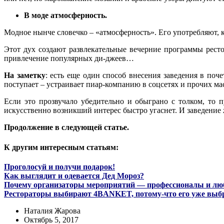
В моде атмосферность.
Модное нынче словечко – «атмосферность». Его употребляют, к
Этот дух создают развлекательные вечерние программы рест
привлечение популярных ди-джеев…
На заметку
: есть еще один способ внесения заведения в по
поступает – устраивает пиар-компанию в соцсетях и прочих ма
Если это прозвучало убедительно и обыграно с толком, то п
искусственно возникший интерес быстро угаснет. И заведение 
Продолжение в следующей статье.
К другим интересным статьям:
Проголосуй и получи подарок!
Как выглядит и одевается Дед Мороз?
Почему организаторы мероприятий — профессионалы и 
Рестораторы выбирают 4BANKET, потому-что его уже выб
Наталия Жарова
Октябрь 5, 2017