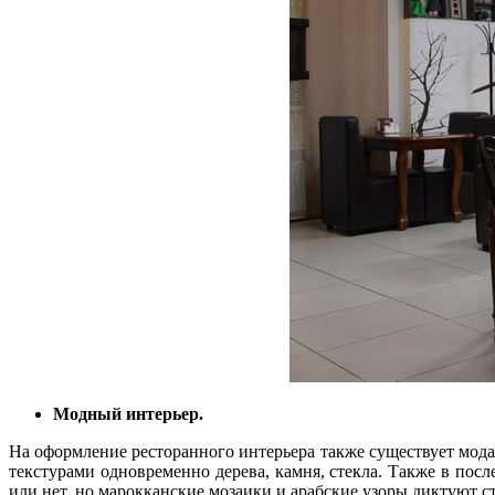
Модный интерьер.
На оформление ресторанного интерьера также существует мод
текстурами одновременно дерева, камня, стекла. Также в пос
или нет, но марокканские мозаики и арабские узоры диктуют с