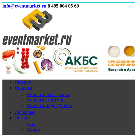
info@eventmarket.ru
8 495 004 05 69
Главная
Новости
Новости event-рынка
Новости агентств
Новости подрядчиков
Интервью
Обзоры
Event
Horeca