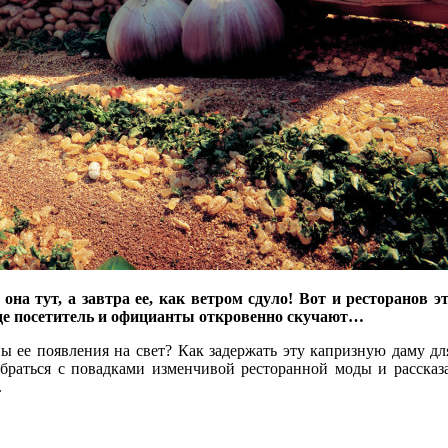
на тут, а завтра ее, как ветром сдуло! Вот и ресторанов э
-где посетитель и официанты откровенно скучают…
ы ее появления на свет? Как задержать эту капризную даму д
браться с повадками изменчивой ресторанной моды и рассказа
.