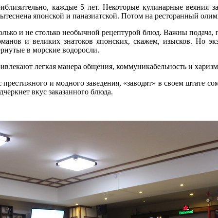
риблизительно, каждые 5 лет. Некоторые кулинарные веяния 
вытеснена японской и паназиатской. Потом на ресторанный олимп
только и не столько необычной рецептурой блюд. Важны подача,
рманов и великих знатоков японских, скажем, изысков. Но экз
ернутые в морские водоросли.
ривлекают легкая манера общения, коммуникабельность и харизм
с престижного и модного заведения, «заводят» в своем штате с
дчеркнет вкус заказанного блюда.