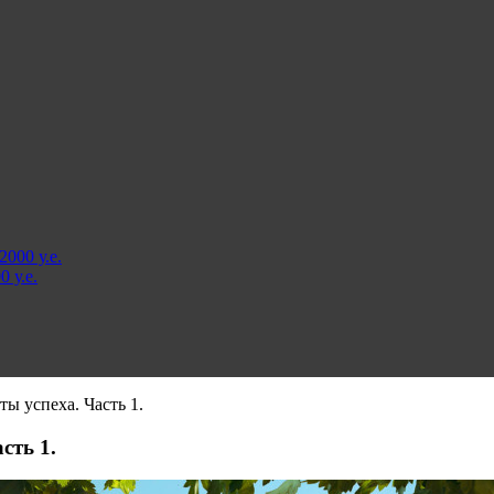
000 у.е.
 у.е.
ы успеха. Часть 1.
сть 1.