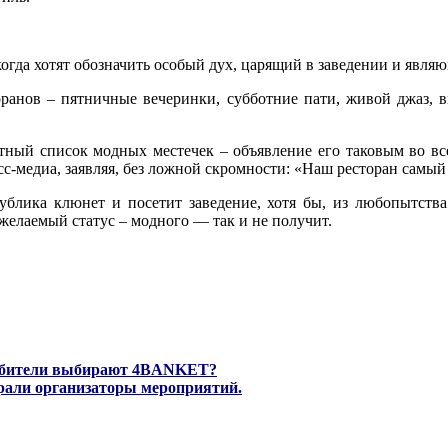
огда хотят обозначить особый дух, царящий в заведении и явля
оранов – пятничные вечеринки, субботние пати, живой джаз, 
четный список модных местечек – объявление его таковым во в
сс-медиа, заявляя, без ложной скромности: «Наш ресторан самы
ублика клюнет и посетит заведение, хотя бы, из любопытства
желаемый статус – модного — так и не получит.
любители выбирают 4BANKET?
рали организаторы мероприятий.