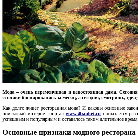
Мода – очень переменчивая и непостоянная дама. Сегодня о
столики бронировались за месяц, а сегодня, смотришь, где
Как долго живет ресторанная мода? И каковы основные закон
поисковый интернет портал
www.4banket.ru
попытается разо
успешным и популярным и оставалось таким длительное время
Основные признаки модного ресторана