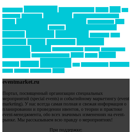
event премия
mice
global event forum
horeca
event-прорыв
PR в
Золотой пазл
Top marketing
Информационное партнерство
секторе B2B
Премия СТОЛИЧНЫЙ БАНКЕТ
НАОМ
акмр
Премия Созвездие
бизнес-мероприятия
выездные мероприятия
ведомости
интервью
интересное
выставки
интурмаркет
кейсы
маркетинг
кейтеринг
конкурс
конференция
новости
менеджмент
новости подрядчиков
новый год
новый год экспо
премия
образование
отдых
подарки
организация мероприятий
события
свадьбы
реклама
технологии
спортивный ивент
сочи
форум
туризм
фестиваль
филипп котлер
eventmarket.ru
Портал, посвященный организации специальных
мероприятий (special events) и событийному маркетингу (event
marketing). У нас всегда самая полная и свежая информация о
планировании и проведении ивентов, о теории и практике
event-менеджмента, обо всех значимых изменениях на event-
рынке. Мы рассказываем всю правду о мероприятиях!
При поддержке: