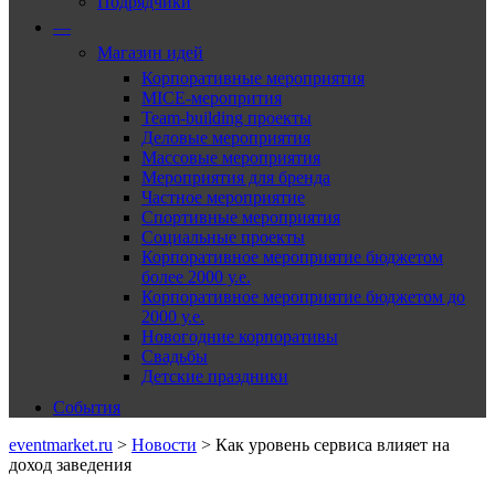
Подрядчики
—
Магазин идей
Корпоративные мероприятия
MICE-меропрития
Team-building проекты
Деловые мероприятия
Массовые мероприятия
Мероприятия для бренда
Частное мероприятие
Спортивные мероприятия
Социальные проекты
Корпоративное мероприятие бюджетом
более 2000 у.е.
Корпоративное мероприятие бюджетом до
2000 у.е.
Новогодние корпоративы
Свадьбы
Детские праздники
События
eventmarket.ru
>
Новости
>
Как уровень сервиса влияет на
доход заведения