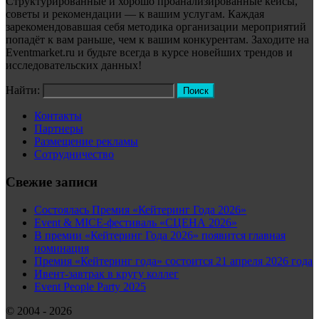
Структурированные и хорошо проанализированные кейсы,
советы и рекомендации — к вашим услугам. Каждая
зарекомендовавшая себя методика организации мероприятий
попадёт к вам раньше, чем к вашим конкурентам. Заходите на
Eventmarket.ru и будьте всегда в курсе новейших трендов и
исследовательских данных!
Найти:
Контакты
Партнеры
Размещение рекламы
Сотрудничество
Свежие записи
Состоялась Премия «Кейтеринг Года 2026»
Event & MICE-фестиваль «СЦЕНА 2026»
В премии «Кейтеринг Года 2026» появится главная
номинация
Премия «Кейтеринг года» состоится 21 апреля 2026 года
Ивент-завтрак в кругу коллег
Event People Party 2025
© 2004 - 2026