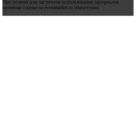
При полном или частичном использовании материалов
активная ссылка на eventmarket.ru обязательна.