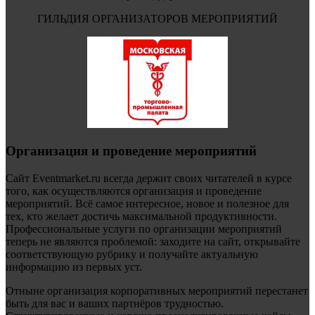
ГИЛЬДИЯ ОРГАНИЗАТОРОВ МЕРОПРИЯТИЙ
Организация и проведение мероприятий
Сайт Eventmarket.ru всегда держит своих читателей в курсе
того, как осуществляются организация и проведение
мероприятий. Всё самое интересное, новое и полезное для
тех, кто желает достичь максимальной продуктивности.
Профессиональные услуги по организации мероприятий
теперь не являются проблемой: заходите на сайт, открывайте
соответствующую рубрику и получайте актуальную
информацию из первых уст.
Отныне организация корпоративных мероприятий перестанет
быть для вас и ваших партнёров трудностью.