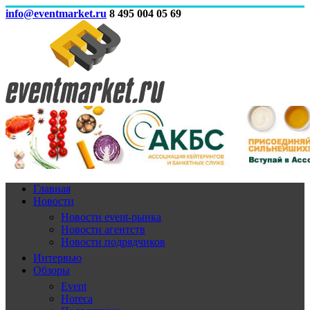
info@eventmarket.ru
8 495 004 05 69
Главная
Новости
Новости event-рынка
Новости агентств
Новости подрядчиков
Интервью
Обзоры
Event
Horeca