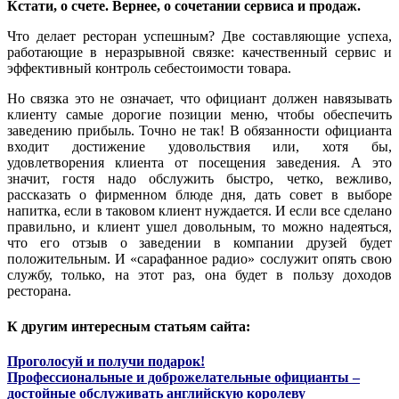
Кстати, о счете. Вернее, о сочетании сервиса и продаж.
Что делает ресторан успешным? Две составляющие успеха,
работающие в неразрывной связке: качественный сервис и
эффективный контроль себестоимости товара.
Но связка это не означает, что официант должен навязывать
клиенту самые дорогие позиции меню, чтобы обеспечить
заведению прибыль. Точно не так! В обязанности официанта
входит достижение удовольствия или, хотя бы,
удовлетворения клиента от посещения заведения. А это
значит, гостя надо обслужить быстро, четко, вежливо,
рассказать о фирменном блюде дня, дать совет в выборе
напитка, если в таковом клиент нуждается. И если все сделано
правильно, и клиент ушел довольным, то можно надеяться,
что его отзыв о заведении в компании друзей будет
положительным. И «сарафанное радио» сослужит опять свою
службу, только, на этот раз, она будет в пользу доходов
ресторана.
К другим интересным статьям сайта:
Проголосуй и получи подарок!
Профессиональные и доброжелательные официанты –
достойные обслуживать английскую королеву