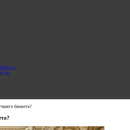
000 у.е.
 у.е.
учшего банкета?
ета?