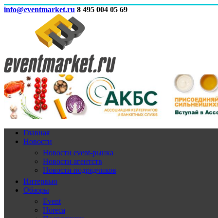
info@eventmarket.ru
8 495 004 05 69
Главная
Новости
Новости event-рынка
Новости агентств
Новости подрядчиков
Интервью
Обзоры
Event
Horeca