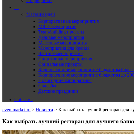
Подрядчики
—
Магазин идей
Корпоративные мероприятия
MICE-меропрития
Team-building проекты
Деловые мероприятия
Массовые мероприятия
Мероприятия для бренда
Частное мероприятие
Спортивные мероприятия
Социальные проекты
Корпоративное мероприятие бюджетом более 2
Корпоративное мероприятие бюджетом до 2000
Новогодние корпоративы
Свадьбы
Детские праздники
События
eventmarket.ru
>
Новости
>
Как выбрать лучший ресторан для л
Как выбрать лучший ресторан для лучшего банк