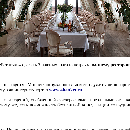
ействиям – сделать 3 важных шага навстречу
лучшему ресторан
» не годятся. Мнение окружающих может служить лишь орие
му, как интернет-портал
www.4banket.ru
.
ых заведений, снабженный фотографиями и реальными отзывами
тому же, есть возможность бесплатной консультации сотрудни
е. Не поленитесь и позвоните администратору ресторана и задай