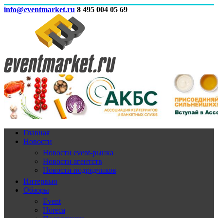
info@eventmarket.ru
8 495 004 05 69
Главная
Новости
Новости event-рынка
Новости агентств
Новости подрядчиков
Интервью
Обзоры
Event
Horeca