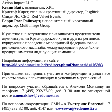
Action Impact LLC
Кевин Вайт,
основатель, XPL
Кристоф Кирст, главный креативный директор, Insglück
Синди Ло, CEO, Red Velvet Events
Бэрри Росс Райнхарт,
исполнительный креативный
директор, Multi Image Group
К участию и выступлению приглашаются представители
администрации Краснодарского края и других регионов,
курирующие проведение мероприятий федерального и
регионального масштаба, международные и российские
предприниматели лидирующих компаний.
Подробная информация на сайте
http://old.vedomosti.ru/ad/redirect.phtml?bannerid=105983
Приглашаем вас принять участие в конференции и узнать все
секреты самых впечатляющих и успешных мероприятий!
По вопросам участия обращайтесь к Алексею Монахову по
телефону +7 (495) 232-32-00, доб. 3130 или по электронной
почте
a.monakhov@vedomosti.ru
По вопросам аккредитации СМИ – к
Екатерине Евсеево
й +7
(495) 232-32-00, доб. 4147 или
e.evseeva@vedomosti.ru