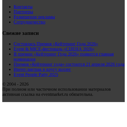
Контакты
Партнеры
Размещение рекламы
Сотрудничество
Свежие записи
Состоялась Премия «Кейтеринг Года 2026»
Event & MICE-фестиваль «СЦЕНА 2026»
В премии «Кейтеринг Года 2026» появится главная
номинация
Премия «Кейтеринг года» состоится 21 апреля 2026 года
Ивент-завтрак в кругу коллег
Event People Party 2025
© 2004 - 2026
При полном или частичном использовании материалов
активная ссылка на eventmarket.ru обязательна.