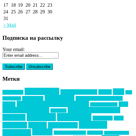
17
18
19
20
21
22
23
24
25
26
27
28
29
30
31
« Май
Подписка на рассылку
Your email:
Метки
event премия
mice
global event forum
horeca
event-прорыв
PR в
Золотой пазл
Top marketing
Информационное партнерство
секторе B2B
Премия СТОЛИЧНЫЙ БАНКЕТ
НАОМ
акмр
Премия Созвездие
бизнес-мероприятия
выездные мероприятия
ведомости
интервью
интересное
выставки
интурмаркет
кейсы
маркетинг
кейтеринг
конкурс
конференция
новости
менеджмент
новости подрядчиков
новый год
новый год экспо