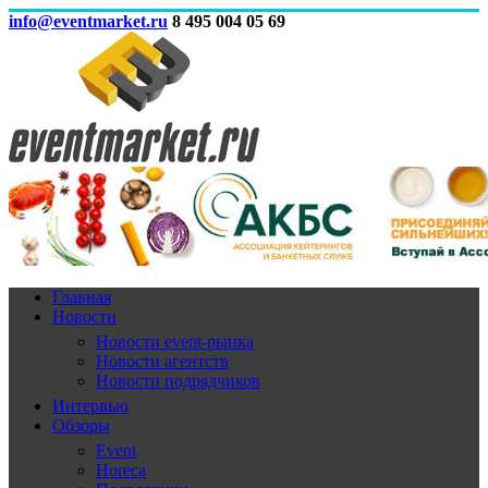
info@eventmarket.ru
8 495 004 05 69
Главная
Новости
Новости event-рынка
Новости агентств
Новости подрядчиков
Интервью
Обзоры
Event
Horeca