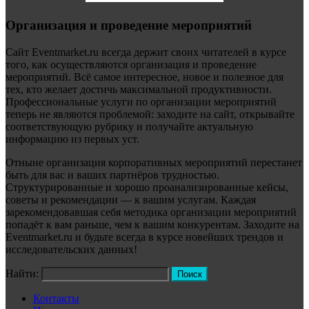
Организация и проведение мероприятий
Сайт Eventmarket.ru всегда держит своих читателей в курсе
того, как осуществляются организация и проведение
мероприятий. Всё самое интересное, новое и полезное для
тех, кто желает достичь максимальной продуктивности.
Профессиональные услуги по организации мероприятий
теперь не являются проблемой: заходите на сайт, открывайте
соответствующую рубрику и получайте актуальную
информацию из первых уст.
Отныне организация корпоративных мероприятий перестанет
быть для вас и ваших партнёров трудностью.
Структурированные и хорошо проанализированные кейсы,
советы и рекомендации — к вашим услугам. Каждая
зарекомендовавшая себя методика организации мероприятий
попадёт к вам раньше, чем к вашим конкурентам. Заходите на
Eventmarket.ru и будьте всегда в курсе новейших трендов и
исследовательских данных!
Найти:
Контакты