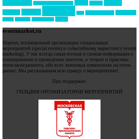
премия
образование
отдых
подарки
организация мероприятий
события
свадьбы
реклама
технологии
спортивный ивент
сочи
форум
туризм
фестиваль
филипп котлер
eventmarket.ru
Портал, посвященный организации специальных
мероприятий (special events) и событийному маркетингу (event
marketing). У нас всегда самая полная и свежая информация о
планировании и проведении ивентов, о теории и практике
event-менеджмента, обо всех значимых изменениях на event-
рынке. Мы рассказываем всю правду о мероприятиях!
При поддержке:
ГИЛЬДИЯ ОРГАНИЗАТОРОВ МЕРОПРИЯТИЙ