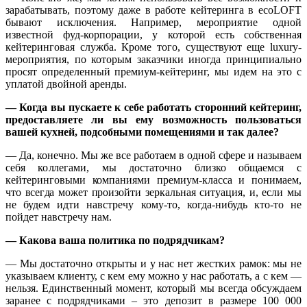
зарабатывать, поэтому даже в работе кейтеринга в ecoLOFT
бывают исключения. Например, мероприятие одной
известной фуд-корпорации, у которой есть собственная
кейтеринговая служба. Кроме того, существуют еще luxury-
мероприятия, по которым заказчики иногда принципиально
просят определенный премиум-кейтеринг, мы идем на это с
уплатой двойной аренды.
— Когда вы пускаете к себе работать сторонний кейтеринг,
предоставляете ли вы ему возможность пользоваться
вашей кухней, подсобными помещениями и так далее?
— Да, конечно. Мы же все работаем в одной сфере и называем
себя коллегами, мы достаточно близко общаемся с
кейтеринговыми компаниями премиум-класса и понимаем,
что всегда может произойти зеркальная ситуация, и, если мы
не будем идти навстречу кому-то, когда-нибудь кто-то не
пойдет навстречу нам.
— Какова ваша политика по подрядчикам?
— Мы достаточно открыты и у нас нет жестких рамок: мы не
указываем клиенту, с кем ему можно у нас работать, а с кем —
нельзя. Единственный момент, который мы всегда обсуждаем
заранее с подрядчиками – это депозит в размере 100 000