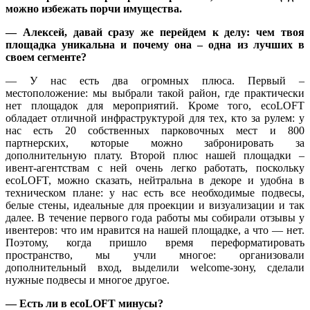
можно избежать порчи имущества.
— Алексей, давай сразу же перейдем к делу: чем твоя
площадка уникальна и почему она – одна из лучших в
своем сегменте?
— У нас есть два огромных плюса. Первый –
местоположение: мы выбрали такой район, где практически
нет площадок для мероприятий. Кроме того, ecoLOFT
обладает отличной инфраструктурой для тех, кто за рулем: у
нас есть 20 собственных парковочных мест и 800
партнерских, которые можно забронировать за
дополнительную плату. Второй плюс нашей площадки –
ивент-агентствам с ней очень легко работать, поскольку
ecoLOFT, можно сказать, нейтральна в декоре и удобна в
техническом плане: у нас есть все необходимые подвесы,
белые стены, идеальные для проекции и визуализации и так
далее. В течение первого года работы мы собирали отзывы у
ивентеров: что им нравится на нашей площадке, а что — нет.
Поэтому, когда пришло время переформатировать
пространство, мы учли многое: организовали
дополнительный вход, выделили welcome-зону, сделали
нужные подвесы и многое другое.
— Есть ли в ecoLOFT минусы?