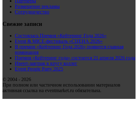
Партнеры
Размещение рекламы
Сотрудничество
Свежие записи
Состоялась Премия «Кейтеринг Года 2026»
Event & MICE-фестиваль «СЦЕНА 2026»
В премии «Кейтеринг Года 2026» появится главная
номинация
Премия «Кейтеринг года» состоится 21 апреля 2026 года
Ивент-завтрак в кругу коллег
Event People Party 2025
© 2004 - 2026
При полном или частичном использовании материалов
активная ссылка на eventmarket.ru обязательна.