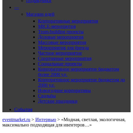
Подрядчики
—
Магазин идей
Корпоративные мероприятия
MICE-меропрития
Team-building проекты
Деловые мероприятия
Массовые мероприятия
Мероприятия для бренда
Частное мероприятие
Спортивные мероприятия
Социальные проекты
Корпоративное мероприятие бюджетом
более 2000 у.е.
Корпоративное мероприятие бюджетом до
2000 у.е.
Новогодние корпоративы
Свадьбы
Детские праздники
События
eventmarket.ru
>
Интервью
>
«Модная, светлая, экологичная,
максимально подходящая для ивентеров…»