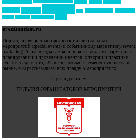
премия
образование
отдых
подарки
организация мероприятий
события
свадьбы
реклама
технологии
спортивный ивент
сочи
форум
туризм
фестиваль
филипп котлер
eventmarket.ru
Портал, посвященный организации специальных
мероприятий (special events) и событийному маркетингу (event
marketing). У нас всегда самая полная и свежая информация о
планировании и проведении ивентов, о теории и практике
event-менеджмента, обо всех значимых изменениях на event-
рынке. Мы рассказываем всю правду о мероприятиях!
При поддержке:
ГИЛЬДИЯ ОРГАНИЗАТОРОВ МЕРОПРИЯТИЙ