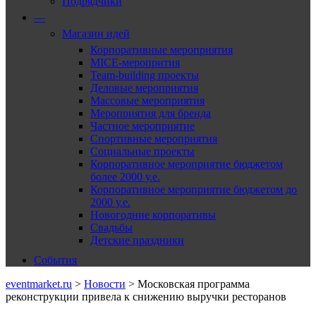
Подрядчики
—
Магазин идей
Корпоративные мероприятия
MICE-меропрития
Team-building проекты
Деловые мероприятия
Массовые мероприятия
Мероприятия для бренда
Частное мероприятие
Спортивные мероприятия
Социальные проекты
Корпоративное мероприятие бюджетом
более 2000 у.е.
Корпоративное мероприятие бюджетом до
2000 у.е.
Новогодние корпоративы
Свадьбы
Детские праздники
События
eventmarket.ru
>
Новости
>
Московская программа
реконструкции привела к снижению выручки ресторанов