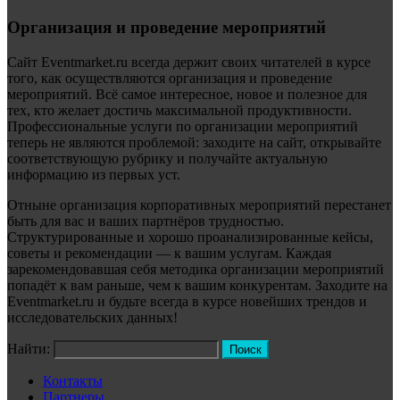
Организация и проведение мероприятий
Сайт Eventmarket.ru всегда держит своих читателей в курсе
того, как осуществляются организация и проведение
мероприятий. Всё самое интересное, новое и полезное для
тех, кто желает достичь максимальной продуктивности.
Профессиональные услуги по организации мероприятий
теперь не являются проблемой: заходите на сайт, открывайте
соответствующую рубрику и получайте актуальную
информацию из первых уст.
Отныне организация корпоративных мероприятий перестанет
быть для вас и ваших партнёров трудностью.
Структурированные и хорошо проанализированные кейсы,
советы и рекомендации — к вашим услугам. Каждая
зарекомендовавшая себя методика организации мероприятий
попадёт к вам раньше, чем к вашим конкурентам. Заходите на
Eventmarket.ru и будьте всегда в курсе новейших трендов и
исследовательских данных!
Найти:
Контакты
Партнеры