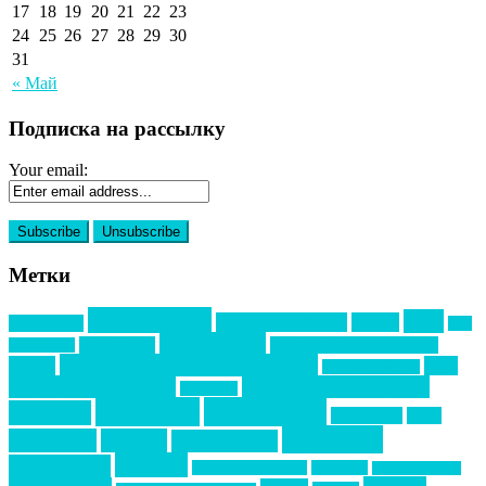
17
18
19
20
21
22
23
24
25
26
27
28
29
30
31
« Май
Подписка на рассылку
Your email:
Метки
event премия
mice
global event forum
horeca
event-прорыв
PR в
Золотой пазл
Top marketing
Информационное партнерство
секторе B2B
Премия СТОЛИЧНЫЙ БАНКЕТ
НАОМ
акмр
Премия Созвездие
бизнес-мероприятия
выездные мероприятия
ведомости
интервью
интересное
выставки
интурмаркет
кейсы
маркетинг
кейтеринг
конкурс
конференция
новости
менеджмент
новости подрядчиков
новый год
новый год экспо