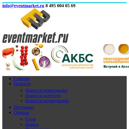
info@eventmarket.ru
8 495 004 05 69
Главная
Новости
Новости event-рынка
Новости агентств
Новости подрядчиков
Интервью
Обзоры
Event
Horeca