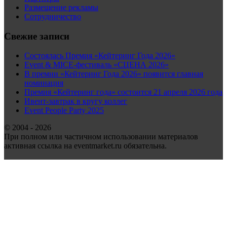
Размещение рекламы
Сотрудничество
Свежие записи
Состоялась Премия «Кейтеринг Года 2026»
Event & MICE-фестиваль «СЦЕНА 2026»
В премии «Кейтеринг Года 2026» появится главная
номинация
Премия «Кейтеринг года» состоится 21 апреля 2026 года
Ивент-завтрак в кругу коллег
Event People Party 2025
© 2004 - 2026
При полном или частичном использовании материалов
активная ссылка на eventmarket.ru обязательна.