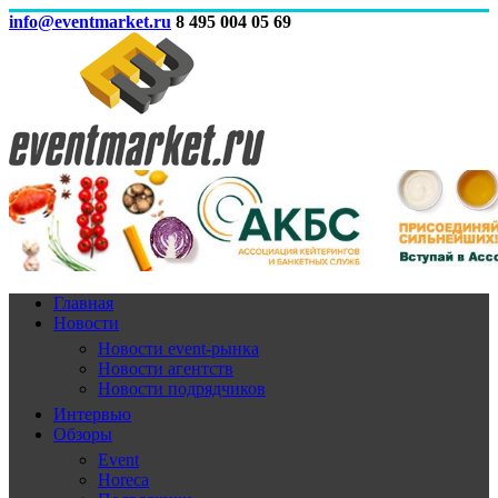
info@eventmarket.ru
8 495 004 05 69
Главная
Новости
Новости event-рынка
Новости агентств
Новости подрядчиков
Интервью
Обзоры
Event
Horeca