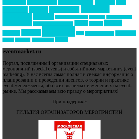
интервью
интересное
выставки
интурмаркет
кейсы
маркетинг
кейтеринг
конкурс
конференция
новости
менеджмент
новости подрядчиков
новый год
новый год экспо
премия
образование
отдых
подарки
организация мероприятий
события
свадьбы
реклама
технологии
спортивный ивент
сочи
форум
туризм
фестиваль
филипп котлер
eventmarket.ru
Портал, посвященный организации специальных
мероприятий (special events) и событийному маркетингу (event
marketing). У нас всегда самая полная и свежая информация о
планировании и проведении ивентов, о теории и практике
event-менеджмента, обо всех значимых изменениях на event-
рынке. Мы рассказываем всю правду о мероприятиях!
При поддержке:
ГИЛЬДИЯ ОРГАНИЗАТОРОВ МЕРОПРИЯТИЙ