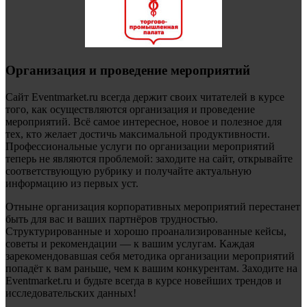
Организация и проведение мероприятий
Сайт Eventmarket.ru всегда держит своих читателей в курсе
того, как осуществляются организация и проведение
мероприятий. Всё самое интересное, новое и полезное для
тех, кто желает достичь максимальной продуктивности.
Профессиональные услуги по организации мероприятий
теперь не являются проблемой: заходите на сайт, открывайте
соответствующую рубрику и получайте актуальную
информацию из первых уст.
Отныне организация корпоративных мероприятий перестанет
быть для вас и ваших партнёров трудностью.
Структурированные и хорошо проанализированные кейсы,
советы и рекомендации — к вашим услугам. Каждая
зарекомендовавшая себя методика организации мероприятий
попадёт к вам раньше, чем к вашим конкурентам. Заходите на
Eventmarket.ru и будьте всегда в курсе новейших трендов и
исследовательских данных!