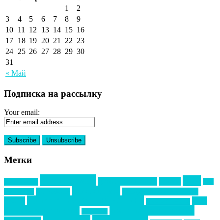
1
2
3
4
5
6
7
8
9
10
11
12
13
14
15
16
17
18
19
20
21
22
23
24
25
26
27
28
29
30
31
« Май
Подписка на рассылку
Your email:
Метки
event премия
mice
global event forum
horeca
event-прорыв
PR в
Золотой пазл
Top marketing
Информационное партнерство
секторе B2B
Премия СТОЛИЧНЫЙ БАНКЕТ
НАОМ
акмр
Премия Созвездие
бизнес-мероприятия
выездные мероприятия
ведомости