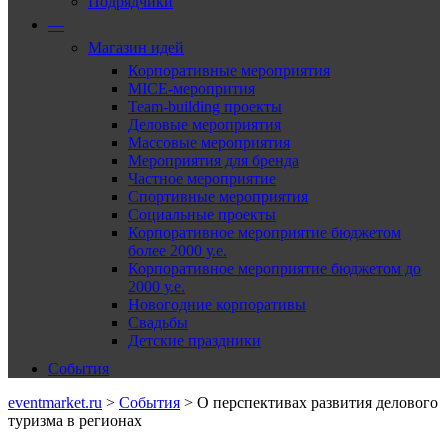
Подрядчики
—
Магазин идей
Корпоративные мероприятия
MICE-меропрития
Team-building проекты
Деловые мероприятия
Массовые мероприятия
Мероприятия для бренда
Частное мероприятие
Спортивные мероприятия
Социальные проекты
Корпоративное мероприятие бюджетом
более 2000 у.е.
Корпоративное мероприятие бюджетом до
2000 у.е.
Новогодние корпоративы
Свадьбы
Детские праздники
События
eventmarket.ru
>
События
>
О перспективах развития делового
туризма в регионах