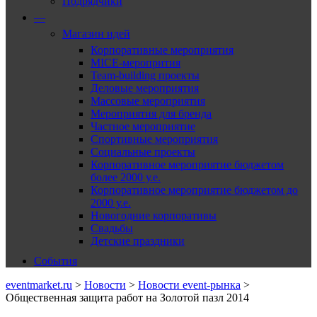
Подрядчики
—
Магазин идей
Корпоративные мероприятия
MICE-меропрития
Team-building проекты
Деловые мероприятия
Массовые мероприятия
Мероприятия для бренда
Частное мероприятие
Спортивные мероприятия
Социальные проекты
Корпоративное мероприятие бюджетом
более 2000 у.е.
Корпоративное мероприятие бюджетом до
2000 у.е.
Новогодние корпоративы
Свадьбы
Детские праздники
События
eventmarket.ru
>
Новости
>
Новости event-рынка
>
Общественная защита работ на Золотой пазл 2014