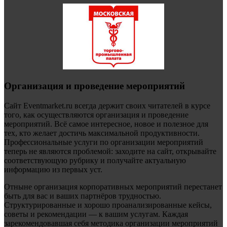
Организация и проведение мероприятий
Сайт Eventmarket.ru всегда держит своих читателей в курсе
того, как осуществляются организация и проведение
мероприятий. Всё самое интересное, новое и полезное для
тех, кто желает достичь максимальной продуктивности.
Профессиональные услуги по организации мероприятий
теперь не являются проблемой: заходите на сайт, открывайте
соответствующую рубрику и получайте актуальную
информацию из первых уст.
Отныне организация корпоративных мероприятий перестанет
быть для вас и ваших партнёров трудностью.
Структурированные и хорошо проанализированные кейсы,
советы и рекомендации — к вашим услугам. Каждая
зарекомендовавшая себя методика организации мероприятий