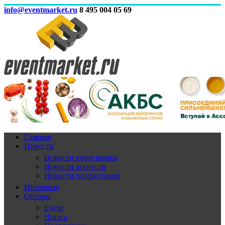
info@eventmarket.ru
8 495 004 05 69
Главная
Новости
Новости event-рынка
Новости агентств
Новости подрядчиков
Интервью
Обзоры
Event
Horeca