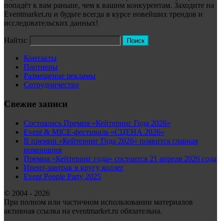
попадёт к вам раньше, чем к вашим конкурентам. Заходите на
Eventmarket.ru и будьте всегда в курсе новейших трендов и
исследовательских данных!
Найти:
Контакты
Партнеры
Размещение рекламы
Сотрудничество
Свежие записи
Состоялась Премия «Кейтеринг Года 2026»
Event & MICE-фестиваль «СЦЕНА 2026»
В премии «Кейтеринг Года 2026» появится главная
номинация
Премия «Кейтеринг года» состоится 21 апреля 2026 года
Ивент-завтрак в кругу коллег
Event People Party 2025
© 2004 - 2026
При полном или частичном использовании материалов
активная ссылка на eventmarket.ru обязательна.