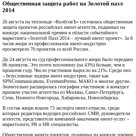
Общественная защита работ на Золотой пазл
2014
26 августа на теплоходе «КолёсовЪ» состоялась общественная
защита проектов российских ивент-агентств, поданных на
конкурс национальной премии в области событийного
маркетинга «Золотой Пазл`2014 – лучший ивент проект». За 8
часов жюри из профессионалов ивент-индустрии
просмотрело 70 проектов со всей России.
До 24 августа на суд профессионального жюри было передано
86 проектов. Это почти вполовину (на 43%) больше, чем в
прошлом году. Число участников выросло на 21%. Среди них
– безусловные лидеры ивент-индустрии, такие как
SPNCommunications, EventumPremo, МАКО и многие другие.
Значительно расширилась география участников: в конкурсе
приняли участие агентства из Москвы, Санкт-Петербурга,
Сочи, Нижнего Новгорода, Хабаровска, Новосибирска.
В состав жюри вошли 73 эксперта ивент-отрасли, среди
которых редактора ведущих российских СМИ, руководители
агентств, представители компаний-заказчиков ивент-услуг –
маркетологи, PR и HR специалисты.
Общественная защита проектов, поданных на конкурс премии