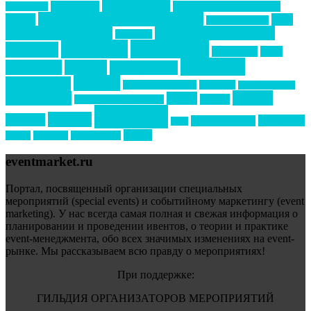
Золотой пазл
Top marketing
Информационное партнерство
секторе B2B
Премия СТОЛИЧНЫЙ БАНКЕТ
НАОМ
акмр
Премия Созвездие
бизнес-мероприятия
выездные мероприятия
ведомости
интервью
интересное
выставки
интурмаркет
кейсы
маркетинг
кейтеринг
конкурс
конференция
новости
менеджмент
новости подрядчиков
новый год
новый год экспо
премия
образование
отдых
подарки
организация мероприятий
события
свадьбы
реклама
технологии
спортивный ивент
сочи
форум
туризм
фестиваль
филипп котлер
eventmarket.ru
Портал, посвященный организации специальных
мероприятий (special events) и событийному маркетингу (event
marketing). У нас всегда самая полная и свежая информация о
планировании и проведении ивентов, о теории и практике
event-менеджмента, обо всех значимых изменениях на event-
рынке. Мы рассказываем всю правду о мероприятиях!
При поддержке:
ГИЛЬДИЯ ОРГАНИЗАТОРОВ МЕРОПРИЯТИЙ