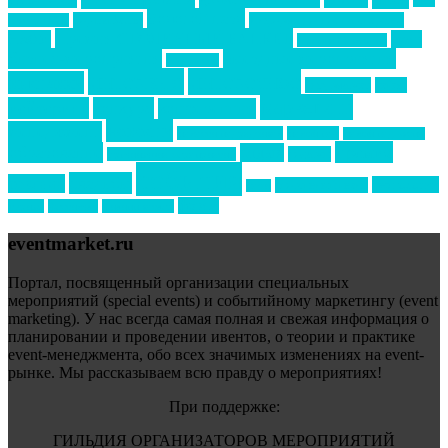
event-прорыв
PR в
Золотой пазл
Top marketing
Информационное партнерство
секторе B2B
Премия СТОЛИЧНЫЙ БАНКЕТ
НАОМ
акмр
Премия Созвездие
бизнес-мероприятия
выездные мероприятия
ведомости
интервью
интересное
выставки
интурмаркет
кейсы
маркетинг
кейтеринг
конкурс
конференция
новости
менеджмент
новости подрядчиков
новый год
новый год экспо
премия
образование
отдых
подарки
организация мероприятий
события
свадьбы
реклама
технологии
спортивный ивент
сочи
форум
туризм
фестиваль
филипп котлер
eventmarket.ru
Портал, посвященный организации специальных
мероприятий (special events) и событийному маркетингу (event
marketing). У нас всегда самая полная и свежая информация о
планировании и проведении ивентов, о теории и практике
event-менеджмента, обо всех значимых изменениях на event-
рынке. Мы рассказываем всю правду о мероприятиях!
При поддержке:
ГИЛЬДИЯ ОРГАНИЗАТОРОВ МЕРОПРИЯТИЙ