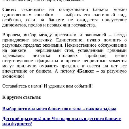
Совет:
сэкономить на обслуживании банкета можно
единственным способом — выбрать его частичный вид,
особенно, если на банкете не ожидается присутствие
дипломатов, послов и первых лиц государства.
Впрочем, выбор между престижем и экономией – всегда
принадлежит заказчику. Единственно, нужно помнить о
разумных пределах экономии. Некачественное обслуживание
на банкете – неряшливый стол, уставленный грязными
тарелками, нехватка столовых приборов, вечно
отсутствующие официанты и прочие неприятные моменты
могут прилично омрачить праздник и свести на нет все
впечатление от банкета. А потому
4Банкет
– за разумную
экономию!
Оставайтесь с нами! И удачных вам событий!
К другим статьям:
Выбор оптимального банкетного зала – важная задача
Детский праздник! или Что надо знать о детском банкете
или фуршете?