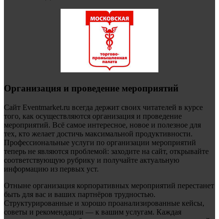
Организация и проведение мероприятий
Сайт Eventmarket.ru всегда держит своих читателей в курсе
того, как осуществляются организация и проведение
мероприятий. Всё самое интересное, новое и полезное для
тех, кто желает достичь максимальной продуктивности.
Профессиональные услуги по организации мероприятий
теперь не являются проблемой: заходите на сайт, открывайте
соответствующую рубрику и получайте актуальную
информацию из первых уст.
Отныне организация корпоративных мероприятий перестанет
быть для вас и ваших партнёров трудностью.
Структурированные и хорошо проанализированные кейсы,
советы и рекомендации — к вашим услугам. Каждая