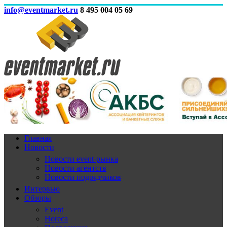
info@eventmarket.ru
8 495 004 05 69
Главная
Новости
Новости event-рынка
Новости агентств
Новости подрядчиков
Интервью
Обзоры
Event
Horeca