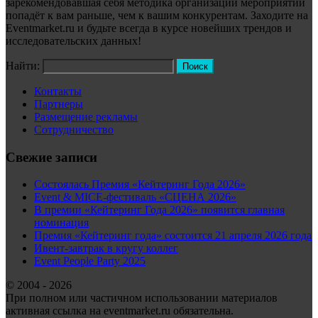
зарекомендовавшая себя методика организации мероприятий
попадёт к вам раньше, чем к вашим конкурентам. Заходите на
Eventmarket.ru и будьте всегда в курсе новейших трендов и
исследовательских данных!
Найти:
Контакты
Партнеры
Размещение рекламы
Сотрудничество
Свежие записи
Состоялась Премия «Кейтеринг Года 2026»
Event & MICE-фестиваль «СЦЕНА 2026»
В премии «Кейтеринг Года 2026» появится главная
номинация
Премия «Кейтеринг года» состоится 21 апреля 2026 года
Ивент-завтрак в кругу коллег
Event People Party 2025
© 2004 - 2026
При полном или частичном использовании материалов
активная ссылка на eventmarket.ru обязательна.