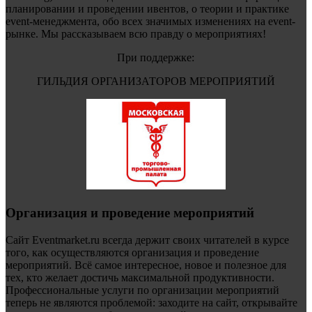
планировании и проведении ивентов, о теории и практике
event-менеджмента, обо всех значимых изменениях на event-
рынке. Мы рассказываем всю правду о мероприятиях!
При поддержке:
ГИЛЬДИЯ ОРГАНИЗАТОРОВ МЕРОПРИЯТИЙ
Организация и проведение мероприятий
Сайт Eventmarket.ru всегда держит своих читателей в курсе
того, как осуществляются организация и проведение
мероприятий. Всё самое интересное, новое и полезное для
тех, кто желает достичь максимальной продуктивности.
Профессиональные услуги по организации мероприятий
теперь не являются проблемой: заходите на сайт, открывайте