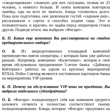
«смоделировали» сложную для них ситуацию, позвав не 25
человек, а немного больше. И опять компания повторила
ошибку, еды на всех не хватило, блюда готовились долго.
Пока шла подготовка, они развлекали гостей «сырным шоу»,
рассказывали о сортах и способах подачи сыра. Это и
познавательно, и красиво, но задача перед оператором стояла
другая. Подведя итоги, мы выбрали «Фигаро».
К. П. Какие еще компании Вы рассматривали на стадии
предварительного отбора?
О. Б.
Из аккредитованных площадкой компаний
преимущество имели операторы, с которым банк уже работал
раньше. Например, компанию «Калитники», которая в свое
время обслуживала празднование 5-летие банка. «Даймонд
Кейтеринг» работал на одном из крупных мероприятий
ВТБ24, Dellos Catering являются постоянным партнером банка
на мероприятиях VIP-уровня.
К. П. Почему на обслуживание VIP-зоны на празднике, Вы
выбрали отдельного субподрядчика?
О. Б.
«Фигаро» позиционирует себя как компания среднего
ценового сегмента и полностью соответствуют своему
позиционированию. Блюда, которые «Фигаро» предложил на