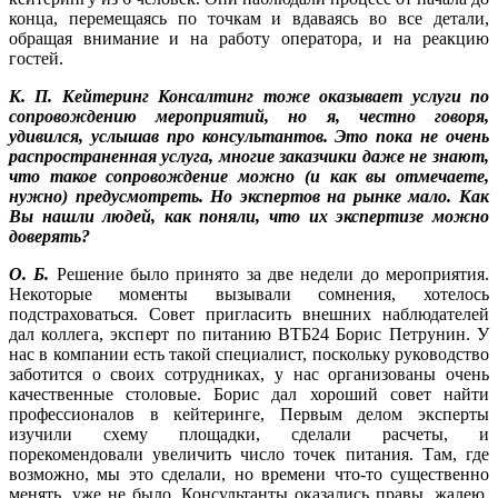
конца, перемещаясь по точкам и вдаваясь во все детали,
обращая внимание и на работу оператора, и на реакцию
гостей.
К. П. Кейтеринг Консалтинг тоже оказывает услуги по
сопровождению мероприятий, но я, честно говоря,
удивился, услышав про консультантов. Это пока не очень
распространенная услуга, многие заказчики даже не знают,
что такое сопровождение можно (и как вы отмечаете,
нужно) предусмотреть. Но экспертов на рынке мало. Как
Вы нашли людей, как поняли, что их экспертизе можно
доверять?
О. Б.
Решение было принято за две недели до мероприятия.
Некоторые моменты вызывали сомнения, хотелось
подстраховаться. Совет пригласить внешних наблюдателей
дал коллега, эксперт по питанию ВТБ24 Борис Петрунин. У
нас в компании есть такой специалист, поскольку руководство
заботится о своих сотрудниках, у нас организованы очень
качественные столовые. Борис дал хороший совет найти
профессионалов в кейтеринге, Первым делом эксперты
изучили схему площадки, сделали расчеты, и
порекомендовали увеличить число точек питания. Там, где
возможно, мы это сделали, но времени что-то существенно
менять, уже не было. Консультанты оказались правы, жалею,