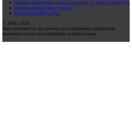
Премия «Кейтеринг года» состоится 21 апреля 2026 года
Ивент-завтрак в кругу коллег
Event People Party 2025
© 2004 - 2026
При полном или частичном использовании материалов
активная ссылка на eventmarket.ru обязательна.