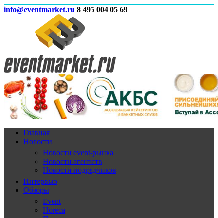
info@eventmarket.ru
8 495 004 05 69
Главная
Новости
Новости event-рынка
Новости агентств
Новости подрядчиков
Интервью
Обзоры
Event
Horeca