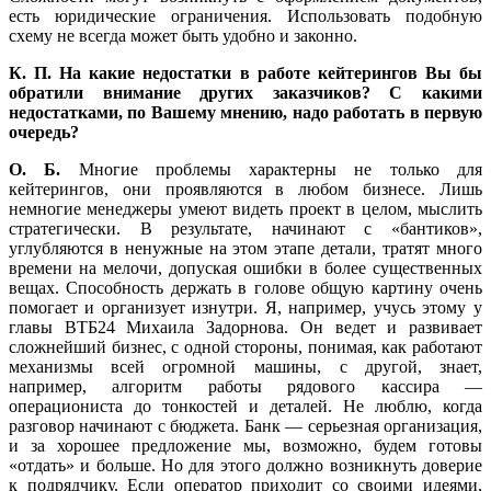
есть юридические ограничения. Использовать подобную
схему не всегда может быть удобно и законно.
К. П. На какие недостатки в работе кейтерингов Вы бы
обратили внимание других заказчиков? С какими
недостатками, по Вашему мнению, надо работать в первую
очередь?
О. Б.
Многие проблемы характерны не только для
кейтерингов, они проявляются в любом бизнесе. Лишь
немногие менеджеры умеют видеть проект в целом, мыслить
стратегически. В результате, начинают с «бантиков»,
углубляются в ненужные на этом этапе детали, тратят много
времени на мелочи, допуская ошибки в более существенных
вещах. Способность держать в голове общую картину очень
помогает и организует изнутри. Я, например, учусь этому у
главы ВТБ24 Михаила Задорнова. Он ведет и развивает
сложнейший бизнес, с одной стороны, понимая, как работают
механизмы всей огромной машины, с другой, знает,
например, алгоритм работы рядового кассира —
операциониста до тонкостей и деталей. Не люблю, когда
разговор начинают с бюджета. Банк — серьезная организация,
и за хорошее предложение мы, возможно, будем готовы
«отдать» и больше. Но для этого должно возникнуть доверие
к подрядчику. Если оператор приходит со своими идеями,