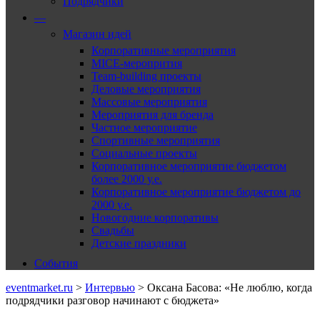
Подрядчики
—
Магазин идей
Корпоративные мероприятия
MICE-меропрития
Team-building проекты
Деловые мероприятия
Массовые мероприятия
Мероприятия для бренда
Частное мероприятие
Спортивные мероприятия
Социальные проекты
Корпоративное мероприятие бюджетом
более 2000 у.е.
Корпоративное мероприятие бюджетом до
2000 у.е.
Новогодние корпоративы
Свадьбы
Детские праздники
События
eventmarket.ru
>
Интервью
>
Оксана Басова: «Не люблю, когда
подрядчики разговор начинают с бюджета»