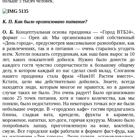
больше 5 тысяч человек.
К. П. Как было организовано питание?
О. Б.
Концептуальная основа праздника — «Город ВТБ24»,
формат — Open air. Мы организовали свой собственный
«День города», предусмотрев максимальное разнообразие, как
в развлечениях, так и в питании — очень старались угодить
всем. Хотели показать сотрудникам, как наш банк вырос за 10
лет, каких показателей добился. Нужно было донести до
каждого гостя чувство сопричастности к большому общему
делу, в котором каждый из нас сделал свой вклад. Cлоганом
нашего праздника стала фраза «Нам10! Растем вместе».
Кстати, цели мы действительно добились. Знаете, всегда
находятся люди, которым многое не нравится, но в данном
случае таких не было. Это очень радует! Было организовано
около 25 точек питания, хотя и такого количества, как мы
поняли, было недостаточно. На некоторых точках все же были
небольшие очереди. В «городских кафе» гостям предлагались
блины, сладкая вата, крендели, фрукты в карамели,
мороженое, напитки, хот-доги, горячая кукуруза. Можно было
попробовать лапшу, приготовленную на воке, коктейли,
смузи. Все городские кафе работали в формате фаст-фуда, как
на настоящем «Дне города». Люди гуляли, останавливались,