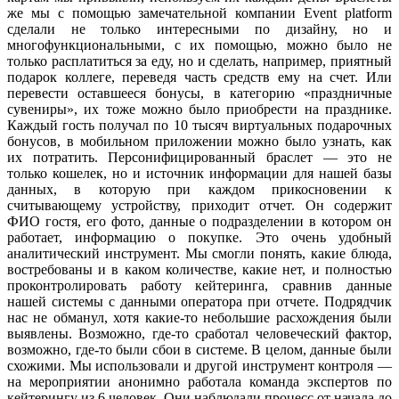
же мы с помощью замечательной компании Event platform
сделали не только интересными по дизайну, но и
многофункциональными, с их помощью, можно было не
только расплатиться за еду, но и сделать, например, приятный
подарок коллеге, переведя часть средств ему на счет. Или
перевести оставшееся бонусы, в категорию «праздничные
сувениры», их тоже можно было приобрести на празднике.
Каждый гость получал по 10 тысяч виртуальных подарочных
бонусов, в мобильном приложении можно было узнать, как
их потратить. Персонифицированный браслет — это не
только кошелек, но и источник информации для нашей базы
данных, в которую при каждом прикосновении к
считывающему устройству, приходит отчет. Он содержит
ФИO гостя, его фото, данные о подразделении в котором он
работает, информацию о покупке. Это очень удобный
аналитический инструмент. Мы смогли понять, какие блюда,
востребованы и в каком количестве, какие нет, и полностью
проконтролировать работу кейтеринга, сравнив данные
нашей системы с данными оператора при отчете. Подрядчик
нас не обманул, хотя какие-то небольшие расхождения были
выявлены. Возможно, где-то сработал человеческий фактор,
возможно, где-то были сбои в системе. В целом, данные были
схожими. Мы использовали и другой инструмент контроля —
на мероприятии анонимно работала команда экспертов по
кейтерингу из 6 человек. Они наблюдали процесс от начала до