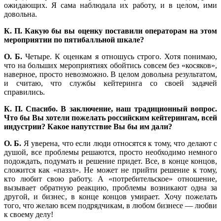
ожидающих. Я сама наблюдала их работу, и в целом, ими
довольна.
К. П. Какую бы вы оценку поставили операторам на этом
мероприятии по пятибалльной шкале?
О. Б.
Четыре. К оценкам я отношусь строго. Хотя понимаю,
что на больших мероприятиях обойтись совсем без «косяков»,
наверное, просто невозможно. В целом довольна результатом,
и считаю, что службы кейтеринга со своей задачей
справились.
К. П. Спасибо. В заключение, наш традиционный вопрос.
Что бы Вы хотели пожелать российским кейтерингам, всей
индустрии? Какое напутствие Вы бы им дали?
О. Б.
Я уверена, что если люди относятся к тому, что делают с
душой, все проблемы решаются, просто необходимо немного
подождать, подумать и решение придет. Все, в конце концов,
сложится как «паззл». Не может не прийти решение к тому,
кто любит свою работу. А «потребительское» отношение,
вызывает обратную реакцию, проблемы возникают одна за
другой, и бизнес, в конце концов умирает. Хочу пожелать
того, что желаю всем подрядчикам, в любом бизнесе — любви
к своему делу!