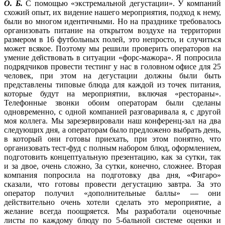
О. Б.
С помощью «экстремальной дегустации». У компаний
схожий опыт, их видение нашего мероприятия, подход к нему,
были во многом идентичными. Но на празднике требовалось
организовать питание на открытом воздухе на территории
размером в 16 футбольных полей, это непросто, и случиться
может всякое. Поэтому мы решили проверить операторов на
умение действовать в ситуации «форс-мажора». Я попросила
подрядчиков провести тестинг у нас в головном офисе для 25
человек, при этом на дегустации должны были быть
представлены типовые блюда для каждой из точек питания,
которые будут на мероприятии, включая «рестораны».
Телефонные звонки обоим операторам были сделаны
одновременно, с одной компанией разговаривала я, с другой
моя коллега. Мы зарезервировали наш конференц-зал на два
следующих дня, а операторам было предложено выбрать день,
в который они готовы приехать, при этом понятно, что
организовать тест-фуд с полным набором блюд, оформлением,
подготовить концептуальную презентацию, как за сутки, так
и за двое, очень сложно, За сутки, конечно, сложнее. Вторая
компания попросила на подготовку два дня, «Фигаро»
сказали, что готовы провести дегустацию завтра. За это
оператор получил «дополнительные баллы» — они
действительно очень хотели сделать это мероприятие, а
желание всегда поощряется. Мы разработали оценочные
листы по каждому блюду по 5-бальной системе оценки и