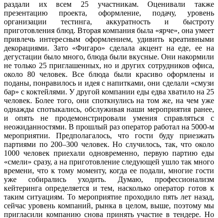
раздали их всем 25 участникам. Оценивали также
презентацию проекта, оформление, подачу, уровень
организации тестинга, аккуратность и быстроту
приготовления блюд. Вторая компания была «ярче», она умеет
привлечь интересным оформлением, удивить креативными
декорациями. Зато «Фигаро» сделала акцент на еде, ее на
дегустации было много, блюда были вкусные. Они накормили
не только 25 приглашенных, но и других сотрудников офиса,
около 80 человек. Все блюда были красиво оформлены и
поданы, понравилось и идея с напитками, они сделали «смузи
бар» с коктейлями. У другой компании еды едва хватило на 25
человек. Более того, они споткнулись на том же, на чем уже
однажды спотыкались, обслуживая наши мероприятия ранее,
и опять не продемонстрировали умения справляться с
неожиданностями. В прошлый раз оператор работал на 5000-м
мероприятии. Предполагалось, что гости буду приезжать
партиями по 200–300 человек. Но случилось, так, что около
1000 человек приехали одновременно, первую партию еды
«смели» сразу, а на приготовление следующей ушло так много
времени, что к тому моменту, когда ее подали, многие гости
уже собирались уходить. Думаю, профессионализм
кейтеринга определяется и тем, насколько оператор готов к
таким ситуациям. То мероприятие проходило пять лет назад,
сейчас уровень компаний, рынка в целом, выше, поэтому мы
пригласили компанию снова принять участие в тендере. Но