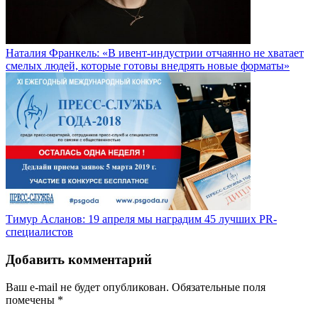
Наталия Франкель: «В ивент-индустрии отчаянно не хватает
смелых людей, которые готовы внедрять новые форматы»
Тимур Асланов: 19 апреля мы наградим 45 лучших PR-
специалистов
Добавить комментарий
Ваш e-mail не будет опубликован.
Обязательные поля
помечены
*