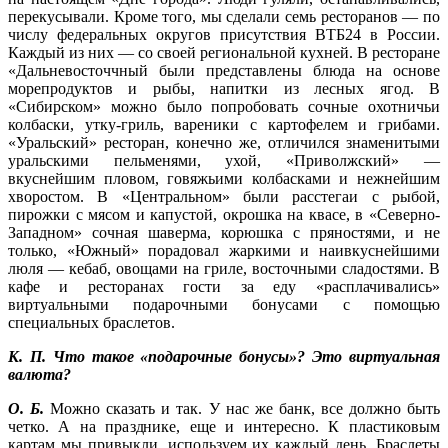
перекусывали. Кроме того, мы сделали семь ресторанов — по
числу федеральных округов присутствия ВТБ24 в России.
Каждый из них — со своей региональной кухней. В ресторане
«Дальневосточчный были представлены блюда на основе
морепродуктов и рыбы, напитки из лесных ягод. В
«Сибирском» можно было попробовать сочные охотничьи
колбаски, утку-гриль, вареники с картофелем и грибами.
«Уральский» ресторан, конечно же, отличился знаменитыми
уральскими пельменями, ухой, «Приволжский» —
вкуснейшим пловом, говяжьими колбасками и нежнейшим
хворостом. В «Центральном» были расстегаи с рыбой,
пирожки с мясом и капустой, окрошка на квасе, в «Северно-
Западном» сочная шаверма, корюшка с пряностями, и не
только, «Южный» порадовал жаркими и наивкуснейшими
люля — кебаб, овощами на гриле, восточными сладостями. В
кафе и ресторанах гости за еду «расплачивались»
виртуальными подарочными бонусами с помощью
специальных браслетов.
К. П. Что такое «подарочные бонусы»? Это виртуальная
валюта?
О. Б.
Можно сказать и так. У нас же банк, все должно быть
четко. А на празднике, еще и интересно. К пластиковым
картам мы привыкли, используем их каждый день. Браслеты