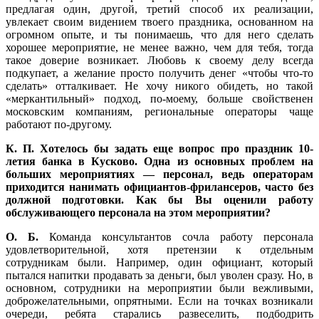
предлагая один, другой, третий способ их реализации,
увлекает своим видением твоего праздника, основанном на
огромном опыте, и ты понимаешь, что для него сделать
хорошее мероприятие, не менее важно, чем для тебя, тогда
такое доверие возникает. Любовь к своему делу всегда
подкупает, а желание просто получить денег «чтобы что-то
сделать» отталкивает. Не хочу никого обидеть, но такой
«меркантильный» подход, по-моему, больше свойственен
московским компаниям, региональные операторы чаще
работают по-другому.
К. П. Хотелось бы задать еще вопрос про праздник 10-
летия банка в Кусково. Одна из основных проблем на
больших мероприятиях — персонал, ведь операторам
приходится нанимать официантов-фрилансеров, часто без
должной подготовки. Как бы Вы оценили работу
обслуживающего персонала на этом мероприятии?
О. Б.
Команда консультантов сочла работу персонала
удовлетворительной, хотя претензии к отдельным
сотрудникам были. Например, один официант, который
пытался напитки продавать за деньги, был уволен сразу. Но, в
основном, сотрудники на мероприятии были вежливыми,
доброжелательными, опрятными. Если на точках возникали
очереди, ребята старались развеселить, подбодрить