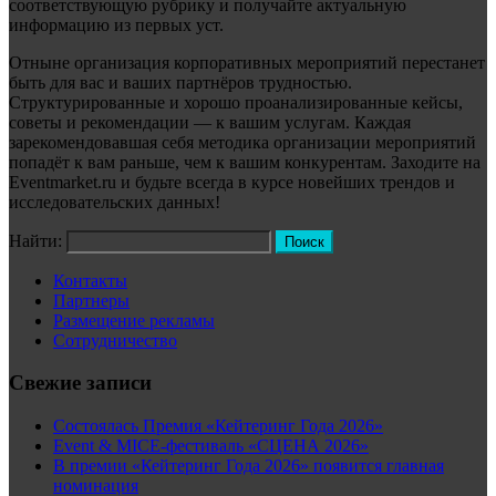
соответствующую рубрику и получайте актуальную
информацию из первых уст.
Отныне организация корпоративных мероприятий перестанет
быть для вас и ваших партнёров трудностью.
Структурированные и хорошо проанализированные кейсы,
советы и рекомендации — к вашим услугам. Каждая
зарекомендовавшая себя методика организации мероприятий
попадёт к вам раньше, чем к вашим конкурентам. Заходите на
Eventmarket.ru и будьте всегда в курсе новейших трендов и
исследовательских данных!
Найти:
Контакты
Партнеры
Размещение рекламы
Сотрудничество
Свежие записи
Состоялась Премия «Кейтеринг Года 2026»
Event & MICE-фестиваль «СЦЕНА 2026»
В премии «Кейтеринг Года 2026» появится главная
номинация