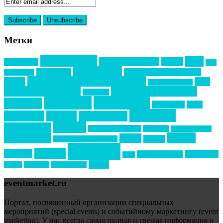
Метки
event премия
mice
global event forum
horeca
event-прорыв
PR в
Золотой пазл
Top marketing
Информационное партнерство
секторе B2B
Премия СТОЛИЧНЫЙ БАНКЕТ
НАОМ
акмр
Премия Созвездие
бизнес-мероприятия
выездные мероприятия
ведомости
интервью
интересное
выставки
интурмаркет
кейсы
маркетинг
кейтеринг
конкурс
конференция
новости
менеджмент
новости подрядчиков
новый год
новый год экспо
премия
образование
отдых
подарки
организация мероприятий
события
свадьбы
реклама
технологии
спортивный ивент
сочи
форум
туризм
фестиваль
филипп котлер
eventmarket.ru
Портал, посвященный организации специальных
мероприятий (special events) и событийному маркетингу (event
marketing). У нас всегда самая полная и свежая информация о