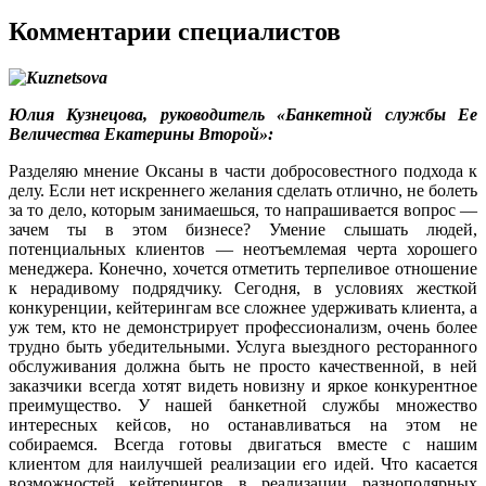
Комментарии специалистов
Юлия Кузнецова, руководитель «Банкетной службы Ее
Величества
Екатерины Второй»:
Разделяю мнение Оксаны в части добросовестного подхода к
делу. Если нет искреннего желания сделать отлично, не болеть
за то дело, которым занимаешься, то напрашивается вопрос —
зачем ты в этом бизнесе? Умение слышать людей,
потенциальных клиентов — неотъемлемая черта хорошего
менеджера. Конечно, хочется отметить терпеливое отношение
к нерадивому подрядчику. Сегодня, в условиях жесткой
конкуренции, кейтерингам все сложнее удерживать клиента, а
уж тем, кто не демонстрирует профессионализм, очень более
трудно быть убедительными. Услуга выездного ресторанного
обслуживания должна быть не просто качественной, в ней
заказчики всегда хотят видеть новизну и яркое конкурентное
преимущество. У нашей банкетной службы множество
интересных кейсов, но останавливаться на этом не
собираемся. Всегда готовы двигаться вместе с нашим
клиентом для наилучшей реализации его идей. Что касается
возможностей кейтерингов в реализации разнополярных