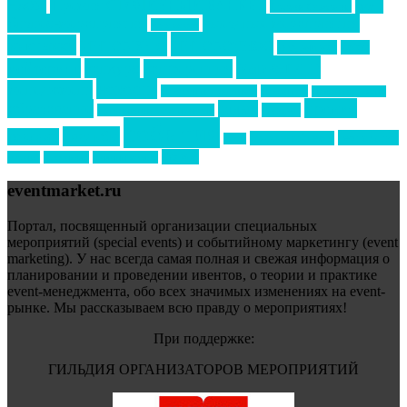
Премия СТОЛИЧНЫЙ БАНКЕТ
НАОМ
акмр
Премия Созвездие
бизнес-мероприятия
выездные мероприятия
ведомости
интервью
интересное
выставки
интурмаркет
кейсы
маркетинг
кейтеринг
конкурс
конференция
новости
менеджмент
новости подрядчиков
новый год
новый год экспо
премия
образование
отдых
подарки
организация мероприятий
события
свадьбы
реклама
технологии
спортивный ивент
сочи
форум
туризм
фестиваль
филипп котлер
eventmarket.ru
Портал, посвященный организации специальных
мероприятий (special events) и событийному маркетингу (event
marketing). У нас всегда самая полная и свежая информация о
планировании и проведении ивентов, о теории и практике
event-менеджмента, обо всех значимых изменениях на event-
рынке. Мы рассказываем всю правду о мероприятиях!
При поддержке:
ГИЛЬДИЯ ОРГАНИЗАТОРОВ МЕРОПРИЯТИЙ