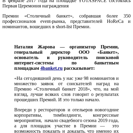
В феврале 2017 года на площадке YOTASPACE состоялась
Первая Церемония награждения
Премии «Столичный банкет», собравшая более 350
профессионалов event-рынка, представителей HoReCa и
номинантов, вошедших в short-list Премии.
Наталия Жарова — организатор Премии,
генеральный директор ООО «Банкет»,
основатель и руководитель поисковой
интернет-системы по банкетным
площадкам
4
banket
.
ru
рассказывает:
«На сегодняшний день у нас уже 98 номинантов и
множество заявок от соискателей наград на
Премию «Столичный банкет 2018», что, на мой
взгляд, лучше всяких слов говорит о результатах
прошедших Премий. И это только начало.
Впереди у рестораторов и отельеров новогодние
корпоративы, тимбилдинги, конгрессные
мероприятия, начало свадебного сезона 2019 года,
а для площадок участие в Премии — это
возможность показать и доказать, что именно их