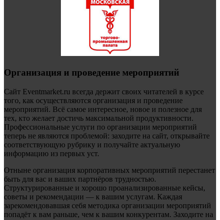
Организация и проведение мероприятий
Сайт Eventmarket.ru всегда держит своих читателей в курсе
того, как осуществляются организация и проведение
мероприятий. Всё самое интересное, новое и полезное для
тех, кто желает достичь максимальной продуктивности.
Профессиональные услуги по организации мероприятий
теперь не являются проблемой: заходите на сайт, открывайте
соответствующую рубрику и получайте актуальную
информацию из первых уст.
Отныне организация корпоративных мероприятий перестанет
быть для вас и ваших партнёров трудностью.
Структурированные и хорошо проанализированные кейсы,
советы и рекомендации — к вашим услугам. Каждая
зарекомендовавшая себя методика организации мероприятий
попадёт к вам раньше, чем к вашим конкурентам. Заходите на