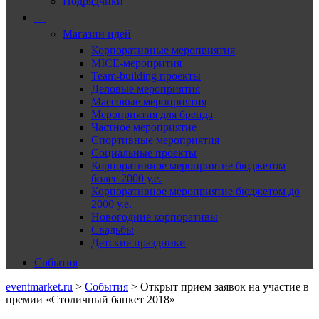
Подрядчики
—
Магазин идей
Корпоративные мероприятия
MICE-меропрития
Team-building проекты
Деловые мероприятия
Массовые мероприятия
Мероприятия для бренда
Частное мероприятие
Спортивные мероприятия
Социальные проекты
Корпоративное мероприятие бюджетом
более 2000 у.е.
Корпоративное мероприятие бюджетом до
2000 у.е.
Новогодние корпоративы
Свадьбы
Детские праздники
События
eventmarket.ru
>
События
>
Открыт прием заявок на участие в
премии «Столичный банкет 2018»