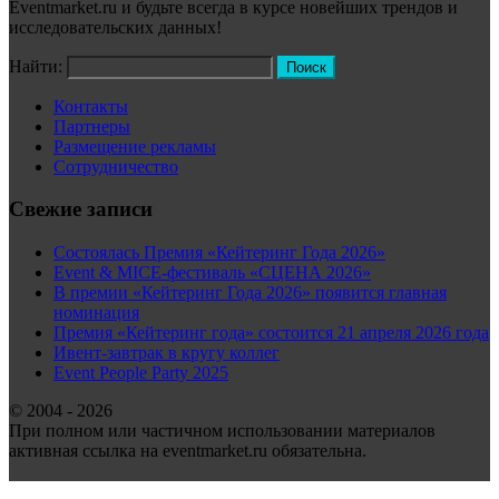
Eventmarket.ru и будьте всегда в курсе новейших трендов и
исследовательских данных!
Найти:
Контакты
Партнеры
Размещение рекламы
Сотрудничество
Свежие записи
Состоялась Премия «Кейтеринг Года 2026»
Event & MICE-фестиваль «СЦЕНА 2026»
В премии «Кейтеринг Года 2026» появится главная
номинация
Премия «Кейтеринг года» состоится 21 апреля 2026 года
Ивент-завтрак в кругу коллег
Event People Party 2025
© 2004 - 2026
При полном или частичном использовании материалов
активная ссылка на eventmarket.ru обязательна.