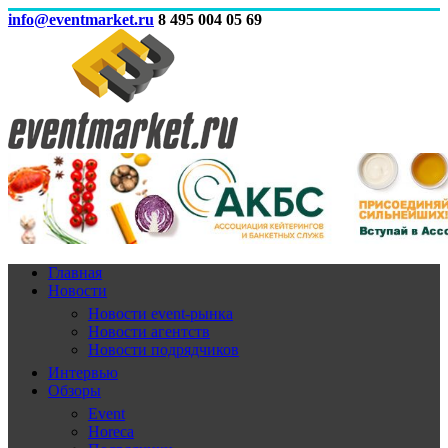
info@eventmarket.ru
8 495 004 05 69
Главная
Новости
Новости event-рынка
Новости агентств
Новости подрядчиков
Интервью
Обзоры
Event
Horeca