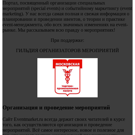
Портал, посвященный организации специальных
мероприятий (special events) и событийному маркетингу (event
marketing). У нас всегда самая полная и свежая информация о
планировании и проведении ивентов, о теории и практике
event-менеджмента, обо всех значимых изменениях на event-
рынке. Мы рассказываем всю правду о мероприятиях!
При поддержке:
ГИЛЬДИЯ ОРГАНИЗАТОРОВ МЕРОПРИЯТИЙ
Организация и проведение мероприятий
Сайт Eventmarket.ru всегда держит своих читателей в курсе
того, как осуществляются организация и проведение
мероприятий. Всё самое интересное, новое и полезное для