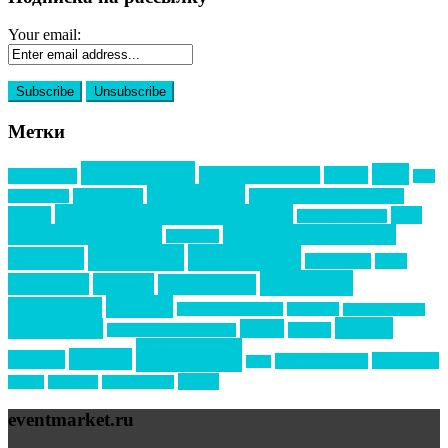
Your email:
Метки
event премия
mice
global event forum
horeca
event-прорыв
PR в
Золотой пазл
Top marketing
Информационное партнерство
секторе B2B
Премия СТОЛИЧНЫЙ БАНКЕТ
НАОМ
акмр
Премия Созвездие
бизнес-мероприятия
выездные мероприятия
ведомости
интервью
интересное
выставки
интурмаркет
кейсы
маркетинг
кейтеринг
конкурс
конференция
новости
менеджмент
новости подрядчиков
новый год
новый год экспо
премия
образование
отдых
подарки
организация мероприятий
события
свадьбы
реклама
технологии
спортивный ивент
сочи
форум
туризм
фестиваль
филипп котлер
eventmarket.ru