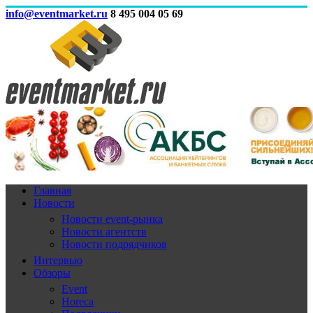
info@eventmarket.ru
8 495 004 05 69
Главная
Новости
Новости event-рынка
Новости агентств
Новости подрядчиков
Интервью
Обзоры
Event
Horeca