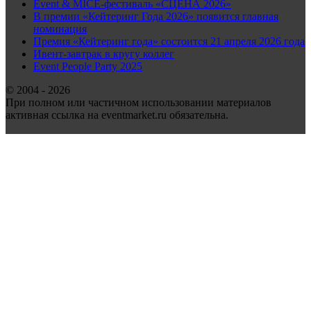
Event & MICE-фестиваль «СЦЕНА 2026»
В премии «Кейтеринг Года 2026» появится главная
номинация
Премия «Кейтеринг года» состоится 21 апреля 2026 года
Ивент-завтрак в кругу коллег
Event People Party 2025
© 2004 - 2026
При полном или частичном использовании материалов
активная ссылка на eventmarket.ru обязательна.