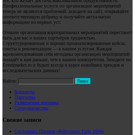
тех, кто желает достичь максимальной продуктивности.
Профессиональные услуги по организации мероприятий
теперь не являются проблемой: заходите на сайт, открывайте
соответствующую рубрику и получайте актуальную
информацию из первых уст.
Отныне организация корпоративных мероприятий перестанет
быть для вас и ваших партнёров трудностью.
Структурированные и хорошо проанализированные кейсы,
советы и рекомендации — к вашим услугам. Каждая
зарекомендовавшая себя методика организации мероприятий
попадёт к вам раньше, чем к вашим конкурентам. Заходите на
Eventmarket.ru и будьте всегда в курсе новейших трендов и
исследовательских данных!
Найти:
Контакты
Партнеры
Размещение рекламы
Сотрудничество
Свежие записи
Состоялась Премия «Кейтеринг Года 2026»