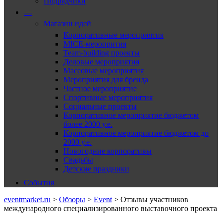
Подрядчики
—
Магазин идей
Корпоративные мероприятия
MICE-меропрития
Team-building проекты
Деловые мероприятия
Массовые мероприятия
Мероприятия для бренда
Частное мероприятие
Спортивные мероприятия
Социальные проекты
Корпоративное мероприятие бюджетом
более 2000 у.е.
Корпоративное мероприятие бюджетом до
2000 у.е.
Новогодние корпоративы
Свадьбы
Детские праздники
События
eventmarket.ru
>
Обзоры
>
Event
>
Отзывы участников
международного специализированного выставочного проекта