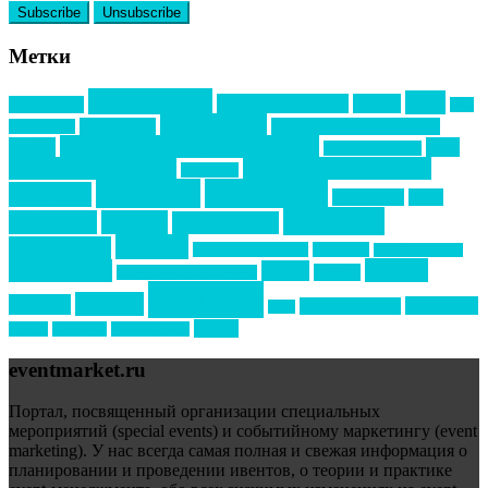
Метки
event премия
mice
global event forum
horeca
event-прорыв
PR в
Золотой пазл
Top marketing
Информационное партнерство
секторе B2B
Премия СТОЛИЧНЫЙ БАНКЕТ
НАОМ
акмр
Премия Созвездие
бизнес-мероприятия
выездные мероприятия
ведомости
интервью
интересное
выставки
интурмаркет
кейсы
маркетинг
кейтеринг
конкурс
конференция
новости
менеджмент
новости подрядчиков
новый год
новый год экспо
премия
образование
отдых
подарки
организация мероприятий
события
свадьбы
реклама
технологии
спортивный ивент
сочи
форум
туризм
фестиваль
филипп котлер
eventmarket.ru
Портал, посвященный организации специальных
мероприятий (special events) и событийному маркетингу (event
marketing). У нас всегда самая полная и свежая информация о
планировании и проведении ивентов, о теории и практике