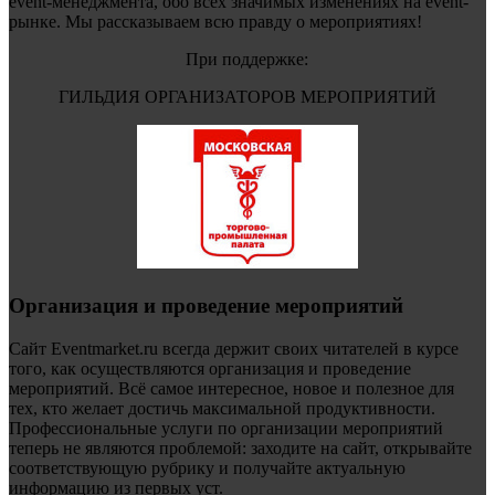
event-менеджмента, обо всех значимых изменениях на event-
рынке. Мы рассказываем всю правду о мероприятиях!
При поддержке:
ГИЛЬДИЯ ОРГАНИЗАТОРОВ МЕРОПРИЯТИЙ
Организация и проведение мероприятий
Сайт Eventmarket.ru всегда держит своих читателей в курсе
того, как осуществляются организация и проведение
мероприятий. Всё самое интересное, новое и полезное для
тех, кто желает достичь максимальной продуктивности.
Профессиональные услуги по организации мероприятий
теперь не являются проблемой: заходите на сайт, открывайте
соответствующую рубрику и получайте актуальную
информацию из первых уст.