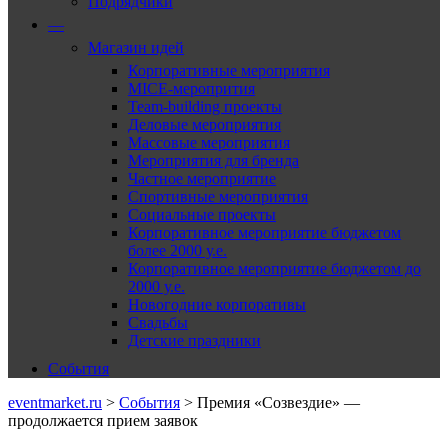
Подрядчики
—
Магазин идей
Корпоративные мероприятия
MICE-меропрития
Team-building проекты
Деловые мероприятия
Массовые мероприятия
Мероприятия для бренда
Частное мероприятие
Спортивные мероприятия
Социальные проекты
Корпоративное мероприятие бюджетом
более 2000 у.е.
Корпоративное мероприятие бюджетом до
2000 у.е.
Новогодние корпоративы
Свадьбы
Детские праздники
События
eventmarket.ru
>
События
>
Премия «Созвездие» —
продолжается прием заявок