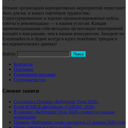
Отныне организация корпоративных мероприятий перестанет
быть для вас и ваших партнёров трудностью.
Структурированные и хорошо проанализированные кейсы,
советы и рекомендации — к вашим услугам. Каждая
зарекомендовавшая себя методика организации мероприятий
попадёт к вам раньше, чем к вашим конкурентам. Заходите на
Eventmarket.ru и будьте всегда в курсе новейших трендов и
исследовательских данных!
Найти:
Контакты
Партнеры
Размещение рекламы
Сотрудничество
Свежие записи
Состоялась Премия «Кейтеринг Года 2026»
Event & MICE-фестиваль «СЦЕНА 2026»
В премии «Кейтеринг Года 2026» появится главная
номинация
Премия «Кейтеринг года» состоится 21 апреля 2026 года
Ивент-завтрак в кругу коллег