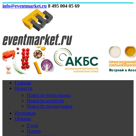
info@eventmarket.ru
8 495 004 05 69
Главная
Новости
Новости event-рынка
Новости агентств
Новости подрядчиков
Интервью
Обзоры
Event
Horeca