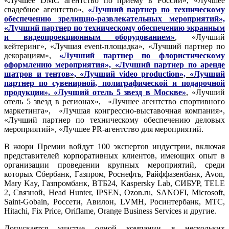
«Лучшее DMC агентство по приему в России», «Лучшее
свадебное агентство»,
«
Лучший партнер по техническому
обеспечению зрелищно-развлекательных мероприятий
»,
«
Лучший партнер по техническому обеспечению экранным
и видеопроекционным оборудованием
»
, «Лучший
кейтеринг», «Лучшая event-площадка», «Лучший партнер по
декорациям»,
«
Лучший партнер по флористическому
оформлению мероприятия
», «
Лучший партнер по аренде
шатров и тентов
», «
Лучший video production
», «
Лучший
партнер по сувенирной, полиграфической и подарочной
продукции
», «
Лучший отель 5 звезд в Москве
»
, «Лучший
отель 5 звезд в регионах», «Лучшее агентство спортивного
маркетинга», «Лучшая конгрессно-выставочная компания»,
«Лучший партнер по техническому обеспечению деловых
мероприятий», «Лучшее PR-агентство для мероприятий.
В жюри Премии войдут 100 экспертов индустрии, включая
представителей корпоративных клиентов, имеющих опыт в
организации проведении крупных мероприятий, среди
которых Сбербанк, Газпром, Роснефть, Райффазенбанк, Avon,
Mary Kay, Газпромбанк, ВТБ24, Kaspersky Lab, СИБУР, TELE
2, Связной, Head Hunter, IPSEN, Ozon.ru, SANOFI, Microsoft,
Saint-Gobain, Россети, Авилон, LVMH, Росинтербанк, МТС,
Hitachi, Fix Price, Oriflame, Orange Business Services и другие.
Допускается участие одной компании в нескольких