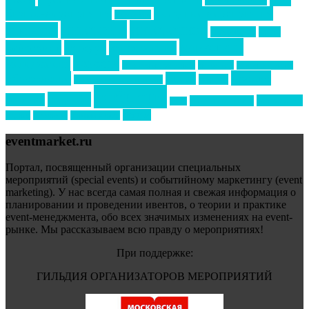
Премия Созвездие
бизнес-мероприятия
выездные мероприятия
ведомости
интервью
интересное
выставки
интурмаркет
кейсы
маркетинг
кейтеринг
конкурс
конференция
новости
менеджмент
новости подрядчиков
новый год
новый год экспо
премия
образование
отдых
подарки
организация мероприятий
события
свадьбы
реклама
технологии
спортивный ивент
сочи
форум
туризм
фестиваль
филипп котлер
eventmarket.ru
Портал, посвященный организации специальных
мероприятий (special events) и событийному маркетингу (event
marketing). У нас всегда самая полная и свежая информация о
планировании и проведении ивентов, о теории и практике
event-менеджмента, обо всех значимых изменениях на event-
рынке. Мы рассказываем всю правду о мероприятиях!
При поддержке:
ГИЛЬДИЯ ОРГАНИЗАТОРОВ МЕРОПРИЯТИЙ