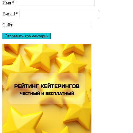
Имя
*
E-mail
*
Сайт