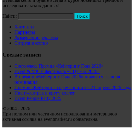
Eventmarket.ru и будьте всегда в курсе новейших трендов и
исследовательских данных!
Найти:
Контакты
Партнеры
Размещение рекламы
Сотрудничество
Свежие записи
Состоялась Премия «Кейтеринг Года 2026»
Event & MICE-фестиваль «СЦЕНА 2026»
В премии «Кейтеринг Года 2026» появится главная
номинация
Премия «Кейтеринг года» состоится 21 апреля 2026 года
Ивент-завтрак в кругу коллег
Event People Party 2025
© 2004 - 2026
При полном или частичном использовании материалов
активная ссылка на eventmarket.ru обязательна.