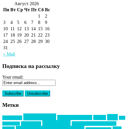
Август 2026
Пн
Вт
Ср
Чт
Пт
Сб
Вс
1
2
3
4
5
6
7
8
9
10
11
12
13
14
15
16
17
18
19
20
21
22
23
24
25
26
27
28
29
30
31
« Май
Подписка на рассылку
Your email:
Метки
event премия
mice
global event forum
horeca
event-прорыв
PR в
Золотой пазл
Top marketing
Информационное партнерство
секторе B2B
Премия СТОЛИЧНЫЙ БАНКЕТ
НАОМ
акмр