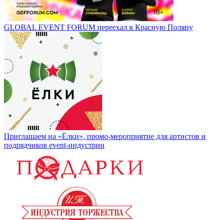
GLOBAL EVENT FORUM переехал в Красную Поляну
Приглашаем на «Ёлки», промо-мероприятие для артистов и
подрядчиков event-индустрии