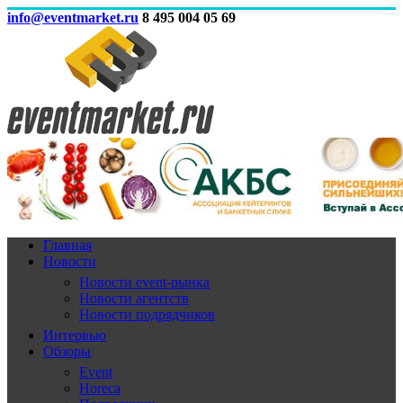
info@eventmarket.ru
8 495 004 05 69
Главная
Новости
Новости event-рынка
Новости агентств
Новости подрядчиков
Интервью
Обзоры
Event
Horeca