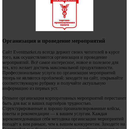
Организация и проведение мероприятий
Сайт Eventmarket.ru всегда держит своих читателей в курсе
того, как осуществляются организация и проведение
мероприятий. Всё самое интересное, новое и полезное для
тех, кто желает достичь максимальной продуктивности.
Профессиональные услуги по организации мероприятий
теперь не являются проблемой: заходите на сайт, открывайте
соответствующую рубрику и получайте актуальную
информацию из первых уст.
Отныне организация корпоративных мероприятий перестанет
быть для вас и ваших партнёров трудностью.
Структурированные и хорошо проанализированные кейсы,
советы и рекомендации — к вашим услугам. Каждая
зарекомендовавшая себя методика организации мероприятий
попадёт к вам раньше, чем к вашим конкурентам. Заходите на