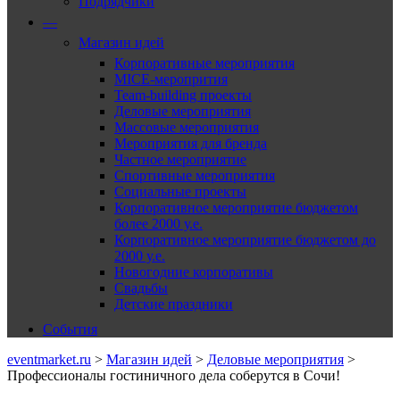
Подрядчики
—
Магазин идей
Корпоративные мероприятия
MICE-меропрития
Team-building проекты
Деловые мероприятия
Массовые мероприятия
Мероприятия для бренда
Частное мероприятие
Спортивные мероприятия
Социальные проекты
Корпоративное мероприятие бюджетом
более 2000 у.е.
Корпоративное мероприятие бюджетом до
2000 у.е.
Новогодние корпоративы
Свадьбы
Детские праздники
События
eventmarket.ru
>
Магазин идей
>
Деловые мероприятия
>
Профессионалы гостиничного дела соберутся в Сочи!