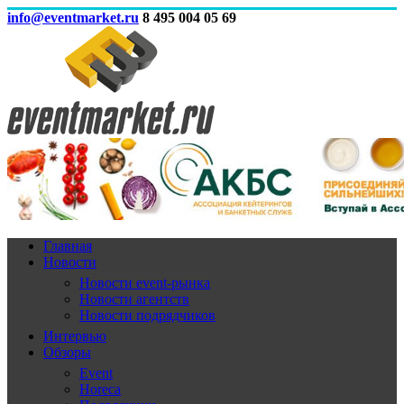
info@eventmarket.ru
8 495 004 05 69
Главная
Новости
Новости event-рынка
Новости агентств
Новости подрядчиков
Интервью
Обзоры
Event
Horeca