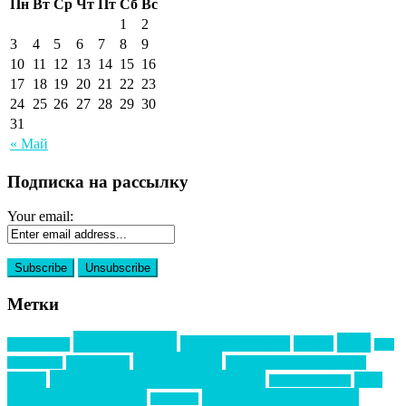
Пн
Вт
Ср
Чт
Пт
Сб
Вс
1
2
3
4
5
6
7
8
9
10
11
12
13
14
15
16
17
18
19
20
21
22
23
24
25
26
27
28
29
30
31
« Май
Подписка на рассылку
Your email:
Метки
event премия
mice
global event forum
horeca
event-прорыв
PR в
Золотой пазл
Top marketing
Информационное партнерство
секторе B2B
Премия СТОЛИЧНЫЙ БАНКЕТ
НАОМ
акмр
Премия Созвездие
бизнес-мероприятия
выездные мероприятия
ведомости