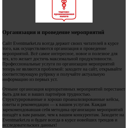
Организация и проведение мероприятий
Сайт Eventmarket.ru всегда держит своих читателей в курсе
того, как осуществляются организация и проведение
мероприятий. Всё самое интересное, новое и полезное для
тех, кто желает достичь максимальной продуктивности.
Профессиональные услуги по организации мероприятий
теперь не являются проблемой: заходите на сайт, открывайте
соответствующую рубрику и получайте актуальную
информацию из первых уст.
Отныне организация корпоративных мероприятий перестанет
быть для вас и ваших партнёров трудностью.
Структурированные и хорошо проанализированные кейсы,
советы и рекомендации — к вашим услугам. Каждая
зарекомендовавшая себя методика организации мероприятий
попадёт к вам раньше, чем к вашим конкурентам. Заходите на
Eventmarket.ru и будьте всегда в курсе новейших трендов и
исследовательских данных!