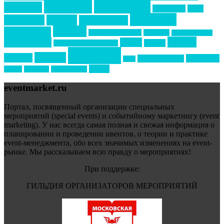
интервью
интересное
выставки
интурмаркет
кейсы
маркетинг
кейтеринг
конкурс
конференция
новости
менеджмент
новости подрядчиков
новый год
новый год экспо
премия
образование
отдых
подарки
организация мероприятий
события
свадьбы
реклама
технологии
спортивный ивент
сочи
форум
туризм
фестиваль
филипп котлер
eventmarket.ru
Портал, посвященный организации специальных
мероприятий (special events) и событийному маркетингу (event
marketing). У нас всегда самая полная и свежая информация о
планировании и проведении ивентов, о теории и практике
event-менеджмента, обо всех значимых изменениях на event-
рынке. Мы рассказываем всю правду о мероприятиях!
При поддержке:
ГИЛЬДИЯ ОРГАНИЗАТОРОВ МЕРОПРИЯТИЙ