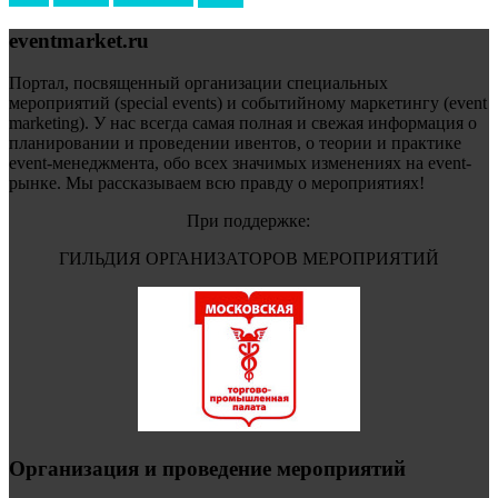
eventmarket.ru
Портал, посвященный организации специальных
мероприятий (special events) и событийному маркетингу (event
marketing). У нас всегда самая полная и свежая информация о
планировании и проведении ивентов, о теории и практике
event-менеджмента, обо всех значимых изменениях на event-
рынке. Мы рассказываем всю правду о мероприятиях!
При поддержке:
ГИЛЬДИЯ ОРГАНИЗАТОРОВ МЕРОПРИЯТИЙ
Организация и проведение мероприятий