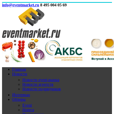
info@eventmarket.ru
8 495 004 05 69
Главная
Новости
Новости event-рынка
Новости агентств
Новости подрядчиков
Интервью
Обзоры
Event
Horeca