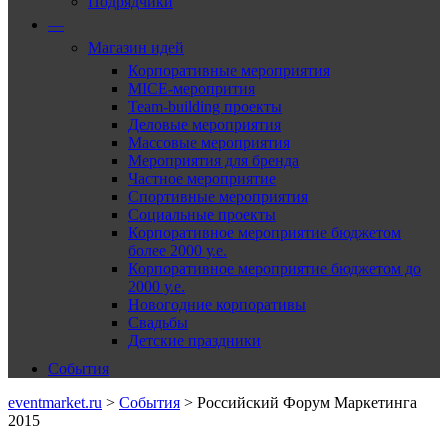
Подрядчики
—
Магазин идей
Корпоративные мероприятия
MICE-меропрития
Team-building проекты
Деловые мероприятия
Массовые мероприятия
Мероприятия для бренда
Частное мероприятие
Спортивные мероприятия
Социальные проекты
Корпоративное мероприятие бюджетом
более 2000 у.е.
Корпоративное мероприятие бюджетом до
2000 у.е.
Новогодние корпоративы
Свадьбы
Детские праздники
События
eventmarket.ru
>
События
>
Российский Форум Маркетинга
2015