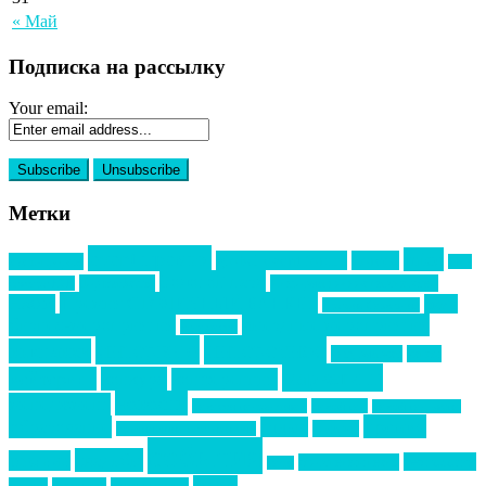
« Май
Подписка на рассылку
Your email:
Метки
event премия
mice
global event forum
horeca
event-прорыв
PR в
Золотой пазл
Top marketing
Информационное партнерство
секторе B2B
Премия СТОЛИЧНЫЙ БАНКЕТ
НАОМ
акмр
Премия Созвездие
бизнес-мероприятия
выездные мероприятия
ведомости
интервью
интересное
выставки
интурмаркет
кейсы
маркетинг
кейтеринг
конкурс
конференция
новости
менеджмент
новости подрядчиков
новый год
новый год экспо
премия
образование
отдых
подарки
организация мероприятий
события
свадьбы
реклама
технологии
спортивный ивент
сочи
форум
туризм
фестиваль
филипп котлер