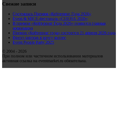
Свежие записи
Состоялась Премия «Кейтеринг Года 2026»
Event & MICE-фестиваль «СЦЕНА 2026»
В премии «Кейтеринг Года 2026» появится главная
номинация
Премия «Кейтеринг года» состоится 21 апреля 2026 года
Ивент-завтрак в кругу коллег
Event People Party 2025
© 2004 - 2026
При полном или частичном использовании материалов
активная ссылка на eventmarket.ru обязательна.