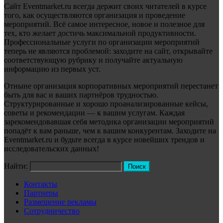
Сайт Eventmarket.ru всегда держит своих читателей в курсе
того, как осуществляются организация и проведение
мероприятий. Всё самое интересное, новое и полезное для
тех, кто желает достичь максимальной продуктивности.
Профессиональные услуги по организации мероприятий
теперь не являются проблемой: заходите на сайт, открывайте
соответствующую рубрику и получайте актуальную
информацию из первых уст.
Отныне организация корпоративных мероприятий перестанет
быть для вас и ваших партнёров трудностью.
Структурированные и хорошо проанализированные кейсы,
советы и рекомендации — к вашим услугам. Каждая
зарекомендовавшая себя методика организации мероприятий
попадёт к вам раньше, чем к вашим конкурентам. Заходите на
Eventmarket.ru и будьте всегда в курсе новейших трендов и
исследовательских данных!
Найти:
Контакты
Партнеры
Размещение рекламы
Сотрудничество