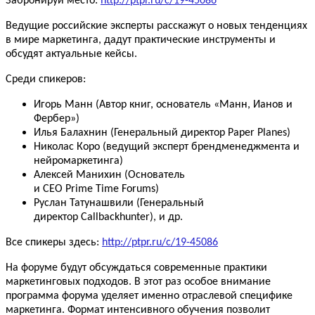
Забронируй место:
http://ptpr.ru/c
/19-45086
Ведущие российские эксперты расскажут о новых тенденциях
в мире маркетинга, дадут практические инструменты и
обсудят актуальные кейсы.
Среди спикеров
:
Игорь Манн (Автор книг, основатель «Манн, Ианов и
Фербер»)
Илья Балахнин (Генеральный директор
Paper
Planes
)
Николас Коро (ведущий эксперт брендменеджмента и
нейромаркетинга)
Алексей Манихин (Основатель
и
CEO
Prime
Time
Forums
)
Руслан Татунашвили (Генеральный
директор
Callbackhunter
), и др.
Все спикеры здесь:
http://ptpr.ru/c
/19-45086
На форуме будут обсуждаться современные практики
маркетинговых подходов. В этот раз особое внимание
программа форума уделяет именно отраслевой специфике
маркетинга. Формат интенсивного обучения позволит