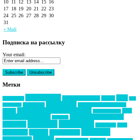
10
11
12
13
14
15
16
17
18
19
20
21
22
23
24
25
26
27
28
29
30
31
« Май
Подписка на рассылку
Your email:
Метки
event премия
mice
global event forum
horeca
event-прорыв
PR в
Золотой пазл
Top marketing
Информационное партнерство
секторе B2B
Премия СТОЛИЧНЫЙ БАНКЕТ
НАОМ
акмр
Премия Созвездие
бизнес-мероприятия
выездные мероприятия
ведомости
интервью
интересное
выставки
интурмаркет
кейсы
маркетинг
кейтеринг
конкурс
конференция
новости
менеджмент