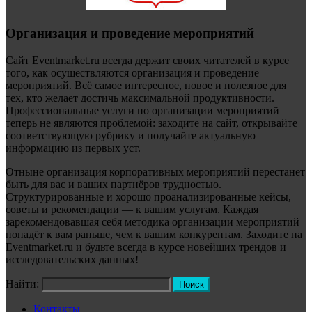
Организация и проведение мероприятий
Сайт Eventmarket.ru всегда держит своих читателей в курсе
того, как осуществляются организация и проведение
мероприятий. Всё самое интересное, новое и полезное для
тех, кто желает достичь максимальной продуктивности.
Профессиональные услуги по организации мероприятий
теперь не являются проблемой: заходите на сайт, открывайте
соответствующую рубрику и получайте актуальную
информацию из первых уст.
Отныне организация корпоративных мероприятий перестанет
быть для вас и ваших партнёров трудностью.
Структурированные и хорошо проанализированные кейсы,
советы и рекомендации — к вашим услугам. Каждая
зарекомендовавшая себя методика организации мероприятий
попадёт к вам раньше, чем к вашим конкурентам. Заходите на
Eventmarket.ru и будьте всегда в курсе новейших трендов и
исследовательских данных!
Найти:
Контакты