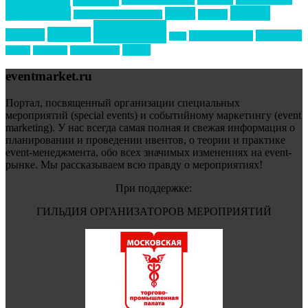
новости подрядчиков
новый год
новый год экспо
премия
образование
отдых
подарки
организация мероприятий
события
свадьбы
реклама
технологии
спортивный ивент
сочи
форум
туризм
фестиваль
филипп котлер
eventmarket.ru
Портал, посвященный организации специальных
мероприятий (special events) и событийному маркетингу (event
marketing). У нас всегда самая полная и свежая информация о
планировании и проведении ивентов, о теории и практике
event-менеджмента, обо всех значимых изменениях на event-
рынке. Мы рассказываем всю правду о мероприятиях!
При поддержке:
ГИЛЬДИЯ ОРГАНИЗАТОРОВ МЕРОПРИЯТИЙ