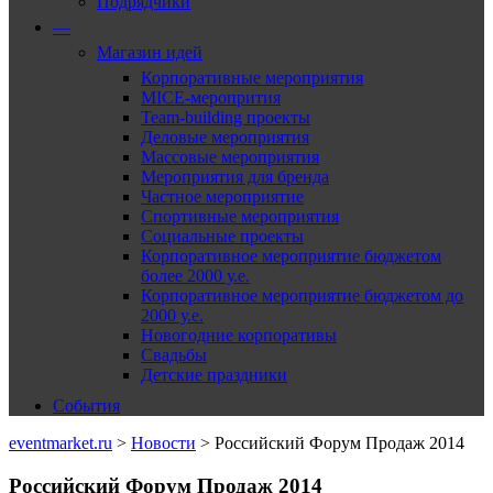
Подрядчики
—
Магазин идей
Корпоративные мероприятия
MICE-меропрития
Team-building проекты
Деловые мероприятия
Массовые мероприятия
Мероприятия для бренда
Частное мероприятие
Спортивные мероприятия
Социальные проекты
Корпоративное мероприятие бюджетом
более 2000 у.е.
Корпоративное мероприятие бюджетом до
2000 у.е.
Новогодние корпоративы
Свадьбы
Детские праздники
События
eventmarket.ru
>
Новости
>
Российский Форум Продаж 2014
Российский Форум Продаж 2014