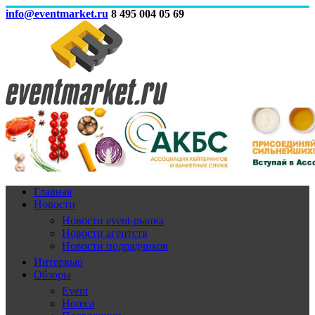
info@eventmarket.ru
8 495 004 05 69
Главная
Новости
Новости event-рынка
Новости агентств
Новости подрядчиков
Интервью
Обзоры
Event
Horeca