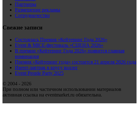
Партнеры
Размещение рекламы
Сотрудничество
Свежие записи
Состоялась Премия «Кейтеринг Года 2026»
Event & MICE-фестиваль «СЦЕНА 2026»
В премии «Кейтеринг Года 2026» появится главная
номинация
Премия «Кейтеринг года» состоится 21 апреля 2026 года
Ивент-завтрак в кругу коллег
Event People Party 2025
© 2004 - 2026
При полном или частичном использовании материалов
активная ссылка на eventmarket.ru обязательна.