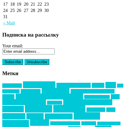
17
18
19
20
21
22
23
24
25
26
27
28
29
30
31
« Май
Подписка на рассылку
Your email:
Метки
event премия
mice
global event forum
horeca
event-прорыв
PR в
Золотой пазл
Top marketing
Информационное партнерство
секторе B2B
Премия СТОЛИЧНЫЙ БАНКЕТ
НАОМ
акмр
Премия Созвездие
бизнес-мероприятия
выездные мероприятия
ведомости
интервью
интересное
выставки
интурмаркет
кейсы
маркетинг
кейтеринг
конкурс
конференция
новости
менеджмент
новости подрядчиков
новый год
новый год экспо