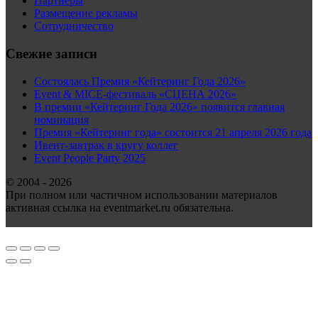
Партнеры
Размещение рекламы
Сотрудничество
Свежие записи
Состоялась Премия «Кейтеринг Года 2026»
Event & MICE-фестиваль «СЦЕНА 2026»
В премии «Кейтеринг Года 2026» появится главная
номинация
Премия «Кейтеринг года» состоится 21 апреля 2026 года
Ивент-завтрак в кругу коллег
Event People Party 2025
© 2004 - 2026
При полном или частичном использовании материалов
активная ссылка на eventmarket.ru обязательна.