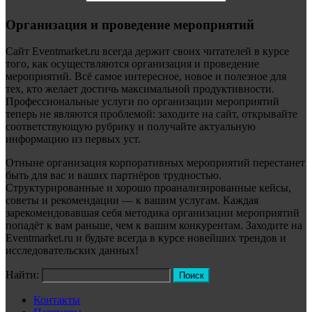
Организация и проведение мероприятий
Сайт Eventmarket.ru всегда держит своих читателей в курсе
того, как осуществляются организация и проведение
мероприятий. Всё самое интересное, новое и полезное для
тех, кто желает достичь максимальной продуктивности.
Профессиональные услуги по организации мероприятий
теперь не являются проблемой: заходите на сайт, открывайте
соответствующую рубрику и получайте актуальную
информацию из первых уст.
Отныне организация корпоративных мероприятий перестанет
быть для вас и ваших партнёров трудностью.
Структурированные и хорошо проанализированные кейсы,
советы и рекомендации — к вашим услугам. Каждая
зарекомендовавшая себя методика организации мероприятий
попадёт к вам раньше, чем к вашим конкурентам. Заходите на
Eventmarket.ru и будьте всегда в курсе новейших трендов и
исследовательских данных!
Найти:
Контакты