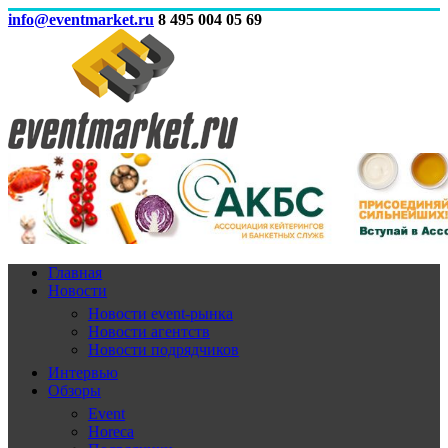
info@eventmarket.ru
8 495 004 05 69
Главная
Новости
Новости event-рынка
Новости агентств
Новости подрядчиков
Интервью
Обзоры
Event
Horeca