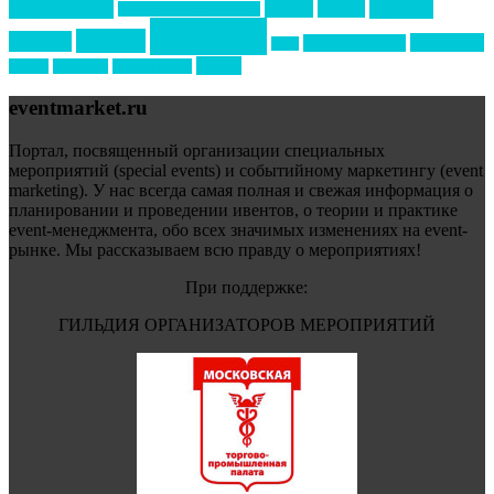
премия
образование
отдых
подарки
организация мероприятий
события
свадьбы
реклама
технологии
спортивный ивент
сочи
форум
туризм
фестиваль
филипп котлер
eventmarket.ru
Портал, посвященный организации специальных
мероприятий (special events) и событийному маркетингу (event
marketing). У нас всегда самая полная и свежая информация о
планировании и проведении ивентов, о теории и практике
event-менеджмента, обо всех значимых изменениях на event-
рынке. Мы рассказываем всю правду о мероприятиях!
При поддержке:
ГИЛЬДИЯ ОРГАНИЗАТОРОВ МЕРОПРИЯТИЙ