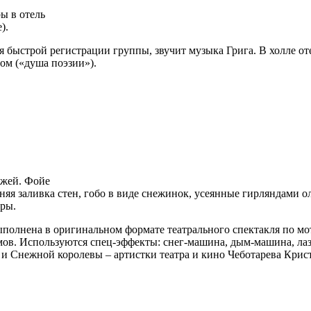
ры в отель
).
ля быстрой регистрации группы, звучит музыка Грига. В холле 
м («душа поэзии»).
джей. Фойе
няя заливка стен, гобо в виде снежинок, усеянные гирляндами 
ары.
ыполнена в оригинальном формате театрального спектакля по м
юмов. Используются спец-эффекты: снег-машина, дым-машина, ла
 и Снежной королевы – артистки театра и кино Чеботарева Крис