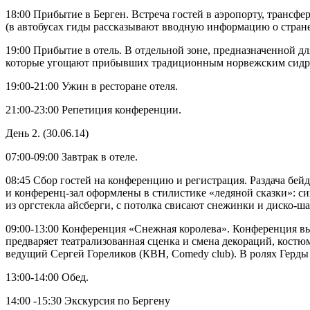
18:00 Прибытие в Берген. Встреча гостей в аэропорту, трансфе
(в автобусах гиды рассказывают вводную информацию о стране
19:00 Прибытие в отель. В отдельной зоне, предназначенной д
которые угощают прибывших традиционным норвежским сидро
19:00-21:00 Ужин в ресторане отеля.
21:00-23:00 Репетиция конференции.
День 2. (30.06.14)
07:00-09:00 Завтрак в отеле.
08:45 Сбор гостей на конференцию и регистрация. Раздача бей
и конференц-зал оформлены в стилистике «ледяной сказки»: си
из оргстекла айсберги, с потолка свисают снежинки и диско-ш
09:00-13:00 Конференция «Снежная королева». Конференция в
предваряет театрализованная сценка и смена декораций, кост
ведущий Сергей Гореликов (КВН, Comedy club). В ролях Герды
13:00-14:00 Обед.
14:00 -15:30 Экскурсия по Бергену