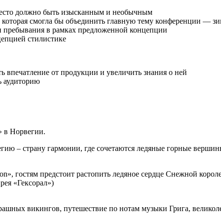
 место должно быть изысканным и необычным
которая смогла бы объединить главную тему конференции — зим
и пребывания в рамках предложенной концепции
цепцией стилистике
 впечатление от продукции и увеличить знания о ней
ь аудиторию
» в Норвегии.
вегию – страну гармонии, где сочетаются ледяные горные верши
on», гостям предстоит растопить ледяное сердце Снежной корол
рея «Гексорал»)
трашных викингов, путешествие по нотам музыки Грига, велико