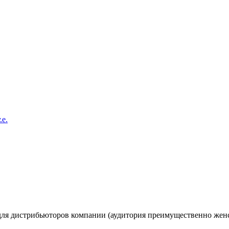
е.
 для дистрибьюторов компании (аудитория преимущественно женс