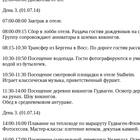
День 3. (01.07.14)
07:00-08:00 Завтрак в отеле.
08:00-09:15 Сбор в лобби отеля. Раздача гостям дождевиков на 
Группу сопровождают аниматоры в шлемах викингов.
08:15-10:30 Трансфер из Бергена в Восс. По дороге гостям расс
10:30-10:50 Посещение водопада. Гости фотографируются и у
водой из бутылочек.
10:50-11:30 Посещение смотровой площадки в отеле Stalheim.
Играет классическая музыка, приветственный фуршет.
11:30-14:00 Посещение деревни викингов Гудваген. Осмотр де
на рунах. Шоу викингов.
Обед в средневековом антураже.
День 3. (01.07.14)
14:00-16:00 Плавание на теплоходе по маршруту Гудваген-Фло
Фотосессия. Мастер-классы: плетение венков, декупаж камней.
16:00-17:00 Посещение сыродельной деревушки Ундердал. Осмо