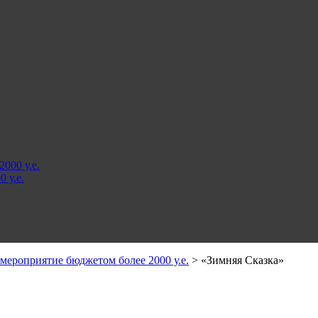
000 у.е.
 у.е.
мероприятие бюджетом более 2000 у.е.
>
«Зимняя Сказка»