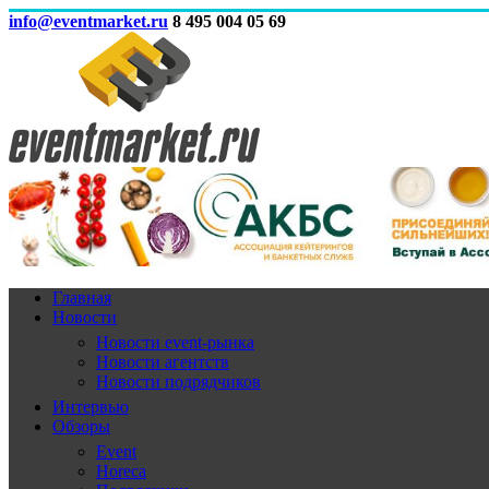
info@eventmarket.ru
8 495 004 05 69
Главная
Новости
Новости event-рынка
Новости агентств
Новости подрядчиков
Интервью
Обзоры
Event
Horeca