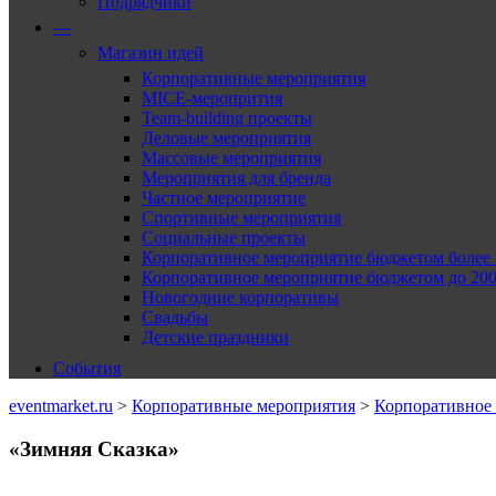
Подрядчики
—
Магазин идей
Корпоративные мероприятия
MICE-меропрития
Team-building проекты
Деловые мероприятия
Массовые мероприятия
Мероприятия для бренда
Частное мероприятие
Спортивные мероприятия
Социальные проекты
Корпоративное мероприятие бюджетом более 2
Корпоративное мероприятие бюджетом до 2000
Новогодние корпоративы
Свадьбы
Детские праздники
События
eventmarket.ru
>
Корпоративные мероприятия
>
Корпоративное 
«Зимняя Сказка»