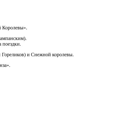
й Королевы».
шампанским).
 поездки.
й Гореликов) и Снежной королевы.
нза».