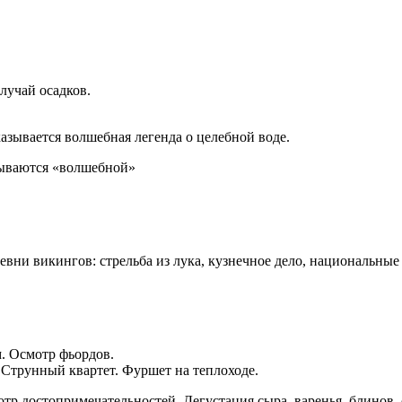
случай осадков.
казывается волшебная легенда о целебной воде.
мываются «волшебной»
ревни викингов: стрельба из лука, кузнечное дело, национальн
м. Осмотр фьордов.
 Струнный квартет. Фуршет на теплоходе.
тр достопримечательностей. Дегустация сыра, варенья, блинов