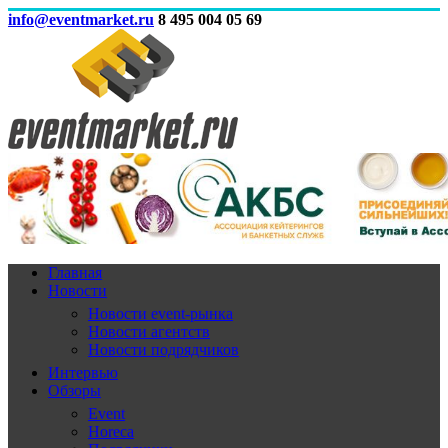
info@eventmarket.ru
8 495 004 05 69
Главная
Новости
Новости event-рынка
Новости агентств
Новости подрядчиков
Интервью
Обзоры
Event
Horeca