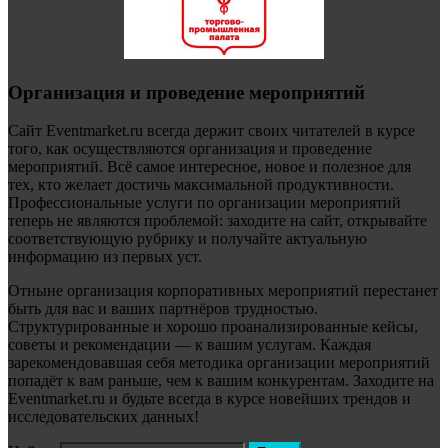
Организация и проведение мероприятий
Сайт Eventmarket.ru всегда держит своих читателей в курсе
того, как осуществляются организация и проведение
мероприятий. Всё самое интересное, новое и полезное для
тех, кто желает достичь максимальной продуктивности.
Профессиональные услуги по организации мероприятий
теперь не являются проблемой: заходите на сайт, открывайте
соответствующую рубрику и получайте актуальную
информацию из первых уст.
Отныне организация корпоративных мероприятий перестанет
быть для вас и ваших партнёров трудностью.
Структурированные и хорошо проанализированные кейсы,
советы и рекомендации — к вашим услугам. Каждая
зарекомендовавшая себя методика организации мероприятий
попадёт к вам раньше, чем к вашим конкурентам. Заходите на
Eventmarket.ru и будьте всегда в курсе новейших трендов и
исследовательских данных!