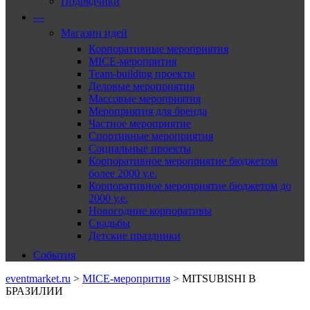
Подрядчики
—
Магазин идей
Корпоративные мероприятия
MICE-меропрития
Team-building проекты
Деловые мероприятия
Массовые мероприятия
Мероприятия для бренда
Частное мероприятие
Спортивные мероприятия
Социальные проекты
Корпоративное мероприятие бюджетом
более 2000 у.е.
Корпоративное мероприятие бюджетом до
2000 у.е.
Новогодние корпоративы
Свадьбы
Детские праздники
События
eventmarket.ru
>
MICE-меропрития
>
MITSUBISHI В
БРАЗИЛИИ