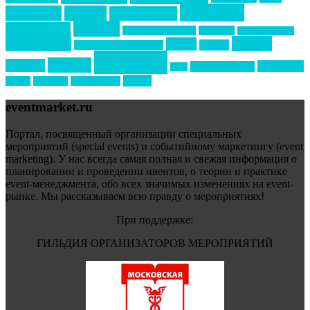
маркетинг
кейтеринг
конкурс
конференция
новости
менеджмент
новости подрядчиков
новый год
новый год экспо
премия
образование
отдых
подарки
организация мероприятий
события
свадьбы
реклама
технологии
спортивный ивент
сочи
форум
туризм
фестиваль
филипп котлер
eventmarket.ru
Портал, посвященный организации специальных
мероприятий (special events) и событийному маркетингу (event
marketing). У нас всегда самая полная и свежая информация о
планировании и проведении ивентов, о теории и практике
event-менеджмента, обо всех значимых изменениях на event-
рынке. Мы рассказываем всю правду о мероприятиях!
При поддержке:
ГИЛЬДИЯ ОРГАНИЗАТОРОВ МЕРОПРИЯТИЙ