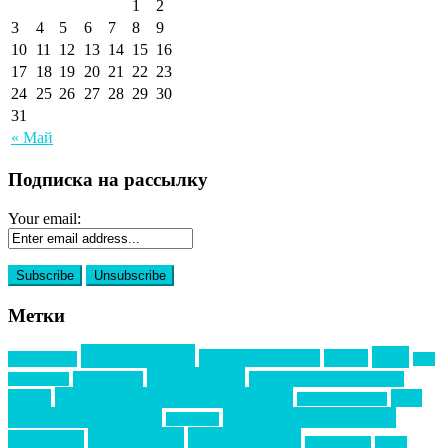
1
2
3
4
5
6
7
8
9
10
11
12
13
14
15
16
17
18
19
20
21
22
23
24
25
26
27
28
29
30
31
« Май
Подписка на рассылку
Your email:
Метки
event премия
mice
global event forum
horeca
event-прорыв
PR в
Золотой пазл
Top marketing
Информационное партнерство
секторе B2B
Премия СТОЛИЧНЫЙ БАНКЕТ
НАОМ
акмр
Премия Созвездие
бизнес-мероприятия
выездные мероприятия
ведомости
интервью
интересное
выставки
интурмаркет
кейсы