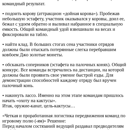
командный результат.
• подоить корову (аттракцион «дойная корова»). Пробежав
небольшую эстафету, участник оказывался у коровы, доил ее,
бежал с удоем обратно и выливал набранное в специальную
емкость. Общий командный удой взвешивали на весах и
фиксировали на табло.
• найти клад. В больших стогах сена участники отрядов
должны были отыскать потерянные слегка перебравшим
ковбоем Джо золотые монеты.
• обскакать соперников (эстафета на палочных конях). Общий
конкурс. Все команды встречались на дистанции, на которой
должны были проявить свое умение быстрой езды. Для
демонстрации способностей каждому отряду был вручен
палочный конь.
• накинуть лассо. Именно на этом этапе командам пришлось
начать «охоту на кактусы».
Итак, оружие-канат, цель-кактусы…
«Четкая и проработанная логистика передвижения команд по
игровому полю (-ям)» Решение:
Перед началом состязаний ведущий раздавал предводителям