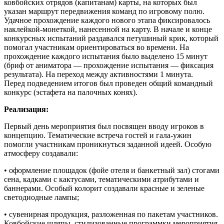
ковбойских отрядов (капитанам) карты, на которых был
указан маршрут передвижения команд по игровому полю.
Удачное прохождение каждого нового этапа фиксировалось
наклейкой-монеткой, нанесенной на карту. В начале и конце
конкурсных испытаний раздавался петушиный крик, который
помогал участникам ориентироваться во времени. На
прохождение каждого испытания было выделено 15 минут
(бриф от аниматора — прохождение испытания — фиксация
результата). На переход между активностями 1 минута.
Перед подведением итогов был проведен общий командный
конкурс (эстафета на палочных конях).
Реализация:
Первый день мероприятия был посвящен вводу игроков в
концепцию. Тематические встреча гостей и гала-ужин
помогли участникам проникнуться заданной идеей. Особую
атмосферу создавали:
• оформление площадок (фойе отеля и банкетный зал) стогами
сена, кадками с кактусами, тематическими атрибутами и
баннерами. Особый колорит создавали красные и зеленые
светодиодные лампы;
• сувенирная продукция, разложенная по пакетам участников.
Ковбойские шляпы, стилизованные программки мероприятия