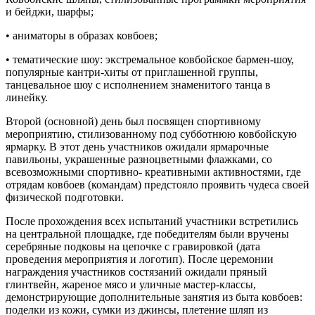
и бейджи, шарфы;
• аниматоры в образах ковбоев;
• тематические шоу: экстремальное ковбойское бармен-шоу,
популярные кантри-хиты от приглашенной группы,
танцевальное шоу с исполнением знаменитого танца в
линейку.
Второй (основной) день был посвящен спортивному
мероприятию, стилизованному под субботнюю ковбойскую
ярмарку. В этот день участников ожидали ярмарочные
павильоны, украшенные разноцветными флажками, со
всевозможными спортивно- креативными активностями, где
отрядам ковбоев (командам) предстояло проявить чудеса своей
физической подготовки.
После прохождения всех испытаний участники встретились
на центральной площадке, где победителям были вручены
серебряные подковы на цепочке с гравировкой (дата
проведения мероприятия и логотип). После церемонии
награждения участников состязаний ожидали пряный
глинтвейн, жареное мясо и уличные мастер-классы,
демонстрирующие дополнительные занятия из быта ковбоев:
поделки из кожи, сумки из джинсы, плетение шляп из