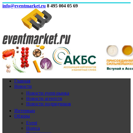
info@eventmarket.ru
8 495 004 05 69
Главная
Новости
Новости event-рынка
Новости агентств
Новости подрядчиков
Интервью
Обзоры
Event
Horeca