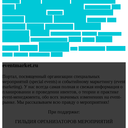
Золотой пазл
Top marketing
Информационное партнерство
секторе B2B
Премия СТОЛИЧНЫЙ БАНКЕТ
НАОМ
акмр
Премия Созвездие
бизнес-мероприятия
выездные мероприятия
ведомости
интервью
интересное
выставки
интурмаркет
кейсы
маркетинг
кейтеринг
конкурс
конференция
новости
менеджмент
новости подрядчиков
новый год
новый год экспо
премия
образование
отдых
подарки
организация мероприятий
события
свадьбы
реклама
технологии
спортивный ивент
сочи
форум
туризм
фестиваль
филипп котлер
eventmarket.ru
Портал, посвященный организации специальных
мероприятий (special events) и событийному маркетингу (event
marketing). У нас всегда самая полная и свежая информация о
планировании и проведении ивентов, о теории и практике
event-менеджмента, обо всех значимых изменениях на event-
рынке. Мы рассказываем всю правду о мероприятиях!
При поддержке:
ГИЛЬДИЯ ОРГАНИЗАТОРОВ МЕРОПРИЯТИЙ