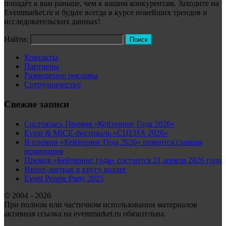
попадёт к вам раньше, чем к вашим конкурентам. Заходите на
Eventmarket.ru и будьте всегда в курсе новейших трендов и
исследовательских данных!
Найти:
Контакты
Партнеры
Размещение рекламы
Сотрудничество
Свежие записи
Состоялась Премия «Кейтеринг Года 2026»
Event & MICE-фестиваль «СЦЕНА 2026»
В премии «Кейтеринг Года 2026» появится главная
номинация
Премия «Кейтеринг года» состоится 21 апреля 2026 года
Ивент-завтрак в кругу коллег
Event People Party 2025
© 2004 - 2026
При полном или частичном использовании материалов
активная ссылка на eventmarket.ru обязательна.