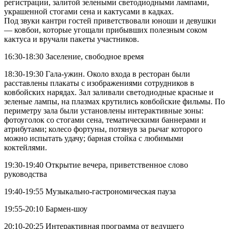
регистрации, залитой зелеными светодиодными лампами,
украшенной стогами сена и кактусами в кадках.
Под звуки кантри гостей приветствовали юноши и девушки
— ковбои, которые угощали прибывших полезным соком
кактуса и вручали пакеты участников.
16:30-18:30 Заселение, свободное время
18:30-19:30 Гала-ужин. Около входа в ресторан были
расставлены плакаты с изображениями сотрудников в
ковбойских нарядах. Зал заливали светодиодные красные и
зеленые лампы, на плазмах крутились ковбойские фильмы. По
периметру зала были установлены интерактивные зоны:
фотоуголок со стогами сена, тематическими баннерами и
атрибутами; колесо фортуны, потянув за рычаг которого
можно испытать удачу; барная стойка с любимыми
коктейлями.
19:30-19:40 Открытие вечера, приветственное слово
руководства
19:40-19:55 Музыкально-гастрономическая пауза
19:55-20:10 Бармен-шоу
20:10-20:25 Интерактивная программа от ведущего