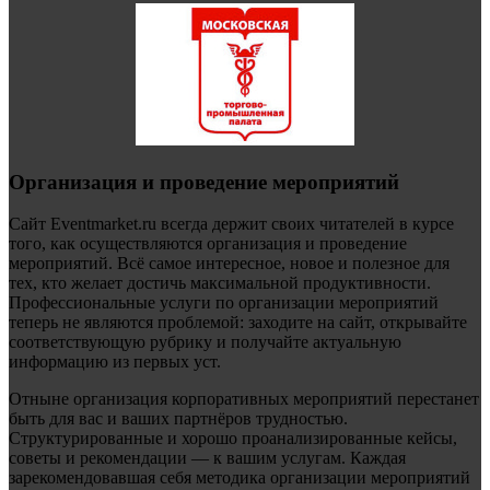
Организация и проведение мероприятий
Сайт Eventmarket.ru всегда держит своих читателей в курсе
того, как осуществляются организация и проведение
мероприятий. Всё самое интересное, новое и полезное для
тех, кто желает достичь максимальной продуктивности.
Профессиональные услуги по организации мероприятий
теперь не являются проблемой: заходите на сайт, открывайте
соответствующую рубрику и получайте актуальную
информацию из первых уст.
Отныне организация корпоративных мероприятий перестанет
быть для вас и ваших партнёров трудностью.
Структурированные и хорошо проанализированные кейсы,
советы и рекомендации — к вашим услугам. Каждая
зарекомендовавшая себя методика организации мероприятий