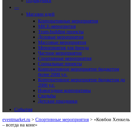
Подрядчики
—
Магазин идей
Корпоративные мероприятия
MICE-меропрития
Team-building проекты
Деловые мероприятия
Массовые мероприятия
Мероприятия для бренда
Частное мероприятие
Спортивные мероприятия
Социальные проекты
Корпоративное мероприятие бюджетом
более 2000 у.е.
Корпоративное мероприятие бюджетом до
2000 у.е.
Новогодние корпоративы
Свадьбы
Детские праздники
События
eventmarket.ru
>
Спортивные мероприятия
>
«Ковбои Хенкель
– всегда на коне»