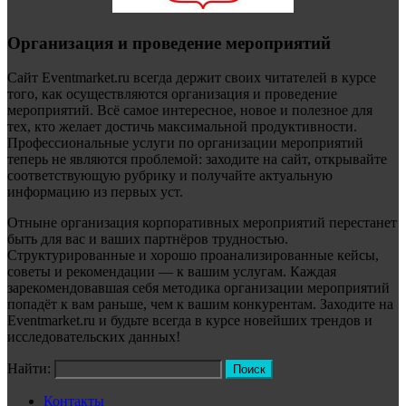
Организация и проведение мероприятий
Сайт Eventmarket.ru всегда держит своих читателей в курсе
того, как осуществляются организация и проведение
мероприятий. Всё самое интересное, новое и полезное для
тех, кто желает достичь максимальной продуктивности.
Профессиональные услуги по организации мероприятий
теперь не являются проблемой: заходите на сайт, открывайте
соответствующую рубрику и получайте актуальную
информацию из первых уст.
Отныне организация корпоративных мероприятий перестанет
быть для вас и ваших партнёров трудностью.
Структурированные и хорошо проанализированные кейсы,
советы и рекомендации — к вашим услугам. Каждая
зарекомендовавшая себя методика организации мероприятий
попадёт к вам раньше, чем к вашим конкурентам. Заходите на
Eventmarket.ru и будьте всегда в курсе новейших трендов и
исследовательских данных!
Найти:
Контакты