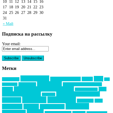
10
11
12
13
14
15
16
17
18
19
20
21
22
23
24
25
26
27
28
29
30
31
« Май
Подписка на рассылку
Your email:
Метки
event премия
mice
global event forum
horeca
event-прорыв
PR в
Золотой пазл
Top marketing
Информационное партнерство
секторе B2B
Премия СТОЛИЧНЫЙ БАНКЕТ
НАОМ
акмр
Премия Созвездие
бизнес-мероприятия
выездные мероприятия
ведомости
интервью
интересное
выставки
интурмаркет
кейсы
маркетинг
кейтеринг
конкурс
конференция
новости
менеджмент
новости подрядчиков
новый год
новый год экспо