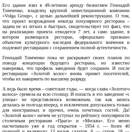
Его здание взял в 49-летнюю аренду бизнесмен Геннадий
Тимченко, владелец крупной инвестиционной компании
«Volga Group», с целью дальнейшей реконструкции. О том,
что проект возрождения некогда популярного ресторана –
задача не из легких и быстрых, свидетельствует тот факт, что
на реализацию проекта отводится 7 лет, а само здание, в
котором размещался ресторан, официально признано
объектом культурного наследия федерального значения и
подлежит реставрации с сохранением полной аутентичности.
Геннадий Тимченко пока не раскрывает своих планов по
поводу концепции будущего ресторана, но известно
наверняка, что профиль заведения будет сохранен. И после
реставрации «Золотой колос» вновь примет посетителей,
чтобы их накормить по высшему разряду.
А ведь было время – советские годы, — когда слава «Золотого
колоса» гремела на всю столицу. И попасть в это заведение «с
улицы» не представлялось возможным, так как запись
делалась за полгода вперед, и исключения допускались только
для иностранных и прочих, очень почетных гостей. Да!
«Золотой колос» ничем не уступал по рейтингу популярности
столичным ресторанам «Прага» и «Москва». Его меню
насчитывало уже в год открытия – 1954 г. — более 40
позиций и включало: 13 видов салатов, 6 — супов, 18 —