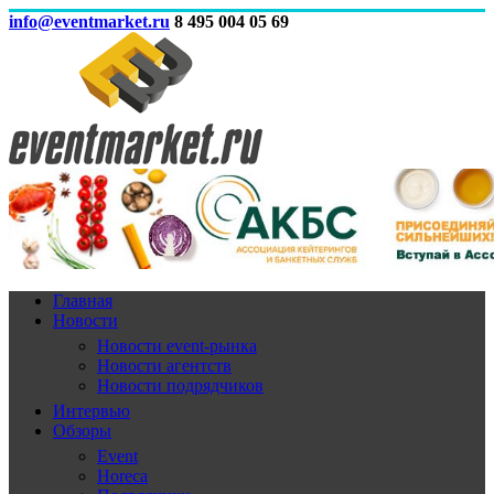
info@eventmarket.ru
8 495 004 05 69
Главная
Новости
Новости event-рынка
Новости агентств
Новости подрядчиков
Интервью
Обзоры
Event
Horeca