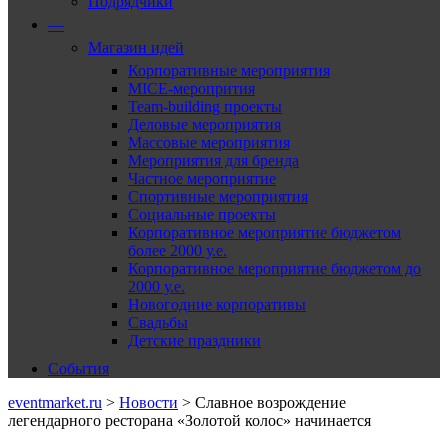
Подрядчики
—
Магазин идей
Корпоративные мероприятия
MICE-меропрития
Team-building проекты
Деловые мероприятия
Массовые мероприятия
Мероприятия для бренда
Частное мероприятие
Спортивные мероприятия
Социальные проекты
Корпоративное мероприятие бюджетом
более 2000 у.е.
Корпоративное мероприятие бюджетом до
2000 у.е.
Новогодние корпоративы
Свадьбы
Детские праздники
События
eventmarket.ru
>
Новости
>
Славное возрождение
легендарного ресторана «Золотой колос» начинается