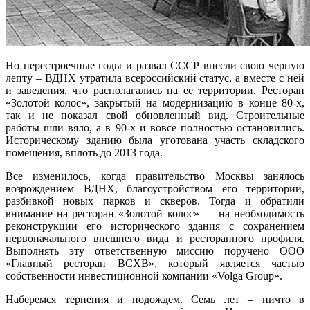
Но перестроечные годы и развал СССР внесли свою черную
лепту – ВДНХ утратила всероссийский статус, а вместе с ней
и заведения, что располагались на ее территории. Ресторан
«Золотой колос», закрытый на модернизацию в конце 80-х,
так и не показал свой обновленный вид. Строительные
работы шли вяло, а в 90-х и вовсе полностью остановились.
Историческому зданию была уготована участь складского
помещения, вплоть до 2013 года.
Все изменилось, когда правительство Москвы занялось
возрождением ВДНХ, благоустройством его территории,
разбивкой новых парков и скверов. Тогда и обратили
внимание на ресторан «Золотой колос» — на необходимость
реконструкции его исторического здания с сохранением
первоначального внешнего вида и ресторанного профиля.
Выполнять эту ответственную миссию поручено ООО
«Главный ресторан ВСХВ», который является частью
собственности инвестиционной компании «Volga Group».
Наберемся терпения и подождем. Семь лет – ничто в