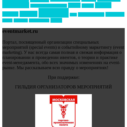
премия
образование
отдых
подарки
организация мероприятий
события
свадьбы
реклама
технологии
спортивный ивент
сочи
форум
туризм
фестиваль
филипп котлер
eventmarket.ru
Портал, посвященный организации специальных
мероприятий (special events) и событийному маркетингу (event
marketing). У нас всегда самая полная и свежая информация о
планировании и проведении ивентов, о теории и практике
event-менеджмента, обо всех значимых изменениях на event-
рынке. Мы рассказываем всю правду о мероприятиях!
При поддержке:
ГИЛЬДИЯ ОРГАНИЗАТОРОВ МЕРОПРИЯТИЙ