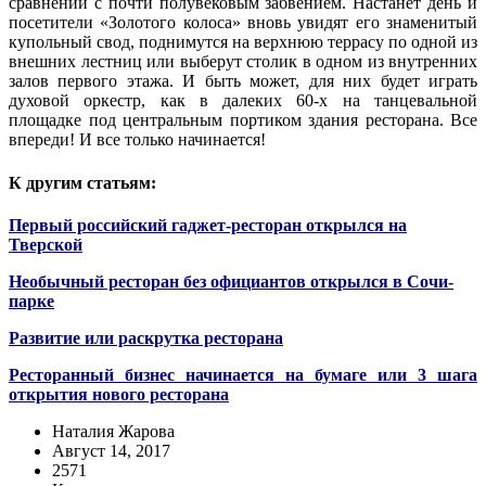
сравнении с почти полувековым забвением. Настанет день и
посетители «Золотого колоса» вновь увидят его знаменитый
купольный свод, поднимутся на верхнюю террасу по одной из
внешних лестниц или выберут столик в одном из внутренних
залов первого этажа. И быть может, для них будет играть
духовой оркестр, как в далеких 60-х на танцевальной
площадке под центральным портиком здания ресторана. Все
впереди! И все только начинается!
К другим статьям:
Первый российский гаджет-ресторан открылся на
Тверской
Необычный ресторан без официантов открылся в Сочи-
парке
Развитие или раскрутка ресторана
Ресторанный бизнес начинается на бумаге или 3 шага
открытия нового ресторана
Наталия Жарова
Август 14, 2017
2571