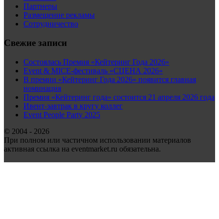
Партнеры
Размещение рекламы
Сотрудничество
Свежие записи
Состоялась Премия «Кейтеринг Года 2026»
Event & MICE-фестиваль «СЦЕНА 2026»
В премии «Кейтеринг Года 2026» появится главная
номинация
Премия «Кейтеринг года» состоится 21 апреля 2026 года
Ивент-завтрак в кругу коллег
Event People Party 2025
© 2004 - 2026
При полном или частичном использовании материалов
активная ссылка на eventmarket.ru обязательна.