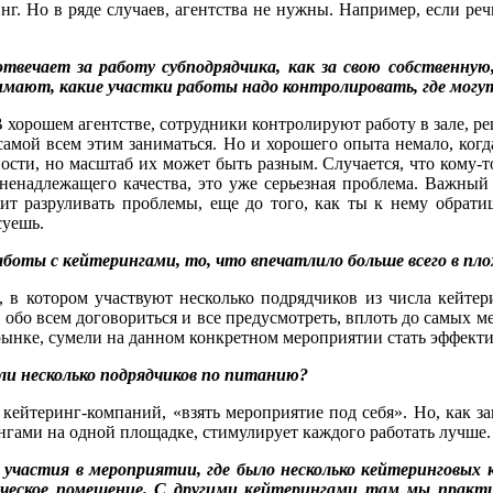
нг. Но в ряде случаев, агентства не нужны. Например, если речь
отвечает за работу субподрядчика, как за свою собственную
нимают, какие участки работы надо контролировать, где мог
В хорошем агентстве, сотрудники контролируют работу в зале, р
ь самой всем этим заниматься. Но и хорошего опыта немало, ког
ти, но масштаб их может быть разным. Случается, что кому-то
ненадлежащего качества, это уже серьезная проблема. Важный 
 разруливать проблемы, еще до того, как ты к нему обратишь
суешь.
боты с кейтерингами, то, что впечатлило больше всего в пло
в котором участвуют несколько подрядчиков из числа кейтерин
 обо всем договориться и все предусмотреть, вплоть до самых ме
рынке, сумели на данном конкретном мероприятии стать эффект
ли несколько подрядчиков по питанию?
кейтеринг-компаний, «взять мероприятие под себя». Но, как з
нгами на одной площадке, стимулирует каждого работать лучше.
т участия в мероприятии, где было несколько кейтеринговых 
еское помещение. С другими кейтерингами там мы практи