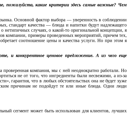
ите, пожалуйста, какие критерии здесь самые важные? Чем
в рынка. Основной фактор выбора — уверенность в соблюдении
рых, стандарт качества — блюда и напитки будут надлежащего
т о нетипичных случаях, о какой-то оригинальной концепции, я
сов компании, примеры проведенных мероприятий, причем тех,
обретает соотношение цены и качества услуги. Но при этом я
боте, и конкурентное ценовое предложение. А из чего еще
а проверенная компания, мы с ней неоднократно работали. Но
ртиться не от того, что ингредиенты были несвежими, а из-за
и», гарантия, что в любых обстоятельствах она не будет хуже
нским причинам не подойдут те или иные блюда. Одни люди
льный сегмент может быть использован для клиентов, лучших