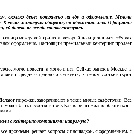
м, сколько денег потрачено на еду и оформление. Мелочи
вор. Хочешь минимума общения, он обеспечит это. Официант
ми, ей далеко не всегда соответствуют.
да, разница между кейтерингом, который позиционирует себя как
еталях оформления. Настоящий премиальный кейтеринг продает
рею, могло повести, а могло и нет. Сейчас рынок в Москве, в
мпании среднего ценового сегмента, в целом соответствуют
 Делают пирожки, заворачивают в такие милые салфеточки. Все
есь может быть несоответствие. Как вариант можно обратиться в
иками.
вовали с кейтеринг-компаниями напрямую?
я все проблемы, решает вопросы с площадкой, с оформлением, с