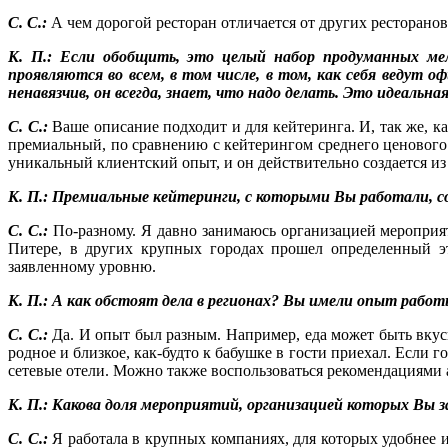
С. С.:
А чем дорогой ресторан отличается от других ресторанов
К. П.: Если обобщить, это целый набор продуманных мел
проявляются во всем, в том числе, в том, как себя ведут
ненавязчив, он всегда, знает, что надо делать. Это идеальна
С. С.:
Ваше описание подходит и для кейтеринга. И, так же, ка
премиальный, по сравнению с кейтерингом среднего ценового
уникальный клиентский опыт, и он действительно создается из
К. П.: Премиальные кейтеринги, с которыми Вы работали, 
С. С.:
По-разному. Я давно занимаюсь организацией мероприяти
Питере, в других крупных городах прошел определенный эт
заявленному уровню.
К. П.: А как обстоят дела в регионах? Вы имели опыт рабо
С. С.:
Да. И опыт был разным. Например, еда может быть вкус
родное и близкое, как-будто к бабушке в гости приехал. Если 
сетевые отели. Можно также воспользоваться рекомендациями 
К. П.: Какова доля мероприятий, организацией которых Вы 
С. С.:
Я работала в крупных компаниях, для которых удобнее и