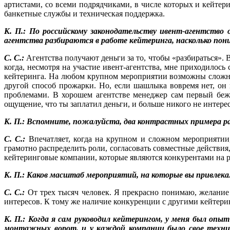
артистами, со всеми подрядчиками, в числе которых и кейтери
банкетные службы и техническая поддержка.
К. П.: По российскому законодательству ивент-агентство 
агентства разбираются в работе кейтеринга, насколько по
С. С.:
Агентства получают деньги за то, чтобы «разбираться». 
когда, несмотря на участие ивент-агентства, мне приходилос
кейтеринга. На любом крупном мероприятии возможны сложнос
другой способ прожарки. Но, если шашлыка вовремя нет, он 
проблемами. В хорошем агентстве менеджер сам первый бежит
ощущение, что ты заплатил деньги, и больше никого не интере
К. П.: Вспомните, пожалуйста, два контрастных примера ра
С. С.:
Впечатляет, когда на крупном и сложном мероприятии, 
грамотно распределить роли, согласовать совместные действия,
кейтеринговые компании, которые являются конкурентами на 
К. П.: Каков масштаб мероприятий, на которые вы привлека
С. С.:
От трех тысяч человек. Я прекрасно понимаю, желание 
интересов. К тому же наличие конкуренции с другими кейтери
К. П.: Когда я сам руководил кейтерингом, у меня был опы
монтажных ворот, и у каждой компании было свое технич