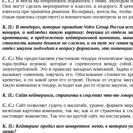
С. С.:
Я могла бы попробовать поработать с ними. Молодым игр
Они могут сделать мероприятие и классно, и недорого. Я ценю
взвесила при принятии решения. Во-первых, хотела бы, чтобы
(такая практика существует) и внимательно посмотрела за их р
К. П.: В тендерах, которые проводит Volvo Group Россия вс
концерн, и наблюдал такую картину: девушка из отдела за
креветками, в предложении кейтеринговой компании, выш
стоимость канапе дешевле не сложно, и он тут же готов пр
отдел закупок подходит к вопросу формально, это потенци
С. С.:
Мы предоставляем участникам тендера техническое задан
пара-тройка игроков, которые и соревнуются между собой
злоупотреблений. Это в правилах западных компаний. Задача 
вызывает сомнения, озвучить его. Обоснование стоимости кр
креветки, и по какой цене его устроят. Польза от отдела з
такую компанию в тендер, исходит как раз от отдела закупок
К. П.: Сайт кейтеринга, страничка в соцсетях что-то гов
С. С.:
Сайт позволяет судить о масштабе, уровне, формате ме
визитная карточка компании, так же, как и ее страничка в со
настоящее знакомство. Так что ни крутой сайт, ни инстаграмм,
К. П.: Кейтеринг продал вам конкретное меню, в котором ук
меню?