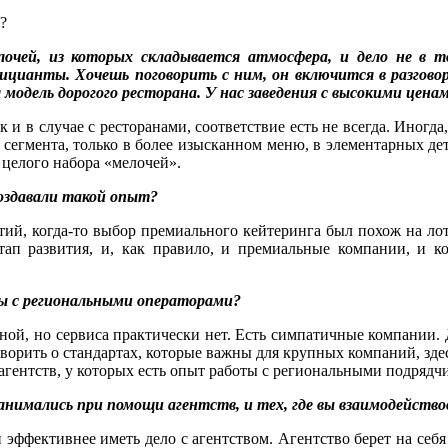
?
очей, из которых складывается атмосфера, и дело не в то
 официанты. Хочешь поговорить с ним, он включится в разго
я модель дорогого ресторана. У нас заведения с высокими цена
к и в случае с ресторанами, соответствие есть не всегда. Иног
 сегмента, только в более изысканном меню, в элементарных д
 целого набора «мелочей».
создавали такой опыт?
й, когда-то выбор премиального кейтеринга был похож на лоте
ап развития, и, как правило, и премиальные компании, и ко
ты с региональными операторами?
ной, но сервиса практически нет. Есть симпатичные компании.
говорить о стандартах, которые важны для крупных компаний, зд
агентств, у которых есть опыт работы с региональными подрядч
занимались при помощи агентств, и тех, где вы взаимодейст
 эффективнее иметь дело с агентством. Агентство берет на себ