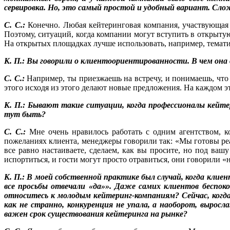
сервировка. Но, это самый простой и удобный вариант. Сл
С. С.:
Конечно. Любая кейтеринговая компания, участвующая в
Поэтому, ситуаций, когда компании могут вступить в открыту
На открытых площадках лучше использовать, например, темати
К. П.: Вы говорили о клиентоориентированности. В чем он
С. С.:
Например, ты приезжаешь на встречу, и понимаешь, что в
этого исходя из этого делают новые предложения. На каждом эт
К. П.: Бывают такие ситуации, когда профессионалы кейте
тут быть?
С. С.:
Мне очень нравилось работать с одним агентством, ко
пожеланиях клиента, менеджеры говорили так: «Мы готовы реа
все равно настаиваете, сделаем, как вы просите, но под ваш
испортиться, и гости могут просто отравиться, они говорили «н
К. П.: В моей собственной практике был случай, когда клиен
все просьбы отвечали «да»». Даже самих клиентов беспок
относитесь к молодым кейтеринг-компаниям? Сейчас, когда
как не странно, конкуренция не упала, а наоборот, вырос
важен срок существования кейтеринга на рынке?