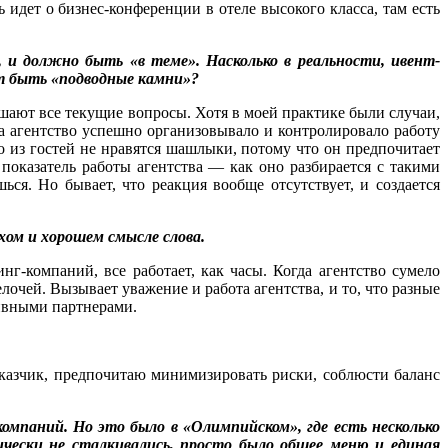
 идет о бизнес-конференции в отеле высокого класса, там есть
, и должно быть «в теме». Насколько в реальности, ивент-
ут быть «подводные камни»?
ешают все текущие вопросы. Хотя в моей практике были случаи,
да агентство успешно организовывало и контролировало работу
 из гостей не нравятся шашлыки, потому что он предпочитает
показатель работы агентства — как оно разбирается с такими
ся. Но бывает, что реакция вообще отсутствует, и создается
хом и хорошем смысле слова.
г-компаний, все работает, как часы. Когда агентство сумело
лочей. Вызывает уважение и работа агентства, и то, что разные
ивными партнерами.
аказчик, предпочитаю минимизировать риски, соблюсти баланс
компаний. Но это было в «Олимпийском», где есть несколько
чески не сталкивались, просто было общее меню и единая