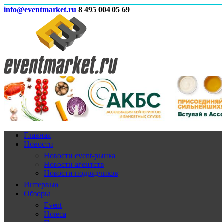
info@eventmarket.ru
8 495 004 05 69
Главная
Новости
Новости event-рынка
Новости агентств
Новости подрядчиков
Интервью
Обзоры
Event
Horeca