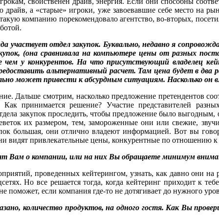
окам, свойственен драйв, энергия. Если они способны соответ
 драйв, а «старые» игроки, уже завоевавшие себе место на рын
 такую компанию порекомендовало агентство, во-вторых, посетил
аботой.
егда участвует отдел закупок. Буквально, недавно я сопрово
купок, (она сравнивала на компьютере цены от разных пост
е чем у конкурентов. На что присутствующий владелец кей
едоставить альтернативный расчет. Там цена будет в два раз
ально может привести к абсурдным ситуациям. Насколько он 
ие. Дальше смотрим, насколько предложение претендентов соотв
. Как принимается решение? Участие представителей разн
отдела закупок проследить, чтобы предложение было выгодным, 
еветок их размером, тем, замороженные они или свежие, звучи
акупок большая, они отлично владеют информацией. Вот вы го
, они видят привлекательные цены, конкурентные по отношению 
орят Вам о компании, или на них Вы обращаете минимум вним
роприятий, проведенных кейтерингом, узнать, как давно они н
цсетях. Но все решается тогда, когда кейтеринг приходит к теб
 не поможет, если компания где-то не дотягивает до нужного уро
азано, количество продуктов, на одного гостя. Как Вы прове