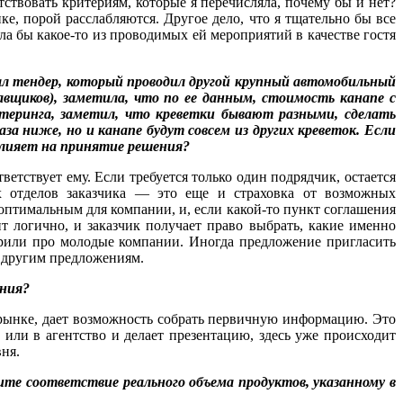
ствовать критериям, которые я перечисляла, почему бы и нет?
ке, порой расслабляются. Другое дело, что я тщательно бы все
а бы какое-то из проводимых ей мероприятий в качестве гостя
ждал тендер, который проводил другой крупный автомобильный
авщиков), заметила, что по ее данным, стоимость канапе с
теринга, заметил, что креветки бывают разными, сделать
а ниже, но и канапе будут совсем из других креветок. Если
влияет на принятие решения?
етствует ему. Если требуется только один подрядчик, остается
ых отделов заказчика — это еще и страховка от возможных
оптимальным для компании, и, если какой-то пункт соглашения
т логично, и заказчик получает право выбрать, какие именно
ворили про молодые компании. Иногда предложение пригласить
к другим предложениям.
ания?
а рынке, дает возможность собрать первичную информацию. Это
е или в агентство и делает презентацию, здесь уже происходит
вня.
рите соответствие реального объема продуктов, указанному в