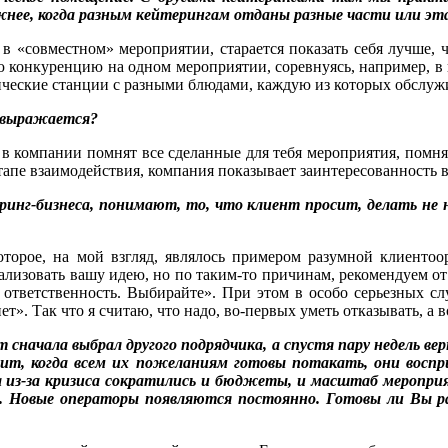
ожнее, когда разным кейтерингам отданы разные части или 
 «совместном» мероприятии, старается показать себя лучше, 
ю конкуренцию на одном мероприятии, соревнуясь, например, в к
ческие станции с разными блюдами, каждую из которых обслужи
а выражается?
 компании помнят все сделанные для тебя мероприятия, помнят,
апе взаимодействия, компания показывает заинтересованность в 
ринг-бизнеса, понимают, то, что клиент просит, делать не н
торое, на мой взгляд, являлось примером разумной клиентоо
лизовать вашу идею, но по таким-то причинам, рекомендуем от 
у ответственность. Выбирайте». При этом в особо серьезных сл
ет». Так что я считаю, что надо, во-первых уметь отказывать, а
т сначала выбрал другого подрядчика, а спустя пару недель ве
оит, когда всем их пожеланиям готовы потакать, они вос
 из-за кризиса сократились и бюджеты, и масштаб мероприят
ла. Новые операторы появляются постоянно. Готовы ли Вы р