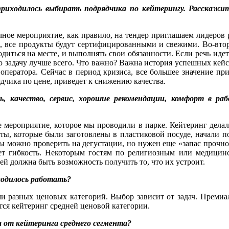
приходилось выбирать подрядчика по кейтерингу. Расскаж
чное мероприятие, как правило, на тендер приглашаем лидеро
ти, все продукты будут сертифицированными и свежими. Во-вто
одиться на месте, и выполнять свои обязанности. Если речь иде
ую задачу лучше всего. Что важно? Важна история успешных кей
ператора. Сейчас в период кризиса, все большее значение при
ядчика по цене, приведет к снижению качества.
, качество, сервис, хорошие рекомендации, комфорт в ра
мероприятие, которое мы проводили в парке. Кейтеринг делал
ы, которые были заготовлены в пластиковой посуде, начали по
ы можно проверить на дегустации, но нужен еще «запас прочност
ает гибкость. Некоторым гостям по религиозным или медици
ей должна быть возможность получить то, что их устроит.
ходилось работать?
и разных ценовых категорий. Выбор зависит от задач. Премиа
ется кейтеринг средней ценовой категории.
а от кейтеринга среднего сегмента?