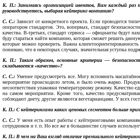
К. П.: Занимаясь организацией ивентов, Вам каждый раз 
руководствуетесь, выбирая кейтеринг-компанию?
С. С.:
Зависит от конкретного проекта. Если проводится типи
оператором стандартов. Это, вопервых, стандарт безопаснос
качества. В-третьих, стандарт сервиса — официанты будут нах
буду стараться найти компанию, которая сможет решить данн
которые можно проверить. Важна клиентоориентированность о
понимаю, что в некоторых случаях, значительная уступка подр
К. П.: Таким образом, основные критерии — безопасность
складывается «качество»?
С. С.:
Умение предусмотреть все. Могу вспомнить масштабное 
мероприятие происходило летом, и было очень жарко. Продукт
несоответствия упаковки температурному режиму. Качество ед
на самом мероприятии. Кроме того, качество предусматрив
соблюдают диету, другие являются вегетарианцами. У всех гост
К. П.: С кейтерингами каких ценовых сегментов больше при
С. С.:
У меня есть опыт работы с кейтеринговыми компаниям
сотрудников и т. п. Но все же в большинстве случаев использу
К. П.: В чем на Ваш взгляд отличие премиального кейтеринг