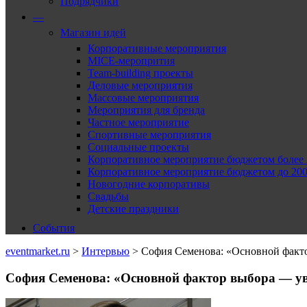
Подрядчики
—
Магазин идей
Корпоративные мероприятия
MICE-меропрития
Team-building проекты
Деловые мероприятия
Массовые мероприятия
Мероприятия для бренда
Частное мероприятие
Спортивные мероприятия
Социальные проекты
Корпоративное мероприятие бюджетом более 2
Корпоративное мероприятие бюджетом до 2000
Новогодние корпоративы
Свадьбы
Детские праздники
События
eventmarket.ru
>
Интервью
>
София Семенова: «Основной факто
София Семенова: «Основной фактор выбора — ув