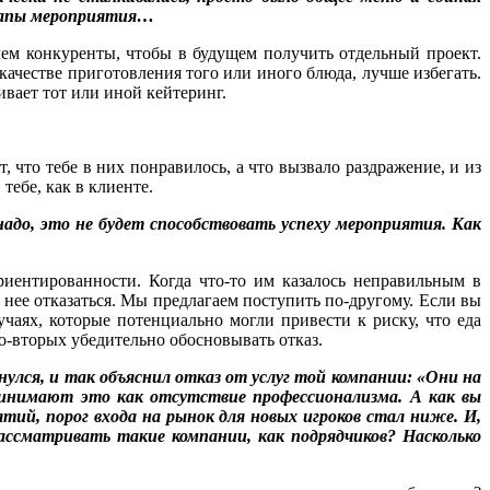
этапы мероприятия…
чем конкуренты, чтобы в будущем получить отдельный проект.
ачестве приготовления того или иного блюда, лучше избегать.
вает тот или иной кейтеринг.
 что тебе в них понравилось, а что вызвало раздражение, и из
тебе, как в клиенте.
адо, это не будет способствовать успеху мероприятия. Как
риентированности. Когда что-то им казалось неправильным в
нее отказаться. Мы предлагаем поступить по-другому. Если вы
учаях, которые потенциально могли привести к риску, что еда
 во-вторых убедительно обосновывать отказ.
рнулся, и так объяснил отказ от услуг той компании: «Они на
принимают это как отсутствие профессионализма. А как вы
ий, порог входа на рынок для новых игроков стал ниже. И,
ассматривать такие компании, как подрядчиков? Насколько