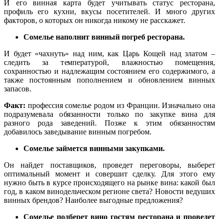
И его винная карта будет учитывать статус ресторана,
профиль его кухни, вкусы посетителей. И много других
факторов, о которых он никогда никому не расскажет.
Сомелье наполнит винный погреб ресторана.
И будет «чахнуть» над ним, как Царь Кощей над златом –
следить за температурой, влажностью помещения,
сохранностью и надлежащим состоянием его содержимого, а
также постоянным пополнением и обновлением винных
запасов.
Факт:
профессия сомелье родом из Франции. Изначально она
подразумевала обязанности только по закупке вина для
разного рода заведений. Позже к этим обязанностям
добавилось заведывание винным погребом.
Сомелье займется винными закупками.
Он найдет поставщиков, проведет переговоры, выберет
оптимальный момент и совершит сделку. Для этого ему
нужно быть в курсе происходящего на рынке вина: какой был
год, в каком винодельческом регионе света? Новости ведуших
винных брендов? Наиболее выгодные предложения?
Сомелье подберет вино гостям ресторана и проведет