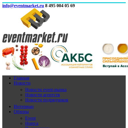
info@eventmarket.ru
8 495 004 05 69
Главная
Новости
Новости event-рынка
Новости агентств
Новости подрядчиков
Интервью
Обзоры
Event
Horeca