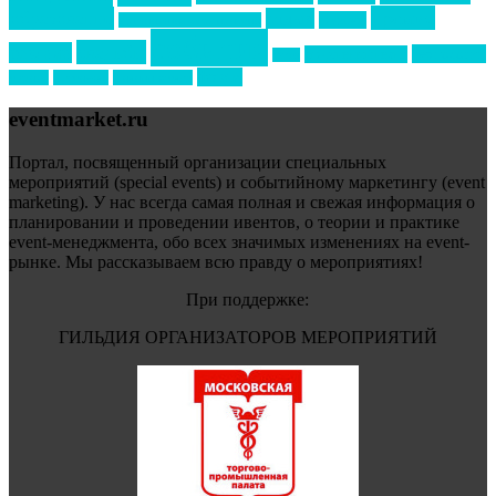
премия
образование
отдых
подарки
организация мероприятий
события
свадьбы
реклама
технологии
спортивный ивент
сочи
форум
туризм
фестиваль
филипп котлер
eventmarket.ru
Портал, посвященный организации специальных
мероприятий (special events) и событийному маркетингу (event
marketing). У нас всегда самая полная и свежая информация о
планировании и проведении ивентов, о теории и практике
event-менеджмента, обо всех значимых изменениях на event-
рынке. Мы рассказываем всю правду о мероприятиях!
При поддержке:
ГИЛЬДИЯ ОРГАНИЗАТОРОВ МЕРОПРИЯТИЙ