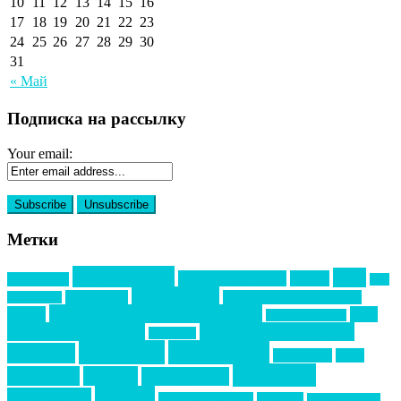
10
11
12
13
14
15
16
17
18
19
20
21
22
23
24
25
26
27
28
29
30
31
« Май
Подписка на рассылку
Your email:
Метки
event премия
mice
global event forum
horeca
event-прорыв
PR в
Золотой пазл
Top marketing
Информационное партнерство
секторе B2B
Премия СТОЛИЧНЫЙ БАНКЕТ
НАОМ
акмр
Премия Созвездие
бизнес-мероприятия
выездные мероприятия
ведомости
интервью
интересное
выставки
интурмаркет
кейсы
маркетинг
кейтеринг
конкурс
конференция
новости
менеджмент
новости подрядчиков
новый год
новый год экспо