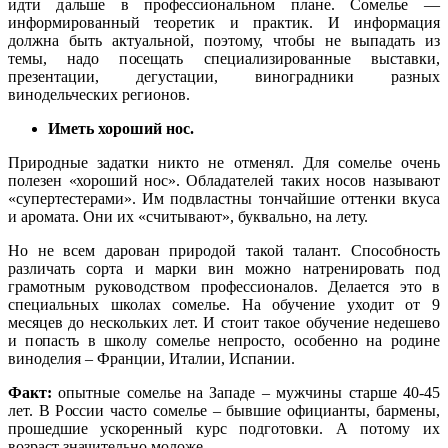
идти дальше в профессиональном плане. Сомелье —
информированный теоретик и практик. И информация
должна быть актуальной, поэтому, чтобы не выпадать из
темы, надо посещать специализированные выставки,
презентации, дегустации, виноградники разных
винодельческих регионов.
Иметь хороший нос.
Природные задатки никто не отменял. Для сомелье очень
полезен «хороший нос». Обладателей таких носов называют
«супертестерами». Им подвластны тончайшие оттенки вкуса
и аромата. Они их «считывают», буквально, на лету.
Но не всем дарован природой такой талант. Способность
различать сорта и марки вин можно натренировать под
грамотным руководством профессионалов. Делается это в
специальных школах сомелье. На обучение уходит от 9
месяцев до нескольких лет. И стоит такое обучение недешево
и попасть в школу сомелье непросто, особенно на родине
виноделия – Франции, Италии, Испании.
Факт:
опытные сомелье на Западе – мужчины старше 40-45
лет. В России часто сомелье – бывшие официанты, бармены,
прошедшие ускоренный курс подготовки. А потому их
возраст значительно моложе.