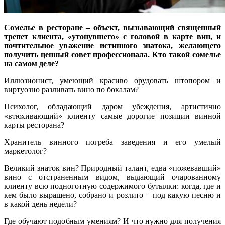
Сомелье в ресторане – объект, вызывающий священный
трепет клиента, «утонувшего» с головой в карте вин, и
почтительное уважение истинного знатока, желающего
получить ценный совет профессионала. Кто такой сомелье
на самом деле?
Иллюзионист, умеющий красиво орудовать штопором и
виртуозно разливать вино по бокалам?
Психолог, обладающий даром убеждения, артистично
«втюхивающий» клиенту самые дорогие позиции винной
карты ресторана?
Хранитель винного погреба заведения и его умелый
маркетолог?
Великий знаток вин? Природный талант, едва «пожевавший»
вино с отстраненным видом, выдающий очарованному
клиенту всю подноготную содержимого бутылки: когда, где и
кем было выращено, собрано и розлито – под какую песню и
в какой день недели?
Где обучают подобным умениям? И что нужно для получения