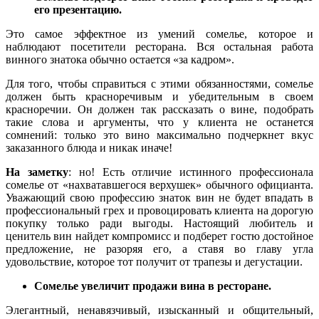
его презентацию.
Это самое эффектное из умений сомелье, которое и
наблюдают посетители ресторана. Вся остальная работа
винного знатока обычно остается «за кадром».
Для того, чтобы справиться с этими обязанностями, сомелье
должен быть красноречивым и убедительным в своем
красноречии. Он должен так рассказать о вине, подобрать
такие слова и аргументы, что у клиента не останется
сомнений: только это вино максимально подчеркнет вкус
заказанного блюда и никак иначе!
На заметку
: но! Есть отличие истинного профессионала
сомелье от «нахватавшегося верхушек» обычного официанта.
Уважающий свою профессию знаток вин не будет впадать в
профессиональный грех и провоцировать клиента на дорогую
покупку только ради выгоды. Настоящий любитель и
ценитель вин найдет компромисс и подберет гостю достойное
предложение, не разоряя его, а ставя во главу угла
удовольствие, которое тот получит от трапезы и дегустации.
Сомелье увеличит продажи вина в ресторане.
Элегантный, ненавязчивый, изысканный и общительный,