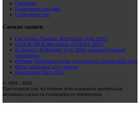
Партнеры
Размещение рекламы
Сотрудничество
Свежие записи
Состоялась Премия «Кейтеринг Года 2026»
Event & MICE-фестиваль «СЦЕНА 2026»
В премии «Кейтеринг Года 2026» появится главная
номинация
Премия «Кейтеринг года» состоится 21 апреля 2026 года
Ивент-завтрак в кругу коллег
Event People Party 2025
© 2004 - 2026
При полном или частичном использовании материалов
активная ссылка на eventmarket.ru обязательна.