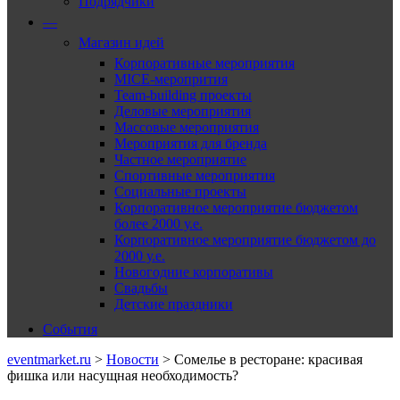
Подрядчики
—
Магазин идей
Корпоративные мероприятия
MICE-меропрития
Team-building проекты
Деловые мероприятия
Массовые мероприятия
Мероприятия для бренда
Частное мероприятие
Спортивные мероприятия
Социальные проекты
Корпоративное мероприятие бюджетом
более 2000 у.е.
Корпоративное мероприятие бюджетом до
2000 у.е.
Новогодние корпоративы
Свадьбы
Детские праздники
События
eventmarket.ru
>
Новости
>
Сомелье в ресторане: красивая
фишка или насущная необходимость?