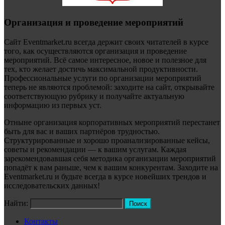
Организация и проведение мероприятий
Сайт Eventmarket.ru всегда держит своих читателей в курсе
того, как осуществляются организация и проведение
мероприятий. Всё самое интересное, новое и полезное для
тех, кто желает достичь максимальной продуктивности.
Профессиональные услуги по организации мероприятий
теперь не являются проблемой: заходите на сайт, открывайте
соответствующую рубрику и получайте актуальную
информацию из первых уст.
Отныне организация корпоративных мероприятий перестанет
быть для вас и ваших партнёров трудностью.
Структурированные и хорошо проанализированные кейсы,
советы и рекомендации — к вашим услугам. Каждая
зарекомендовавшая себя методика организации мероприятий
попадёт к вам раньше, чем к вашим конкурентам. Заходите на
Eventmarket.ru и будьте всегда в курсе новейших трендов и
исследовательских данных!
Найти:
Контакты