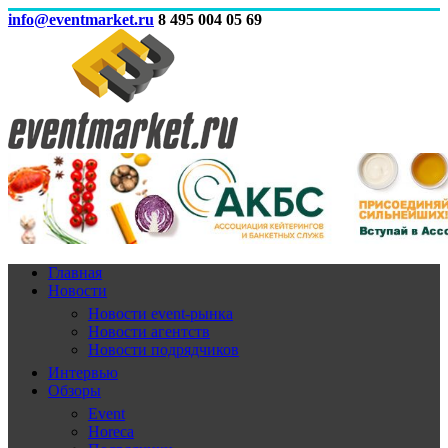
info@eventmarket.ru
8 495 004 05 69
Главная
Новости
Новости event-рынка
Новости агентств
Новости подрядчиков
Интервью
Обзоры
Event
Horeca