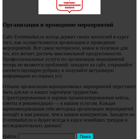
Организация и проведение мероприятий
Сайт Eventmarket.ru всегда держит своих читателей в курсе
того, как осуществляются организация и проведение
мероприятий. Всё самое интересное, новое и полезное для
тех, кто желает достичь максимальной продуктивности.
Профессиональные услуги по организации мероприятий
теперь не являются проблемой: заходите на сайт, открывайте
соответствующую рубрику и получайте актуальную
информацию из первых уст.
Отныне организация корпоративных мероприятий перестанет
быть для вас и ваших партнёров трудностью.
Структурированные и хорошо проанализированные кейсы,
советы и рекомендации — к вашим услугам. Каждая
зарекомендовавшая себя методика организации мероприятий
попадёт к вам раньше, чем к вашим конкурентам. Заходите на
Eventmarket.ru и будьте всегда в курсе новейших трендов и
исследовательских данных!
Найти: