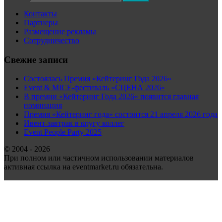
Контакты
Партнеры
Размещение рекламы
Сотрудничество
Свежие записи
Состоялась Премия «Кейтеринг Года 2026»
Event & MICE-фестиваль «СЦЕНА 2026»
В премии «Кейтеринг Года 2026» появится главная
номинация
Премия «Кейтеринг года» состоится 21 апреля 2026 года
Ивент-завтрак в кругу коллег
Event People Party 2025
© 2004 - 2026
При полном или частичном использовании материалов
активная ссылка на eventmarket.ru обязательна.