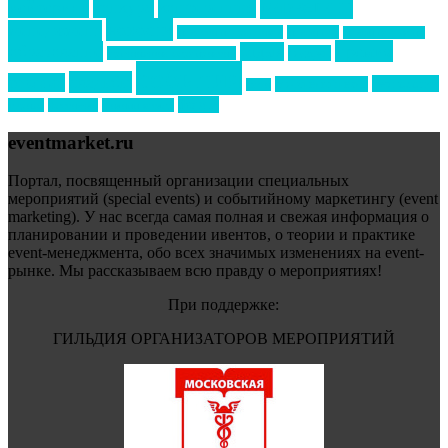
маркетинг
кейтеринг
конкурс
конференция
новости
менеджмент
новости подрядчиков
новый год
новый год экспо
премия
образование
отдых
подарки
организация мероприятий
события
свадьбы
реклама
технологии
спортивный ивент
сочи
форум
туризм
фестиваль
филипп котлер
eventmarket.ru
Портал, посвященный организации специальных
мероприятий (special events) и событийному маркетингу (event
marketing). У нас всегда самая полная и свежая информация о
планировании и проведении ивентов, о теории и практике
event-менеджмента, обо всех значимых изменениях на event-
рынке. Мы рассказываем всю правду о мероприятиях!
При поддержке:
ГИЛЬДИЯ ОРГАНИЗАТОРОВ МЕРОПРИЯТИЙ