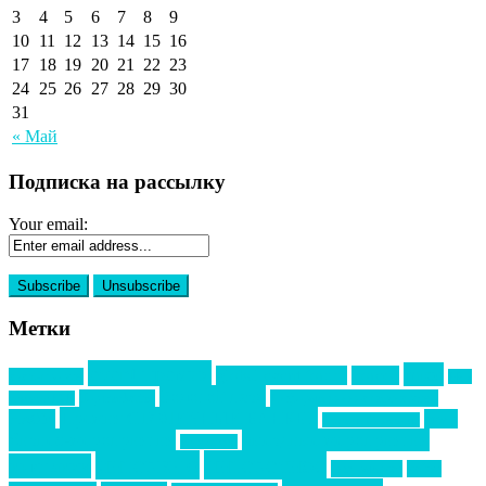
3
4
5
6
7
8
9
10
11
12
13
14
15
16
17
18
19
20
21
22
23
24
25
26
27
28
29
30
31
« Май
Подписка на рассылку
Your email:
Метки
event премия
mice
global event forum
horeca
event-прорыв
PR в
Золотой пазл
Top marketing
Информационное партнерство
секторе B2B
Премия СТОЛИЧНЫЙ БАНКЕТ
НАОМ
акмр
Премия Созвездие
бизнес-мероприятия
выездные мероприятия
ведомости
интервью
интересное
выставки
интурмаркет
кейсы