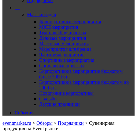
Подрядчики
—
Магазин идей
Корпоративные мероприятия
MICE-меропрития
Team-building проекты
Деловые мероприятия
Массовые мероприятия
Мероприятия для бренда
Частное мероприятие
Спортивные мероприятия
Социальные проекты
Корпоративное мероприятие бюджетом
более 2000 у.е.
Корпоративное мероприятие бюджетом до
2000 у.е.
Новогодние корпоративы
Свадьбы
Детские праздники
События
eventmarket.ru
>
Обзоры
>
Подрядчики
>
Сувенирная
продукция на Event рынке