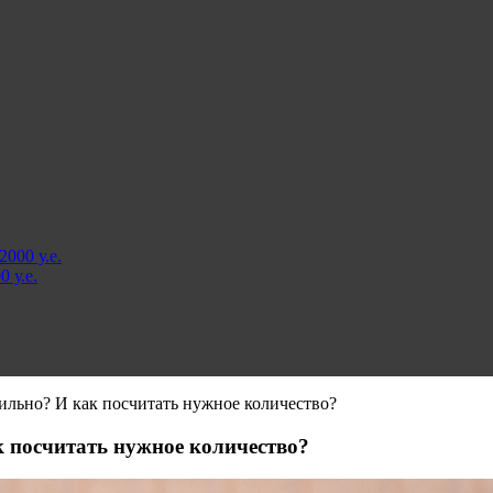
000 у.е.
 у.е.
вильно? И как посчитать нужное количество?
к посчитать нужное количество?