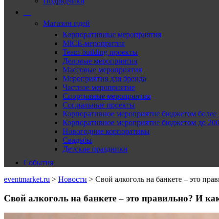
Подрядчики
—
Магазин идей
Корпоративные мероприятия
MICE-меропрития
Team-building проекты
Деловые мероприятия
Массовые мероприятия
Мероприятия для бренда
Частное мероприятие
Спортивные мероприятия
Социальные проекты
Корпоративное мероприятие бюджетом более 2
Корпоративное мероприятие бюджетом до 2000
Новогодние корпоративы
Свадьбы
Детские праздники
События
eventmarket.ru
>
Новости
>
Свой алкоголь на банкете – это пра
Свой алкоголь на банкете – это правильно? И ка