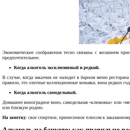
Экономические соображения тесно связаны с желанием принес
предпочтительнее.
Когда алкоголь эксклюзивный и редкий.
В случае, когда заказчик не находит в барном меню рестора
правило, это элитные коллекционные коньяки, вина редких годо
Когда алкоголь самодельный.
Домашнее виноградное вино, самодельная «клюковка» или «мед
или близкую родню.
На заметку
: свое спиртное, принесенное плюсом к заказанном
Алкоголь на банкете: как правильно р