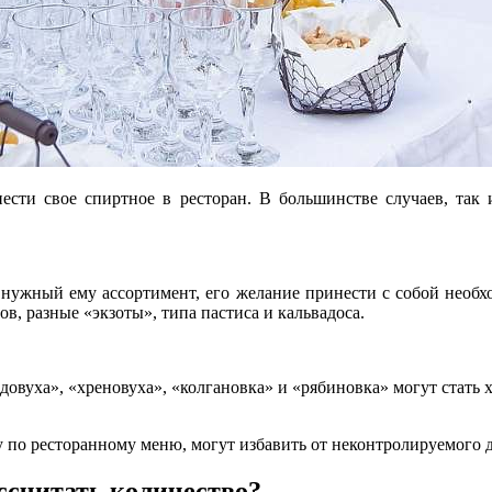
ти свое спиртное в ресторан. В большинстве случаев, так и 
на нужный ему ассортимент, его желание принести с собой необ
в, разные «экзоты», типа пастиса и кальвадоса.
овуха», «хреновуха», «колгановка» и «рябиновка» могут стать х
у по ресторанному меню, могут избавить от неконтролируемого д
ассчитать количество?