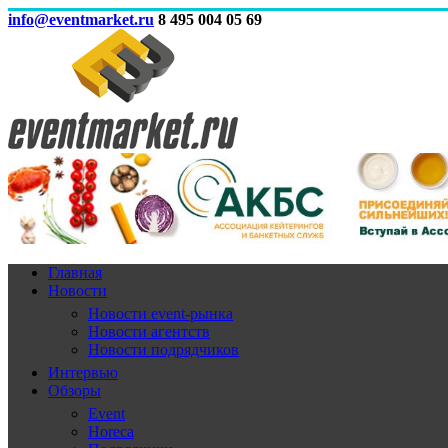
info@eventmarket.ru
8 495 004 05 69
Главная
Новости
Новости event-рынка
Новости агентств
Новости подрядчиков
Интервью
Обзоры
Event
Horeca