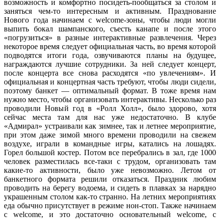
возможность и комфортно посидеть-пообщаться за столом и
заняться чем-то интересным и активным. Празднование
Нового года начинаем с welcome-зоны, чтобы люди могли
выпить бокал шампанского, съесть канапе и после этого
«погрузиться» в разные интерактивные развлечения. Через
некоторое время следует официальная часть, во время которой
подводятся итоги года, озвучиваются планы на будущее,
награждаются лучшие сотрудники. За ней следует концерт,
после концерта все снова расходятся «по увлечениям». И
официальная и концертная часть требуют, чтобы люди сидели,
поэтому банкет — оптимальный формат. В тоже время нам
нужно место, чтобы организовать интерактивы. Несколько раз
проводили Новый год в «Ролл Холл», было здорово, хотя
сейчас места там для нас уже недостаточно. В клубе
«Адмирал» устраивали как зимнее, так и летнее мероприятие,
при этом даже зимой много времени проводили на свежем
воздухе, играли в командные игры, катались на лошадях.
Горел большой костер. Потом все перебрались в зал, где 1000
человек разместилась все-таки с трудом, организовать там
какие-то активности, было уже невозможно. Летом от
банкетного формата решили отказаться. Праздник любим
проводить на берегу водоема, и сидеть в плавках за нарядно
украшенным столом как-то странно. На летних мероприятиях
еда обычно присутствует в режиме нон-стоп. Также начинаем
с welcome, и это достаточно основательный welcome, с