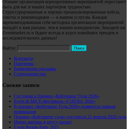
Отныне организация корпоративных мероприятий перестанет
быть для вас и ваших партнёров трудностью.
Структурированные и хорошо проанализированные кейсы,
советы и рекомендации — к вашим услугам. Каждая
зарекомендовавшая себя методика организации мероприятий
попадёт к вам раньше, чем к вашим конкурентам. Заходите на
Eventmarket.ru и будьте всегда в курсе новейших трендов и
исследовательских данных!
Найти:
Контакты
Партнеры
Размещение рекламы
Сотрудничество
Свежие записи
Состоялась Премия «Кейтеринг Года 2026»
Event & MICE-фестиваль «СЦЕНА 2026»
В премии «Кейтеринг Года 2026» появится главная
номинация
Премия «Кейтеринг года» состоится 21 апреля 2026 года
Ивент-завтрак в кругу коллег
Event People Party 2025