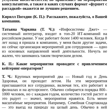
консультантов, а также в каких случаях формат «фуршет с
рассадкой» окажется не лучшим решением.
Кирилл Погодин (К. П.):
Расскажите, пожалуйста, о Вашей
компании.
Татьяна Чаркина (Т. Ч.):
«Инфосистемы Джет» —
системный интегратор, входит в топ-20 ИТ-компаний на
российском рынке. У нас работает более 1400 человек. Когда 8
лет назад я пришла в компанию, у меня были другие задачи,
но сейчас организация мероприятий для сотрудников — одно
из основных направлений моей деятельности. Ничуть не
жалею, что занимаюсь таким творческим делом.
К. П.: Какие мероприятия проводите с привлечением
кейтеринг-операторов?
Т. Ч.
: Крупных мероприятий два — Новый год и День
Здоровья, он проходит летом. На эти мероприятия
приглашаются все сотрудники, включая тех, кто работает в
филиалах и на аутсорсинге. Обычно собирается порядка 800–
1000 человек, но с каждым годом, количество гостей растет и
это радует — значит, мероприятия нравятся. Есть менее
масштабные мероприятия. Например, Семейная Спартакиада
— это выезд на природу на целый день. Обычно в ней