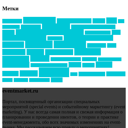
Метки
event премия
mice
global event forum
horeca
event-прорыв
PR в
Золотой пазл
Top marketing
Информационное партнерство
секторе B2B
Премия СТОЛИЧНЫЙ БАНКЕТ
НАОМ
акмр
Премия Созвездие
бизнес-мероприятия
выездные мероприятия
ведомости
интервью
интересное
выставки
интурмаркет
кейсы
маркетинг
кейтеринг
конкурс
конференция
новости
менеджмент
новости подрядчиков
новый год
новый год экспо
премия
образование
отдых
подарки
организация мероприятий
события
свадьбы
реклама
технологии
спортивный ивент
сочи
форум
туризм
фестиваль
филипп котлер
eventmarket.ru
Портал, посвященный организации специальных
мероприятий (special events) и событийному маркетингу (event
marketing). У нас всегда самая полная и свежая информация о
планировании и проведении ивентов, о теории и практике
event-менеджмента, обо всех значимых изменениях на event-
рынке. Мы рассказываем всю правду о мероприятиях!