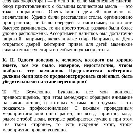
себя как экоресторан — в меню не было майонезных салатов,
блюд приготовленных с большим количеством масла — это
тоже понравилось. Очень много деталей повлияло на
впечатление. Удачно были расставлены столы, организовано
пространство, не было очередей за напитками, то ли они
быстрее разливались, то ли просто точки раздачи были более
удобно расположены. Ассортимент напитков был достаточно
широкий, например, включал даже сидр. Например, на День
открытых дверей кейтеринг привез для детей маленькие
симпатичные сувениры и необычно украсил столы.
К. П.
Одного доверия к человеку, которого вы хорошо
знаете, все же было, наверное, недостаточно, чтобы
выбрать эту компанию. Представители кейтеринга
должны были как-то продемонстрировать свой опыт, быть
убедительными на этапе переговоров?
Т. Ч
.: Безусловно. Буквально все мои вопросы
предвосхищались, при этом менеджеры обращали внимание
на такие детали, о которых я сама не подумала —это
показатель профессионализма. С каждым проведенным
мероприятием мой опыт растет, но всегда приятно, когда
рядом с тобой люди, которые разбираются лучше и при этом
«на твоей стороне», то есть искренне хотят, чтобы
мероприятие прошло успешно.