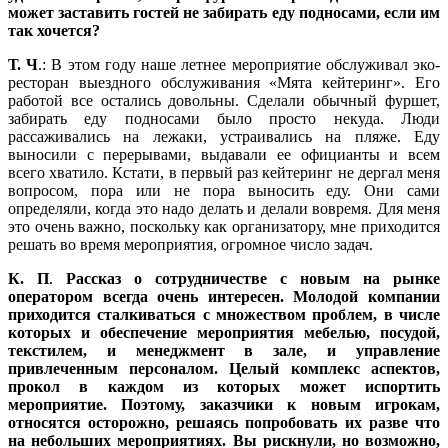
может заставить гостей не забирать еду подносами, если им
так хочется?
Т. Ч
.: В этом году наше летнее мероприятие обслуживал эко-
ресторан выездного обслуживания «Мята кейтеринг». Его
работой все остались довольны. Сделали обычный фуршет,
забирать еду подносами было просто некуда. Люди
рассаживались на лежаки, устраивались на пляже. Еду
выносили с перерывами, выдавали ее официанты и всем
всего хватило. Кстати, в первый раз кейтеринг не дергал меня
вопросом, пора или не пора выносить еду. Они сами
определяли, когда это надо делать и делали вовремя. Для меня
это очень важно, поскольку как организатору, мне приходится
решать во время мероприятия, огромное число задач.
К. П
.
Рассказ о сотрудничестве с новым на рынке
оператором всегда очень интересен. Молодой компании
приходится сталкиваться с множеством проблем, в числе
которых и обеспечение мероприятия мебелью, посудой,
текстилем, и менеджмент в зале, и управление
привлеченным персоналом. Целый комплекс аспектов,
прокол в каждом из которых может испортить
мероприятие. Поэтому, заказчики к новым игрокам,
относятся осторожно, решаясь попробовать их разве что
на небольших мероприятиях. Вы рискнули, но возможно,