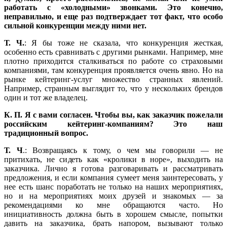
работать с «холодными» звонками. Это конечно,
неправильно, и еще раз подтверждает тот факт, что особо
сильной конкуренции между ними нет.
Т. Ч.
: Я бы тоже не сказала, что конкуренция жесткая,
особенно есть сравнивать с другими рынками. Например, мне
плотно приходится сталкиваться по работе со страховыми
компаниями, там конкуренция проявляется очень явно. Но на
рынке кейтеринг-услуг множество странных явлений.
Например, странным выглядит то, что у нескольких брендов
один и тот же владелец.
К. П.
Я с вами согласен. Чтобы вы, как заказчик пожелали
российским кейтеринг-компаниям? Это наш
традиционный вопрос.
Т. Ч
.: Возвращаясь к тому, о чем мы говорили — не
притихать, не сидеть как «кролики в норе», выходить на
заказчика. Лично я готова разговаривать и рассматривать
предложения, и если компания сумеет меня заинтересовать, у
нее есть шанс поработать не только на наших мероприятиях,
но и на мероприятиях моих друзей и знакомых — за
рекомендациями ко мне обращаются часто. Но
инициативность должна быть в хорошем смысле, попытки
давить на заказчика, брать напором, вызывают только