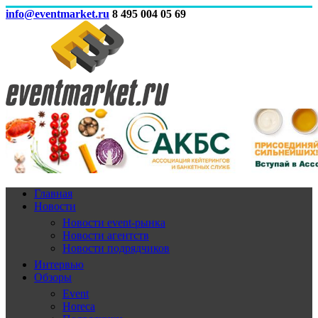
info@eventmarket.ru
8 495 004 05 69
Главная
Новости
Новости event-рынка
Новости агентств
Новости подрядчиков
Интервью
Обзоры
Event
Horeca