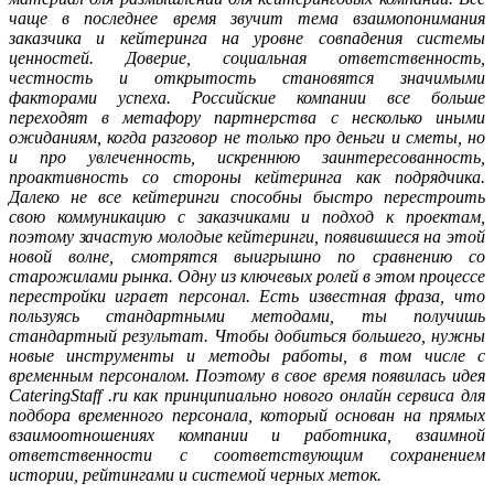
чаще в последнее время звучит тема взаимопонимания
заказчика и кейтеринга на уровне совпадения системы
ценностей. Доверие, социальная ответственность,
честность и открытость становятся значимыми
факторами успеха. Российские компании все больше
переходят в метафору партнерства с несколько иными
ожиданиям, когда разговор не только про деньги и сметы, но
и про увлеченность, искреннюю заинтересованность,
проактивность со стороны кейтеринга как подрядчика.
Далеко не все кейтеринги способны быстро перестроить
свою коммуникацию с заказчиками и подход к проектам,
поэтому зачастую молодые кейтеринги, появившиеся на этой
новой волне, смотрятся выигрышно по сравнению со
старожилами рынка. Одну из ключевых ролей в этом процессе
перестройки играет персонал. Есть известная фраза, что
пользуясь стандартными методами, ты получишь
стандартный результат. Чтобы добиться большего, нужны
новые инструменты и методы работы, в том числе с
временным персоналом. Поэтому в свое время появилась идея
CateringStaff .ru как принципиально нового онлайн сервиса для
подбора временного персонала, который основан на прямых
взаимоотношениях компании и работника, взаимной
ответственности с соответствующим сохранением
истории, рейтингами и системой черных меток.