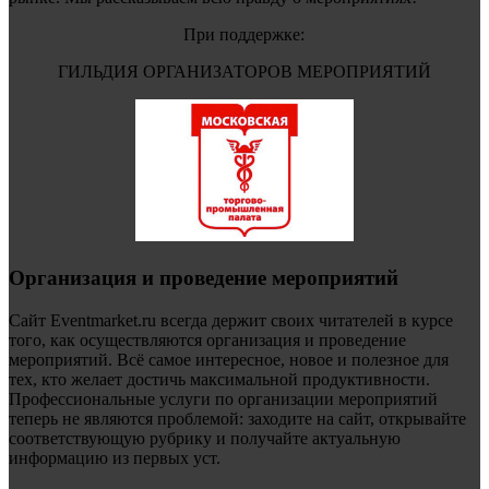
При поддержке:
ГИЛЬДИЯ ОРГАНИЗАТОРОВ МЕРОПРИЯТИЙ
Организация и проведение мероприятий
Сайт Eventmarket.ru всегда держит своих читателей в курсе
того, как осуществляются организация и проведение
мероприятий. Всё самое интересное, новое и полезное для
тех, кто желает достичь максимальной продуктивности.
Профессиональные услуги по организации мероприятий
теперь не являются проблемой: заходите на сайт, открывайте
соответствующую рубрику и получайте актуальную
информацию из первых уст.