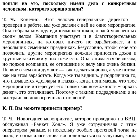
пошли на это, поскольку имели дело с конкретным
человеком, которого хорошо знали?
Т. Ч.
: Конечно. Этот человек–генеральный директор —
проверен в работе, мы уже делали с ней не одно мероприятие.
Она собрала команду единомышленников, людей увлеченных
своим делом. Компания участвует и в благотворительных
мероприятиях, на которых ничего не зарабатывает, и в
небольших семейных праздниках. Безусловно, чтобы себе это
позволить, другие мероприятия должны приносить доход и
крупные заказчики у них тоже есть. Она занимается бизнесом,
но подход компании, ее отношение к делу мне очень близки.
Первое о чем они думают — как сделать хорошо, а уже потом,
как на этом заработать. Когда же ты видишь, у подрядчика то,
что называется «доллары в глазах», когда понимаешь, что твое
мероприятие интересует его только как возможность «сорвать
денег», это отталкивает. Поэтому с такими подрядчиками я не
выстраиваю долгосрочных отношений.
К. П. Вы можете привести пример?
Т. Ч
.: Новогоднее мероприятие, которое проходило на ВВЦ,
обслуживал «Банкет Холл». Я уже сотрудничала с этим
оператором раньше, и поскольку особых претензий тогда не
было, и согласилась снова воспользоваться их услугами, когда