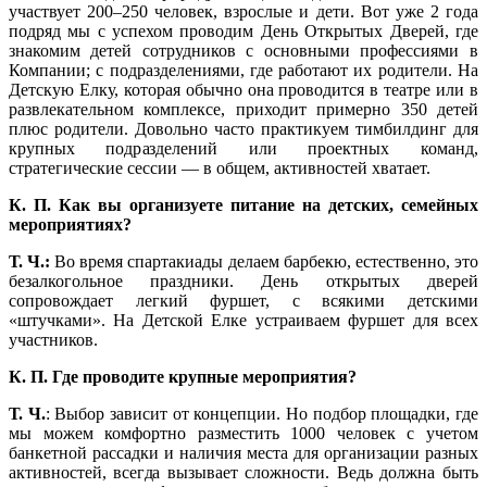
участвует 200–250 человек, взрослые и дети. Вот уже 2 года
подряд мы с успехом проводим День Открытых Дверей, где
знакомим детей сотрудников с основными профессиями в
Компании; с подразделениями, где работают их родители. На
Детскую Елку, которая обычно она проводится в театре или в
развлекательном комплексе, приходит примерно 350 детей
плюс родители. Довольно часто практикуем тимбилдинг для
крупных подразделений или проектных команд,
стратегические сессии — в общем, активностей хватает.
К. П.
Как вы организуете питание на детских, семейных
мероприятиях?
Т. Ч.:
Во время спартакиады делаем барбекю, естественно, это
безалкогольное праздники. День открытых дверей
сопровождает легкий фуршет, с всякими детскими
«штучками». На Детской Елке устраиваем фуршет для всех
участников.
К. П. Где проводите крупные мероприятия?
Т. Ч.
: Выбор зависит от концепции. Но подбор площадки, где
мы можем комфортно разместить 1000 человек с учетом
банкетной рассадки и наличия места для организации разных
активностей, всегда вызывает сложности. Ведь должна быть