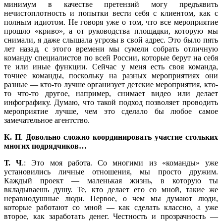
минимум в качестве претензий могу предъявить
нечистоплотность и попытки вести себя с клиентом, как с
полным идиотом. Не говоря уже о том, что все мероприятие
прошло «криво», а от руководства площадки, которую мы
снимали, я даже слышала угрозы в свой адрес. Это было пять
лет назад, с этого времени мы сумели собрать отличную
команду специалистов по всей России, которые берут на себя
те или иные функции. Сейчас у меня есть своя команда,
точнее команды, поскольку на разных мероприятиях они
разные — кто-то лучше организует детские мероприятия, кто-
то что-то другое, например, снимает видео или делает
инфографику. Думаю, что такой подход позволяет проводить
мероприятие лучше, чем это сделало бы любое самое
замечательное агентство.
К. П
.
Довольно сложно координировать участие стольких
многих подрядчиков…
Т. Ч
.: Это моя работа. Со многими из «команды» уже
установились личные отношения, мы просто дружим.
Каждый проект — маленькая жизнь, в которую ты
вкладываешь душу. Те, кто делает его со мной, такие же
неравнодушные люди. Первое, о чем мы думают люди,
которые работают со мной — как сделать классно, а уже
второе, как заработать денег. Честность и прозрачность —