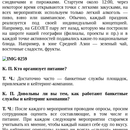
сэндвичами и пирожками. Стартуем около 12:00, через
некоторое время открываются точки с легкими закусками, на
всех мероприятиях используем только легкий алкоголь —
пиво, вино или шампанское. Обычно, каждый праздник
реализуется под своей индивидуальной концепцией.
Например, на GEOJET пару лет назад, которую мы построили
на широте нашей географии (филиалы, проекты и пр.) и в
каждой точке активностей подавались какие-то национальные
блюда. Например, в зоне Средней Aзии — зеленый чай,
восточные сладости, фрукты.
К. П.
Кто организует питание?
Т. Ч.
: Достаточно часто — банкетные службы площадок,
привлекаем и кейтеринг-компании.
К. П.
Довольны ли вы тем, как работают банкетные
службы и кейтеринг компании?
Т. Ч
.: После каждого мероприятия проводим опросы, просим
сотрудников оценить все составляющие, в том числе и
питание. При каждом следующем мероприятии стараемся
учитывать их мнение, чтобы каждый нашел себе еду по вкусу.
Но кейтеринг-операторы далеко не всегда «слышат» мнение