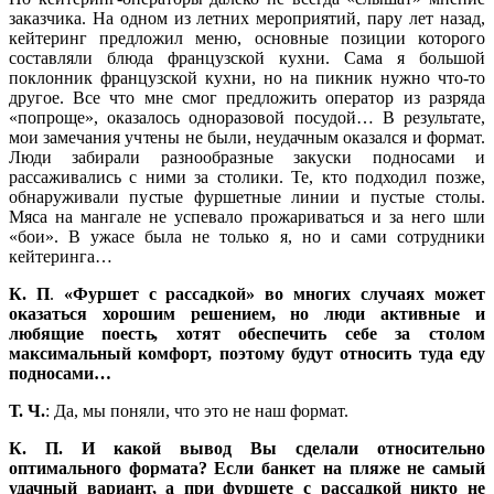
заказчика. На одном из летних мероприятий, пару лет назад,
кейтеринг предложил меню, основные позиции которого
составляли блюда французской кухни. Сама я большой
поклонник французской кухни, но на пикник нужно что-то
другое. Все что мне смог предложить оператор из разряда
«попроще», оказалось одноразовой посудой… В результате,
мои замечания учтены не были, неудачным оказался и формат.
Люди забирали разнообразные закуски подносами и
рассаживались с ними за столики. Те, кто подходил позже,
обнаруживали пустые фуршетные линии и пустые столы.
Мяса на мангале не успевало прожариваться и за него шли
«бои». В ужасе была не только я, но и сами сотрудники
кейтеринга…
К. П
.
«Фуршет с рассадкой» во многих случаях может
оказаться хорошим решением, но люди активные и
любящие поесть, хотят обеспечить себе за столом
максимальный комфорт, поэтому будут относить туда еду
подносами…
Т. Ч.
: Да, мы поняли, что это не наш формат.
К. П.
И какой вывод Вы сделали относительно
оптимального формата? Если банкет на пляже не самый
удачный вариант, а при фуршете с рассадкой никто не