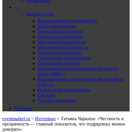
Подрядчики
—
Магазин идей
Корпоративные мероприятия
MICE-меропрития
Team-building проекты
Деловые мероприятия
Массовые мероприятия
Мероприятия для бренда
Частное мероприятие
Спортивные мероприятия
Социальные проекты
Корпоративное мероприятие бюджетом
более 2000 у.е.
Корпоративное мероприятие бюджетом до
2000 у.е.
Новогодние корпоративы
Свадьбы
Детские праздники
События
eventmarket.ru
>
Интервью
>
Татьяна Чаркина: «Честность и
прозрачность — главный показатель, что подрядчику можно
доверять»