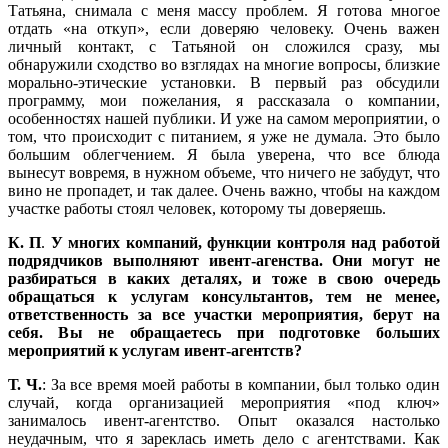
Татьяна, снимала с меня массу проблем. Я готова многое
отдать «на откуп», если доверяю человеку. Очень важен
личный контакт, с Татьяной он сложился сразу, мы
обнаружили сходство во взглядах на многие вопросы, близкие
морально-этические установки. В первый раз обсудили
программу, мои пожелания, я рассказала о компании,
особенностях нашей публики. И уже на самом мероприятии, о
том, что происходит с питанием, я уже не думала. Это было
большим облегчением. Я была уверена, что все блюда
вынесут вовремя, в нужном объеме, что ничего не забудут, что
вино не пропадет, и так далее. Очень важно, чтобы на каждом
участке работы стоял человек, которому ты доверяешь.
К. П
.
У многих компаний, функции контроля над работой
подрядчиков выполняют ивент-агенства. Они могут не
разбираться в каких деталях, и тоже в свою очередь
обращаться к услугам консультантов, тем не менее,
ответственность за все участки мероприятия, берут на
себя. Вы не обращаетесь при подготовке больших
мероприятий к услугам ивент-агентств?
Т. Ч.
: За все время моей работы в компании, был только один
случай, когда организацией мероприятия «под ключ»
занималось ивент-агентство. Опыт оказался настолько
неудачным, что я зареклась иметь дело с агентствами. Как