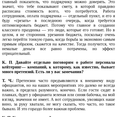
главный показатель, что подрядчику можно доверять. Это
значит, что тебе показывают смету, в которой правдиво
расписана стоимость всего, что потребуется. Работа
сотрудников, оплата подрядчика — отдельный пункт, и его я
буду «срезать» в последнюю очередь, когда требуется
оптимизировать бюджет. Потому что главное в создании
классного праздника — это люди, которые его готовят. Но в
целом, я не сторонник урезания бюджета, поскольку очень
легко перейти тонкую грань, когда борьба за экономию самым
прямым образом, скажется на качестве. Тогда получится, что
немалые деньги все равно потрачены, но эффект
отрицательный.
К. П
.
Давайте отдельно поговорим о работе персонала
кейтеринг— компаний, к которому, как известно, бывает
много претензий. Есть ли у вас замечания?
Т. Ч.
: Претензии часто предъявляются к внешнему виду
официантов, но на наших мероприятиях это далеко не всегда
важно, в пределах разумного, конечно. Если гости сидят в
плавках, будет у официанта зеленая или синяя бабочка, на мой
взгляд, значения не имеет. А вот сотрудников, увозящих наше
вино, за руку хватали, не могу сказать, что часто, но такое
бывало. И это гораздо более важная проблема.