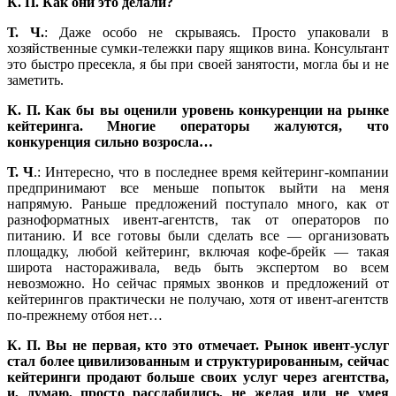
К. П.
Как они это делали?
Т. Ч.
: Даже особо не скрываясь. Просто упаковали в
хозяйственные сумки-тележки пару ящиков вина. Консультант
это быстро пресекла, я бы при своей занятости, могла бы и не
заметить.
К. П. Как бы вы оценили уровень конкуренции на рынке
кейтеринга. Многие операторы жалуются, что
конкуренция сильно возросла…
Т. Ч
.: Интересно, что в последнее время кейтеринг-компании
предпринимают все меньше попыток выйти на меня
напрямую. Раньше предложений поступало много, как от
разноформатных ивент-агентств, так от операторов по
питанию. И все готовы были сделать все — организовать
площадку, любой кейтеринг, включая кофе-брейк — такая
широта настораживала, ведь быть экспертом во всем
невозможно. Но сейчас прямых звонков и предложений от
кейтерингов практически не получаю, хотя от ивент-агентств
по-прежнему отбоя нет…
К. П.
Вы не первая, кто это отмечает. Рынок ивент-услуг
стал более цивилизованным и структурированным, сейчас
кейтеринги продают больше своих услуг через агентства,
и, думаю, просто расслабились, не желая или не умея