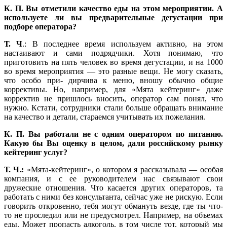
К. П.
Вы отметили качество еды на этом мероприятии. А
используете ли вы предварительные дегустации при
подборе оператора?
Т. Ч
.: В последнее время используем активно, на этом
настаивают и сами подрядчики. Хотя понимаю, что
приготовить на пять человек во время дегустации, и на 1000
во время мероприятия — это разные вещи. Не могу сказать,
что особо при- дирчива к меню, вношу обычно общие
коррективы. Но, например, для «Мята кейтеринг» даже
корректив не пришлось вносить, оператор сам понял, что
нужно. Кстати, сотрудники стали больше обращать внимание
на качество и детали, стараемся учитывать их пожелания.
К. П.
Вы работали не с одним оператором по питанию.
Какую бы Вы оценку в целом, дали российскому рынку
кейтеринг услуг?
Т. Ч.:
«Мята-кейтеринг», о котором я рассказывала — особая
компания, и с ее руководителем нас связывают свои
дружеские отношения. Что касается других операторов, та
работать с ними без консультанта, сейчас уже не рискую. Если
говорить откровенно, тебя могут обмануть везде, где ты что-
то не проследил или не предусмотрел. Например, на объемах
еды. Может пропасть алкоголь, в том числе тот, который мы