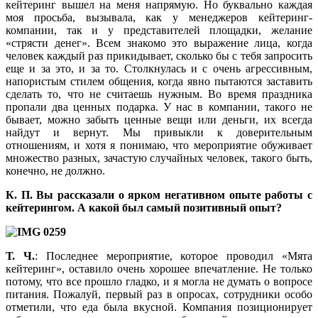
кейтеринг вышел на меня напрямую. Но буквально каждая
моя просьба, вызывала, как у менеджеров кейтеринг-
компании, так и у представителей площадки, желание
«стрясти денег». Всем знакомо это выражение лица, когда
человек каждый раз прикидывает, сколько бы с тебя запросить
еще и за это, и за то. Столкнулась и с очень агрессивным,
напористым стилем общения, когда явно пытаются заставить
сделать то, что не считаешь нужным. Во время праздника
пропали два ценных подарка. У нас в компании, такого не
бывает, можно забыть ценные вещи или деньги, их всегда
найдут и вернут. Мы привыкли к доверительным
отношениям, и хотя я понимаю, что мероприятие обуживает
множество разных, зачастую случайных человек, такого быть,
конечно, не должно.
К. П. Вы рассказали о ярком негативном опыте работы с
кейтерингом. А какой был самый позитивный опыт?
Т. Ч.
: Последнее мероприятие, которое проводил «Мята
кейтеринг», оставило очень хорошее впечатление. Не только
потому, что все прошло гладко, и я могла не думать о вопросе
питания. Пожалуй, первый раз в опросах, сотрудники особо
отметили, что еда была вкусной. Компания позиционирует