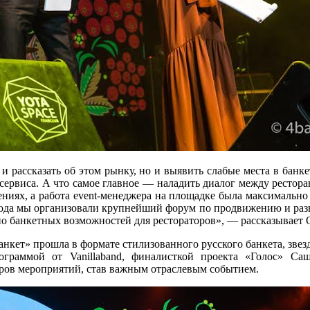
 рассказать об этом рынку, но и выявить слабые места в банк
сервиса. А что самое главное — наладить диалог между рестора
ениях, а работа event-менеджера на площадке была максимальн
ода мы организовали крупнейший форум по продвижению и разв
но банкетных возможностей для рестораторов», — рассказывает
кет» прошла в формате стилизованного русского банкета, звез
ограммой от Vanillaband, финалисткой проекта «Голос» 
оров мероприятий, став важным отраслевым событием.