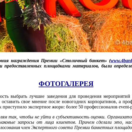
емония награждения Премии «Столичный банкет» (
www.4bank
ии предоставленных площадками материалов, были опреде
ФОТОГАЛЕРЕЯ
ость выбрать лучшие заведения для проведения мероприятий 
и оставить свое мнение после новогодних корпоративов, а про
к приступило экспертное жюри: более 50 профессионалов event-
лям так, чтобы не уйти в субъективность оценки. Организат
наковые запросы от лица клиентов. Причем сделали это, на
олосования член Экспертного совета Премии банкетных площад