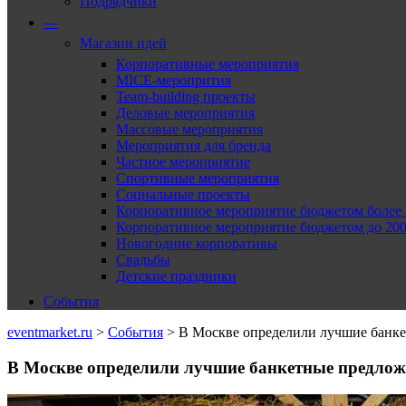
Подрядчики
—
Магазин идей
Корпоративные мероприятия
MICE-меропрития
Team-building проекты
Деловые мероприятия
Массовые мероприятия
Мероприятия для бренда
Частное мероприятие
Спортивные мероприятия
Социальные проекты
Корпоративное мероприятие бюджетом более 2
Корпоративное мероприятие бюджетом до 2000
Новогодние корпоративы
Свадьбы
Детские праздники
События
eventmarket.ru
>
События
>
В Москве определили лучшие банк
В Москве определили лучшие банкетные предлож