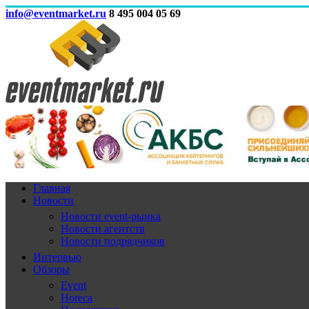
info@eventmarket.ru
8 495 004 05 69
Главная
Новости
Новости event-рынка
Новости агентств
Новости подрядчиков
Интервью
Обзоры
Event
Horeca