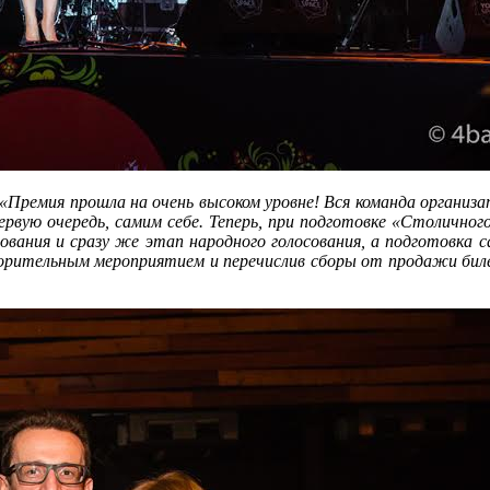
ремия прошла на очень высоком уровне! Вся команда организа
первую очередь, самим себе. Теперь, при подготовке «Столично
ования и сразу же этап народного голосования, а подготовка 
творительным мероприятием и перечислив сборы от продажи б