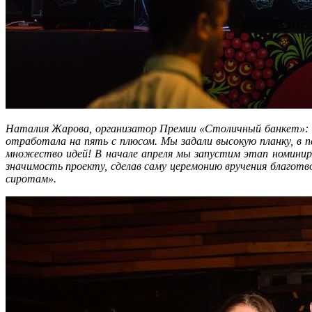
Наталия Жарова, организатор Премии «Столичный банкет»: «П
отработала на пять с плюсом. Мы задали высокую планку, в 
множество идей! В начале апреля мы запустим этап номинир
значимость проекту, сделав саму церемонию вручения благо
сиротам».