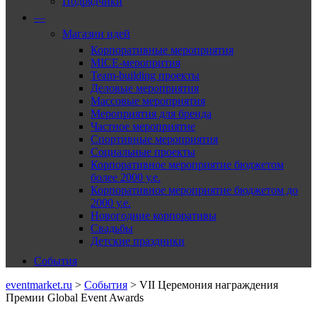
Подрядчики
—
Магазин идей
Корпоративные мероприятия
MICE-меропрития
Team-building проекты
Деловые мероприятия
Массовые мероприятия
Мероприятия для бренда
Частное мероприятие
Спортивные мероприятия
Социальные проекты
Корпоративное мероприятие бюджетом
более 2000 у.е.
Корпоративное мероприятие бюджетом до
2000 у.е.
Новогодние корпоративы
Свадьбы
Детские праздники
События
eventmarket.ru
>
События
>
VII Церемония награждения
Премии Global Event Awards