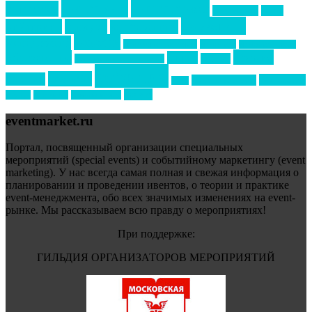
интервью
интересное
выставки
интурмаркет
кейсы
маркетинг
кейтеринг
конкурс
конференция
новости
менеджмент
новости подрядчиков
новый год
новый год экспо
премия
образование
отдых
подарки
организация мероприятий
события
свадьбы
реклама
технологии
спортивный ивент
сочи
форум
туризм
фестиваль
филипп котлер
eventmarket.ru
Портал, посвященный организации специальных
мероприятий (special events) и событийному маркетингу (event
marketing). У нас всегда самая полная и свежая информация о
планировании и проведении ивентов, о теории и практике
event-менеджмента, обо всех значимых изменениях на event-
рынке. Мы рассказываем всю правду о мероприятиях!
При поддержке:
ГИЛЬДИЯ ОРГАНИЗАТОРОВ МЕРОПРИЯТИЙ