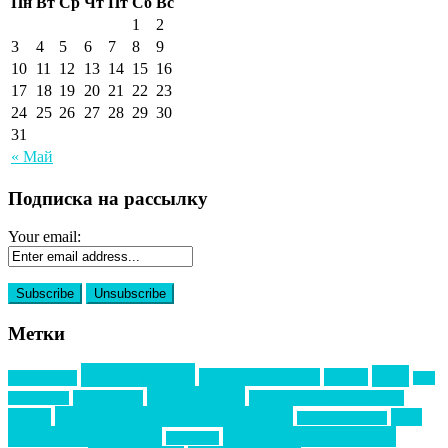
Пн
Вт
Ср
Чт
Пт
Сб
Вс
1
2
3
4
5
6
7
8
9
10
11
12
13
14
15
16
17
18
19
20
21
22
23
24
25
26
27
28
29
30
31
« Май
Подписка на рассылку
Your email:
Метки
event премия
mice
global event forum
horeca
event-прорыв
PR в
Золотой пазл
Top marketing
Информационное партнерство
секторе B2B
Премия СТОЛИЧНЫЙ БАНКЕТ
НАОМ
акмр
Премия Созвездие
бизнес-мероприятия
выездные мероприятия
ведомости