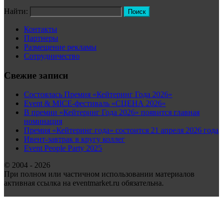
Найти:
Контакты
Партнеры
Размещение рекламы
Сотрудничество
Свежие записи
Состоялась Премия «Кейтеринг Года 2026»
Event & MICE-фестиваль «СЦЕНА 2026»
В премии «Кейтеринг Года 2026» появится главная
номинация
Премия «Кейтеринг года» состоится 21 апреля 2026 года
Ивент-завтрак в кругу коллег
Event People Party 2025
© 2004 - 2026
При полном или частичном использовании материалов
активная ссылка на eventmarket.ru обязательна.