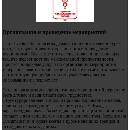
Организация и проведение мероприятий
Сайт Eventmarket.ru всегда держит своих читателей в курсе
того, как осуществляются организация и проведение
мероприятий. Всё самое интересное, новое и полезное для
тех, кто желает достичь максимальной продуктивности.
Профессиональные услуги по организации мероприятий
теперь не являются проблемой: заходите на сайт, открывайте
соответствующую рубрику и получайте актуальную
информацию из первых уст.
Отныне организация корпоративных мероприятий перестанет
быть для вас и ваших партнёров трудностью.
Структурированные и хорошо проанализированные кейсы,
советы и рекомендации — к вашим услугам. Каждая
зарекомендовавшая себя методика организации мероприятий
попадёт к вам раньше, чем к вашим конкурентам. Заходите на
Eventmarket.ru и будьте всегда в курсе новейших трендов и
исследовательских данных!