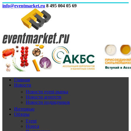
info@eventmarket.ru
8 495 004 05 69
Главная
Новости
Новости event-рынка
Новости агентств
Новости подрядчиков
Интервью
Обзоры
Event
Horeca