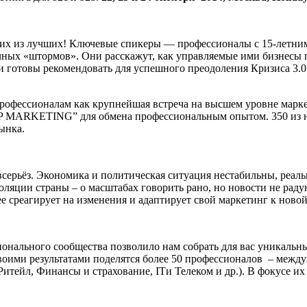
их из лучших! Ключевые спикеры — профессионалы с 15-летним
ных «штормов». Они расскажут, как управляемые ими бизнесы п
и готовы рекомендовать для успешного преодоления Кризиса 3.0
профессионалам как крупнейшая встреча на высшем уровне марк
 MARKETING” для обмена профессиональным опытом. 350 из ни
ынка.
всерьёз. Экономика и политическая ситуация нестабильны, реал
золяции страны – о масштабах говорить рано, но новости не рад
ее среагирует на изменения и адаптирует свой маркетинг к ново
нального сообщества позволило нам собрать для вас уникальны
воими результатами поделятся более 50 профессионалов – междун
ейл, Финансы и страхование, ITи Телеком и др.). В фокусе их 
!