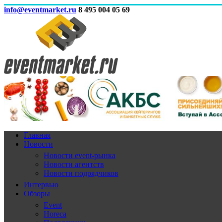
info@eventmarket.ru
8 495 004 05 69
Главная
Новости
Новости event-рынка
Новости агентств
Новости подрядчиков
Интервью
Обзоры
Event
Horeca