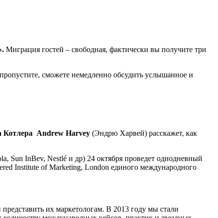
.
Миграция гостей – свободная, фактически вы получите три
е пропустите, сможете немедленно обсудить услышанное и
 Котлера Andrew Harvey
(Эндрю Харвей) расскажет, как
a, Sun InBev, Nestlé и др) 24 октября проведет однодневный
ed Institute of Marketing, London единого международного
 представить их маркетологам. В 2013 году мы стали
у количеству международных кейсов, практик и звездных