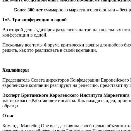
Более 300 лет
суммарного маркетингового опыта – беспр
1=3. Три конференции в одной
Во второй день аудитория разделится на три параллельных пот
конференции в одной.
Поскольку все темы Форума критически важны для любого бизн
решить, как это реализовать в своей компании.
Хедлайнеры
Председатель Совета директоров Конфедерации Европейского 
европейские компании реагируют на рецессию, представит лучш
Эксперт Британского Королевского Института Маркетинга (
мастер-класс «Работающие инсайты. Как находить идеи, приводя
образца.
О нас
Команда Marketing One всегда ставила своей целью объединит
партнерами старейшего в мире Британского Королевского инст