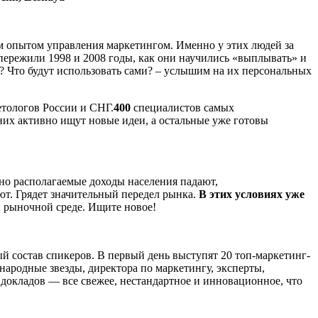
 опытом управления маркетингом. Именно у этих людей за
ережили 1998 и 2008 годы, как они научились «выплывать» и
? Что будут использовать сами? – услышим на их персональных
етологов России и СНГ.
400
специалистов самых
х активно ищут новые идеи, а остальные уже готовы
ьно располагаемые доходы населения падают,
уют. Грядет значительный передел рынка.
В этих условиях уже
й рыночной среде. Ищите новое!
й состав спикеров. В первый день выступят 20 топ-маркетинг-
ародные звезды, директора по маркетингу, эксперты,
докладов — все свежее, нестандартное и инновационное, что