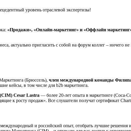
ецедентный уровень отраслевой экспертизы!
ока:
«Продажи», «Онлайн-маркетинг» и «Оффлайн маркетинг»
еса, актуально пригласить с собой на форум коллег – ничего н
Маркетинга (Брюссель),
член международной команды Филипа
ие кейсы, в том числе для b2b маркетинга.
CIM) Cesar Lastra
— более 20-лет опыта в маркетинге (Coca-Col
щие к росту продаж». Все слушатели получат сертификат Charter
ь международный и российский опыт, отобрать лучшие решения и
итута Маркетинга (CIM) – и открыли для вас доступ к огромном