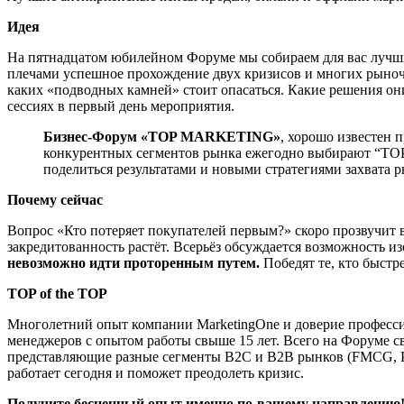
Идея
На пятнадцатом юбилейном Форуме мы собираем для вас лучш
плечами успешное прохождение двух кризисов и многих рыноч
каких «подводных камней» стоит опасаться. Какие решения он
сессиях в первый день мероприятия.
Бизнес-Форум
«
TOP
MARK
ETING
»
, хорошо известен 
конкурентных сегментов рынка ежегодно выбирают “TOP
поделиться результатами и новыми стратегиями захвата р
Почему сейчас
Вопрос «Кто потеряет покупателей первым?» скоро прозвучит 
закредитованность растёт. Всерьёз обсуждается возможность и
невозможно идти проторенным путем.
Победят те, кто быстр
TOP of the TOP
Многолетний опыт компании MarketingOne и доверие профессио
менеджеров с опытом работы свыше 15 лет. Всего на Форуме с
представляющие разные сегменты B2C и B2B рынков (FMCG, Рит
работает сегодня и поможет преодолеть кризис.
Получите бесценный опыт именно по-вашему направлению