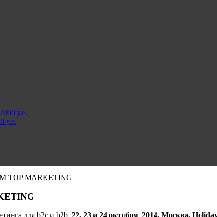
000 у.е.
 у.е.
М TOP MARKETING
KETING
тинга для b2c и b2b.
22, 23 и 24 октября 2014, Москва, Holida