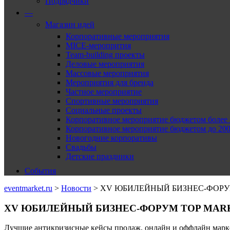
Подрядчики
—
Магазин идей
Корпоративные мероприятия
MICE-меропрития
Team-building проекты
Деловые мероприятия
Массовые мероприятия
Мероприятия для бренда
Частное мероприятие
Спортивные мероприятия
Социальные проекты
Корпоративное мероприятие бюджетом более 2
Корпоративное мероприятие бюджетом до 2000
Новогодние корпоративы
Свадьбы
Детские праздники
События
eventmarket.ru
>
Новости
>
XV ЮБИЛЕЙНЫЙ БИЗНЕС-ФОРУ
XV ЮБИЛЕЙНЫЙ БИЗНЕС-ФОРУМ TOP MAR
Лучшие антикризисные кейсы продаж, онлайн и оффлайн марке