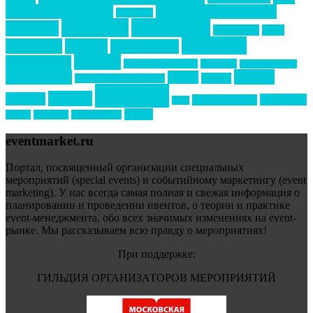
бизнес-мероприятия
выездные мероприятия
ведомости
интервью
интересное
выставки
интурмаркет
кейсы
маркетинг
кейтеринг
конкурс
конференция
новости
менеджмент
новости подрядчиков
новый год
новый год экспо
премия
образование
отдых
подарки
организация мероприятий
события
свадьбы
реклама
технологии
спортивный ивент
сочи
форум
туризм
фестиваль
филипп котлер
eventmarket.ru
Портал, посвященный организации специальных
мероприятий (special events) и событийному маркетингу (event
marketing). У нас всегда самая полная и свежая информация о
планировании и проведении ивентов, о теории и практике
event-менеджмента, обо всех значимых изменениях на event-
рынке. Мы рассказываем всю правду о мероприятиях!
При поддержке:
ГИЛЬДИЯ ОРГАНИЗАТОРОВ МЕРОПРИЯТИЙ