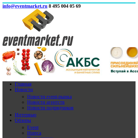
info@eventmarket.ru
8 495 004 05 69
Главная
Новости
Новости event-рынка
Новости агентств
Новости подрядчиков
Интервью
Обзоры
Event
Horeca