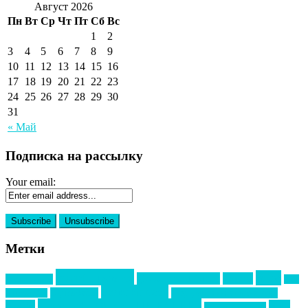
Август 2026
Пн
Вт
Ср
Чт
Пт
Сб
Вс
1
2
3
4
5
6
7
8
9
10
11
12
13
14
15
16
17
18
19
20
21
22
23
24
25
26
27
28
29
30
31
« Май
Подписка на рассылку
Your email:
Метки
event премия
mice
global event forum
horeca
event-прорыв
PR в
Золотой пазл
Top marketing
Информационное партнерство
секторе B2B
Премия СТОЛИЧНЫЙ БАНКЕТ
НАОМ
акмр
Премия Созвездие