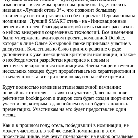
изменения – в седьмом проектном цикле она будет носить
названия «Лучший отель 3*», что позволит большему
количеству гостиниц заявить о себе в проекте. Переименована
номинация «Лучший SMART отель» на «Инновационные
решения в отеле», благодаря которой отель сможет рассказать
о кейсах внедрения современных технологий. Все изменения
были утверждены аудитором проекта, компанией Deloitte,
которая в лице Ольге Хмыровой также принимала участие в
дискуссии. Коллегиально было принято решение о ряде
дополнений к уже имеющимся критериям номинаций, а также
о необходимости разработки критериев к новым и
реструктуризированным номинациям. Члены жюри в течение
нескольких месяцев будут прорабатывать их характеристики и
к началу проекта все критерии окажутся на сайте премии.
Будут полностью изменены этапы заявочной кампании:
первый шаг от отеля — заявка на участие. Далее на основе
рейтингов booking.com и trustyou.com будет создан шорт-лист
участников, которым в дальнейшем нужно будет заполнить
презентацию. Участникам на это будет предоставлен один
месяц.
Как и в прошлом году, отель, победивший в номинации, не
может участвовать в той же самой номинации в этом
проектном цикле, ему будут предложены на выбор остальные