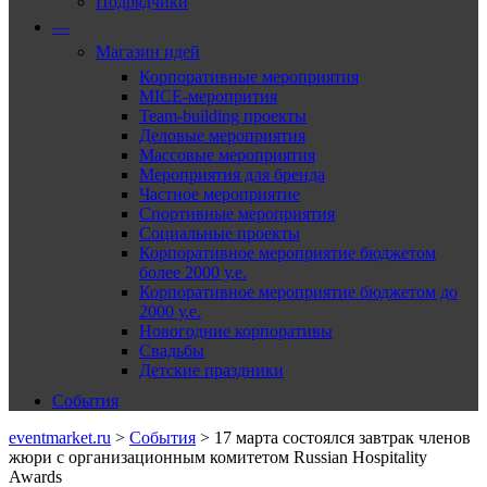
Подрядчики
—
Магазин идей
Корпоративные мероприятия
MICE-меропрития
Team-building проекты
Деловые мероприятия
Массовые мероприятия
Мероприятия для бренда
Частное мероприятие
Спортивные мероприятия
Социальные проекты
Корпоративное мероприятие бюджетом
более 2000 у.е.
Корпоративное мероприятие бюджетом до
2000 у.е.
Новогодние корпоративы
Свадьбы
Детские праздники
События
eventmarket.ru
>
События
>
17 марта состоялся завтрак членов
жюри с организационным комитетом Russian Hospitality
Awards