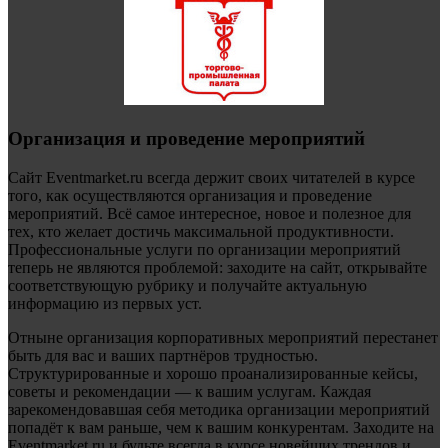
Организация и проведение мероприятий
Сайт Eventmarket.ru всегда держит своих читателей в курсе
того, как осуществляются организация и проведение
мероприятий. Всё самое интересное, новое и полезное для
тех, кто желает достичь максимальной продуктивности.
Профессиональные услуги по организации мероприятий
теперь не являются проблемой: заходите на сайт, открывайте
соответствующую рубрику и получайте актуальную
информацию из первых уст.
Отныне организация корпоративных мероприятий перестанет
быть для вас и ваших партнёров трудностью.
Структурированные и хорошо проанализированные кейсы,
советы и рекомендации — к вашим услугам. Каждая
зарекомендовавшая себя методика организации мероприятий
попадёт к вам раньше, чем к вашим конкурентам. Заходите на
Eventmarket.ru и будьте всегда в курсе новейших трендов и